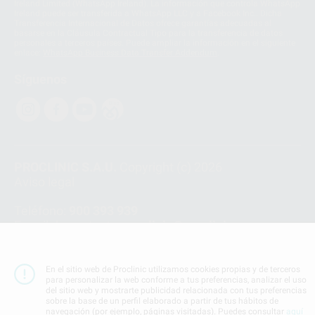
Ireland Limited (WhatsApp Ireland). La información que controla WhatsApp
Ireland puede ser transferida a WhatsApp LLC y a Facebook Inc.. Dicha
Transferencia Internacional de Datos ofrece garantías adecuadas al
basarse en la Cláusula Contractual Tipo para la transferencia de datos
personales a terceros países. Puede ampliar la información en el siguiente
enlace:
WhatsApp Business Data Transfer Addendum
.
Síguenos
PROCLINIC S.A.U.
Copyright (c) 2026
Aviso legal
Teléfono:
900 393 939
E-mail de contacto:
proclinic@proclinic.es
Condiciones Generales de Contratación
y
Política
de privacidad
En el sitio web de Proclinic utilizamos cookies propias y de terceros
para personalizar la web conforme a tus preferencias, analizar el uso
Información Corporativa
del sitio web y mostrarte publicidad relacionada con tus preferencias
Política de Cookies
sobre la base de un perfil elaborado a partir de tus hábitos de
navegación (por ejemplo, páginas visitadas). Puedes consultar
aquí