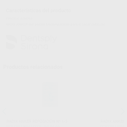
Características del producto
Proclinic informa:
RADIX-ANKER son postes biocompatibles para el canal radicular.
Productos relacionados
RADIX ANKER REPOSICIÓN Nº 1-3
RADIX ANKER 
DENTSPLY MAILLEFER
|
Ref. Grupo
DENTSPLY MAIL