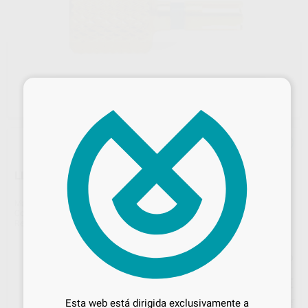
×
LLAVE RADIX-ANKER N.1 C0192
Marca
DENTSPLY MAILLEFER
Contenido
6 unidades
Ref. Proclinic
14160
Ref. fabricante
C019200000100
Precio web
Desbloquea todas tus ventajas
22
,25
€
23,42 €
Inicia sesión
para disfrutar de todos
Esta web está dirigida exclusivamente a
Precio con IVA incluido 26,92 €