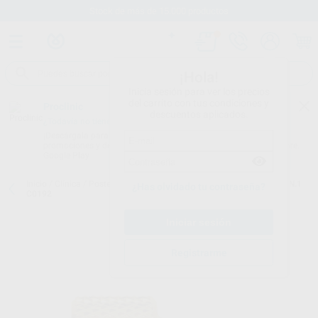
Stock de más de 15.000 productos
¡Hola!
Inicia sesión para ver los precios
del carrito con tus condiciones y
Proclinic
descuentos aplicados.
¿Todavía no tienes nuestra App?
¡Descárgala para ser siempre el primero en conocer nuestras
promociones y descuentos! Disponible en Google Play o App Store.
Google Play
Inicio
/
Clínica
/
Postes
/
Llaves para postes
/
LLAVE RADIX-ANKER N.1
¿Has olvidado tu contraseña?
C0192
Registrarme