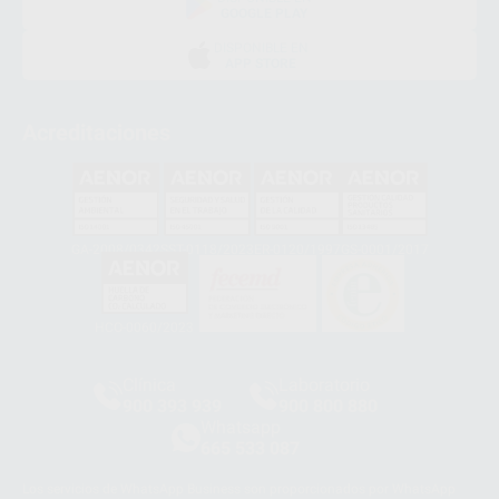
GOOGLE PLAY
DISPONIBLE EN
APP STORE
Acreditaciones
GA-2008/0342
SST-0118/2023
ER-0120/1997
GS-0001/2017
HCO-0060/2023
Clínica
Laboratorio
900 393 939
900 800 880
Whatsapp
665 533 087
Los servicios de WhatsApp Business son proporcionados por WhatsApp