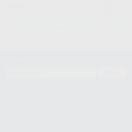
306
459
,80
€
339,10 €
,36
€
507,7
Oferta
Oferta
SELECCIONAR REFERENCIA
SE
Newsletter
ENVIAR
Le informamos de que el Responsable del tratamiento de sus Datos
Personales es Proclinic S.A.U.. La Finalidad del tratamiento de sus Datos
Personales es el envío de información comercial. La legitimación para el
envío de la información comercial es su consentimiento prestado. Sus
datos únicamente serán cedidos a empresas vinculadas con Proclinic
S.A.U. que comercialicen productos similares del sector odontológico,
siempre bajo su consentimiento y no habrás cesión internacional de sus
Datos Personales. Podrá ejercitar los derechos de acceso, rectificación,
supresión, limitación y/o oposición al tratamiento de datos, entre otros, a
través de lopd@proclinic.es. Si desea conocer información adicional sobre
el tratamiento de datos personales, acceda a:
Protección de datos