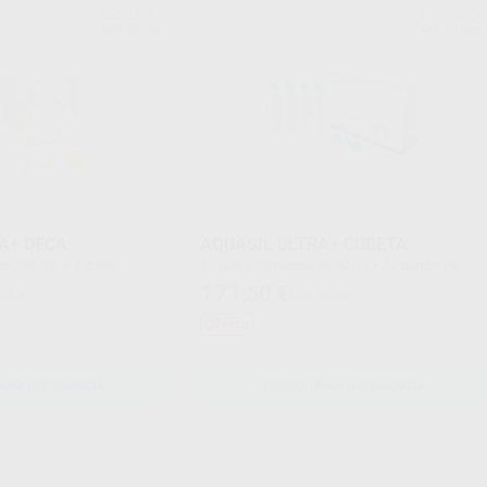
DENTSPLY
DENTSPLY
Ref. Grupo
Ref. Grupo
A+ DECA
AQUASIL ULTRA+ CUBETA
Envase 4 cartuchos de 50 ml + 12 puntas de
s de mezcla Dynamic
mezcla
171
,50
€
91 €
189,56 €
Oferta
NAR REFERENCIA
SELECCIONAR REFERENCIA