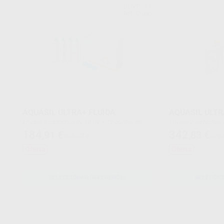
DENTSPLY
Ref. Grupo
AQUASIL ULTRA+ FLUIDA
AQUASIL ULTR
Envase 4 cartuchos de 50 ml + 12 puntas de
Envase 2 cartuchos de 380 ml. + 1 anillo
mezcla
bayonet + 20 punta
184
342
,91
€
,83
€
204,37 €
378,
Oferta
Oferta
SELECCIONAR REFERENCIA
SELECCIO