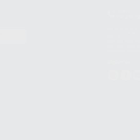
Clínica
900 393 9
Los servicios de W
(WhatsApp Ireland)
EN
WhatsApp LLC y a F
E
garantías adecuadas
datos personales a 
WhatsApp Busines
Síguenos