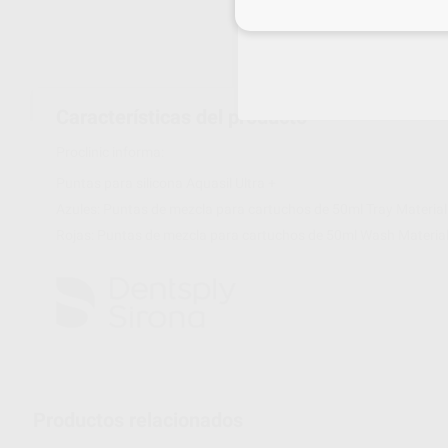
Inicia 
Características del producto
Proclinic informa:
Puntas para silicona Aquasil Ultra +
Azules: Puntas de mezcla para cartuchos de 50ml Tray Materia
Rojas: Puntas de mezcla para cartuchos de 50ml Wash Material
Productos relacionados