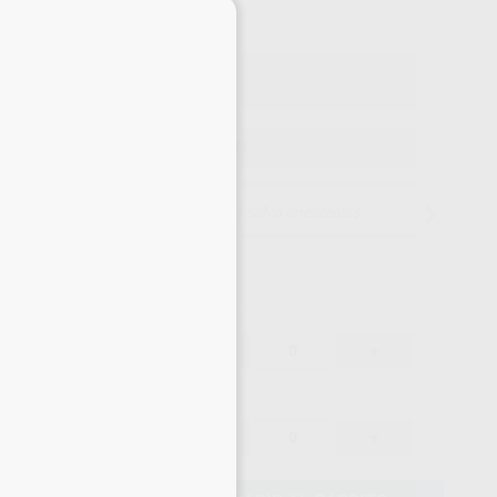
×
o con IVA incluido 46,36 €
ELEGIR MODELO
15 días para cambiar de opinión salvo anestesias
40,33 €
-
+
38,31 €
40,33 €
-
+
38,31 €