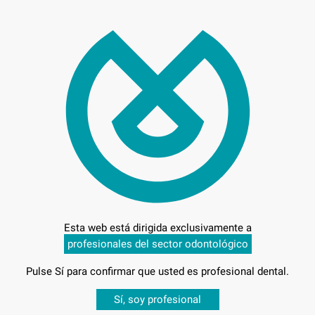
Preci
Entrega en 24h
Esta web está dirigida exclusivamente a
profesionales del sector odontológico
Pulse Sí para confirmar que usted es profesional dental.
Desbloquea todas tus ventajas
Sí, soy profesional