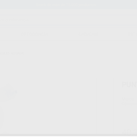
Stock de más de 15.000 productos
ORTODONCIA
CAD/CAM
EST
ZULES AQUASIL
PUN
Marca
Conteni
40,