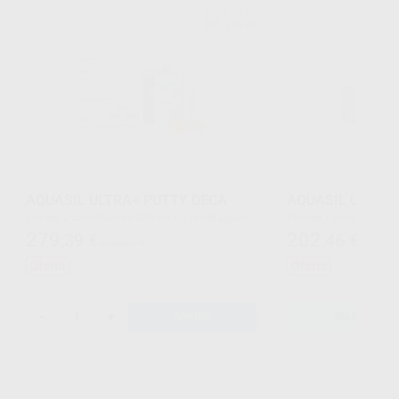
DENTSPLY
Ref. 72924
AQUASIL ULTRA+ PUTTY DECA
AQUASIL ULTRA+
Envase 2 cartuchos de 380 ml + 1 anillo bayonet
Envase 1 unidad de 450 ml (Base) + 1 unidad de
+ 10 puntas de mezcla Dynamic
450 ml (Catalizador)
279
202
,39
€
,46
€
308,81 €
223,78
Oferta
Oferta
-
+
AÑADIR
SELECCIONA