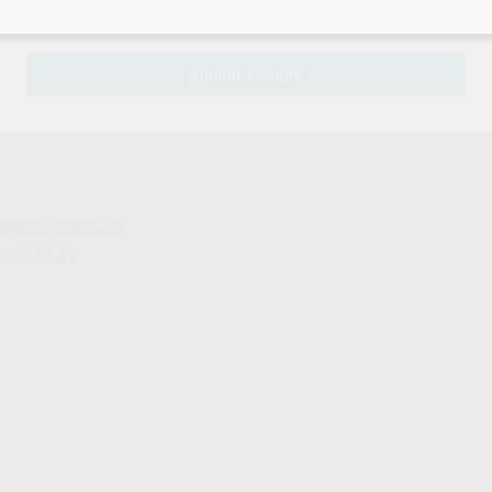
sesión
para disfrutar de todos tus
descuentos y condiciones esp
¡Iniciar sesión!
l (Heavy / Medium).
 (LV / XLV).