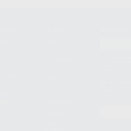
compra
Mi cuenta
Newsletter
prar
Registro
to del
Mis listas
Le informamos de q
Mis productos
S.A.U.. La Finalida
nes
comercial. La legit
Facturas
prestado. Sus dato
e pago
que comercialicen p
Compra rápida
consentimiento y no
derechos de acceso,
entre otros, a trav
tratamiento de dat
legales
pida
Estudiantes
Odontobook
Material para
estudiantes