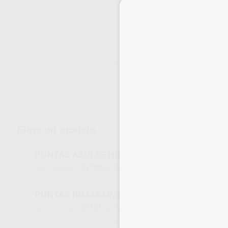
Envíos gratuitos desde 110€
Elige un modelo
PUNTAS AZULES HEAVY/MEDIUM
35700
778213M
Ref. Proclinic
Ref. fabricante
PUNTAS ROJAS LV/XLV
35701
778215M
Ref. Proclinic
Ref. fabricante