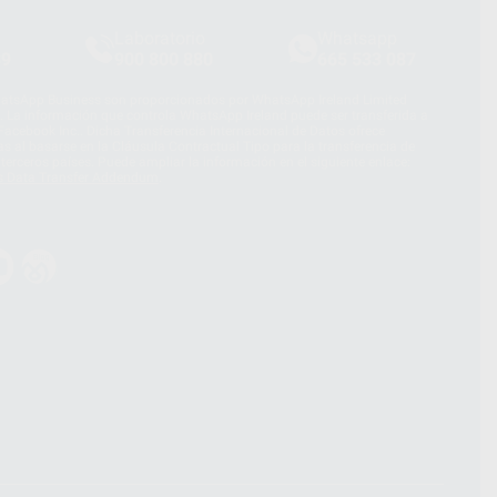
Laboratorio
Whatsapp
39
900 800 880
665 533 087
hatsApp Business son proporcionados por WhatsApp Ireland Limited
. La información que controla WhatsApp Ireland puede ser transferida a
acebook Inc.. Dicha Transferencia Internacional de Datos ofrece
 al basarse en la Cláusula Contractual Tipo para la transferencia de
terceros países. Puede ampliar la información en el siguiente enlace:
s Data Transfer Addendum
.