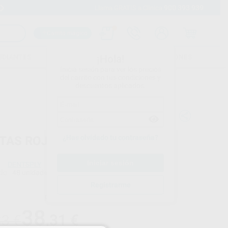
900 393 939
Envíos gratuitos desde 110€
Llama GRATIS a Clínica
Carrito mágico
UDIANTES
FOLLETOS
FORMACIONES
¡Hola!
Inicia sesión para ver los precios
del carrito con tus condiciones y
descuentos aplicados.
¿Has olvidado tu contraseña?
TAS ROJAS/AZULES AQUASIL
DENTSPLY
do
48 unidades
Registrarme
Precio web
38
,31
€
33 €