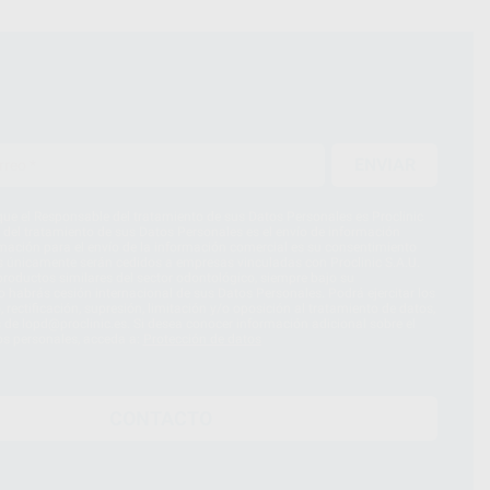
ENVIAR
ue el Responsable del tratamiento de sus Datos Personales es Proclinic
d del tratamiento de sus Datos Personales es el envío de información
imación para el envío de la información comercial es su consentimiento
s únicamente serán cedidos a empresas vinculadas con Proclinic S.A.U.
roductos similares del sector odontológico, siempre bajo su
 habrás cesión internacional de sus Datos Personales. Podrá ejercitar los
 rectificación, supresión, limitación y/o oposición al tratamiento de datos,
és de lopd@proclinic.es. Si desea conocer información adicional sobre el
os personales, acceda a:
Protección de datos
CONTACTO