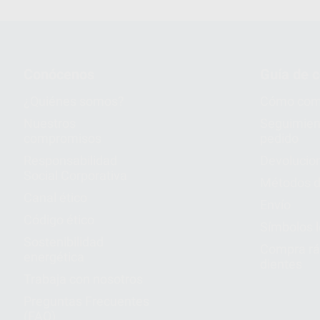
Conócenos
Guía de 
¿Quiénes somos?
Cómo com
Nuestros
Seguimien
compromisos
pedido
Responsabilidad
Devolucio
Social Corporativa
Métodos d
Canal ético
Envío
Código ético
Símbolos 
Sostenibilidad
Compra rá
energética
dientes
Trabaja con nosotros
Preguntas Frecuentes
(FAQ)