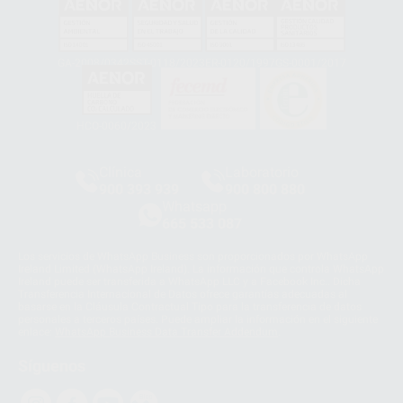
GA-2008/0342
SST-0118/2023
ER-0120/1997
GS-0001/2017
HCO-0060/2023
Clínica
Laboratorio
900 393 939
900 800 880
Whatsapp
665 533 087
Los servicios de WhatsApp Business son proporcionados por WhatsApp
Ireland Limited (WhatsApp Ireland). La información que controla WhatsApp
Ireland puede ser transferida a WhatsApp LLC y a Facebook Inc.. Dicha
Transferencia Internacional de Datos ofrece garantías adecuadas al
basarse en la Cláusula Contractual Tipo para la transferencia de datos
personales a terceros países. Puede ampliar la información en el siguiente
enlace:
WhatsApp Business Data Transfer Addendum
.
Síguenos