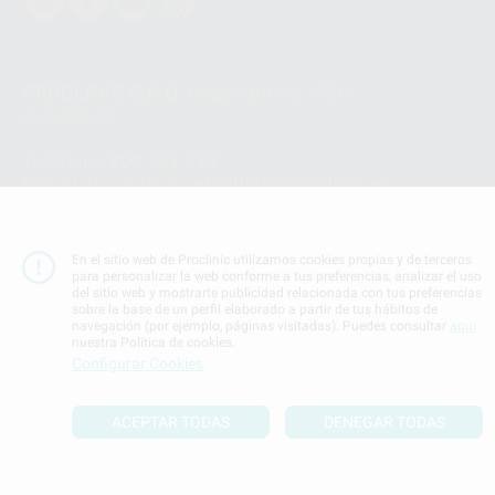
PROCLINIC S.A.U.
Copyright (c) 2026
Aviso legal
Teléfono:
900 393 939
E-mail de contacto:
proclinic@proclinic.es
Condiciones Generales de Contratación
y
Política
de privacidad
En el sitio web de Proclinic utilizamos cookies propias y de terceros
Información Corporativa
para personalizar la web conforme a tus preferencias, analizar el uso
del sitio web y mostrarte publicidad relacionada con tus preferencias
Política de Cookies
sobre la base de un perfil elaborado a partir de tus hábitos de
navegación (por ejemplo, páginas visitadas). Puedes consultar
aquí
nuestra Política de cookies.
SUBIR
Configurar Cookies
ACEPTAR TODAS
DENEGAR TODAS