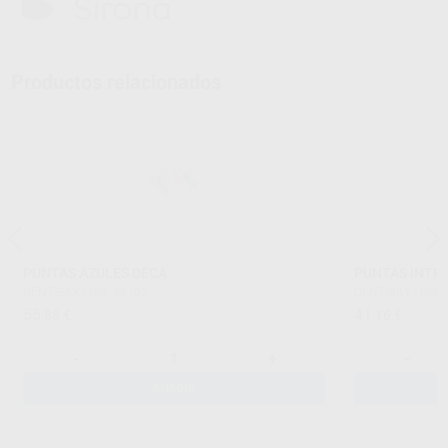
Productos relacionados
PUNTAS AZULES DECA
PUNTAS INTR
DENTSPLY
|
Ref. 35702
DENTSPLY
|
Ref.
55
41
,88
€
,16
€
-
+
-
AÑADIR