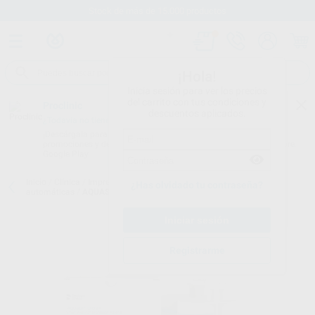
Stock de más de 15.000 productos
¡Hola!
Inicia sesión para ver los precios
del carrito con tus condiciones y
Proclinic
descuentos aplicados.
¿Todavía no tienes nuestra App?
¡Descárgala para ser siempre el primero en conocer nuestras
promociones y descuentos! Disponible en Google Play o App Store.
Google Play
Inicio
/
Clínica
/
Impresión
/
Siliconas de adición para mezcladoras
¿Has olvidado tu contraseña?
automáticas
/
AQUASIL ULTRA+ PUTTY DECA
Registrarme