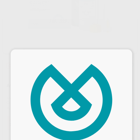
×
Oferta
AQUASIL ULTRA+ PUTTY DECA
Marca
DENTSPLY
Contenido
2 cartuchos de 380 ml + 1 anillo bayonet + 10 puntas de mezcla Dynamic
Ref. Proclinic
72924
Ref. fabricante
678622
Oferta
279,39 €
Comprando
1 unidad
te ahorras el
10%
Desbloquea todas tus ventajas
Precio web