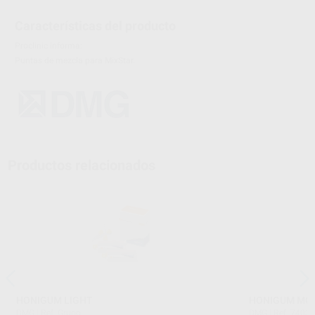
Características del producto
Proclinic informa:
Puntas de mezcla para MixStar.
Productos relacionados
HONIGUM LIGHT
HONIGUM MO
DMG
|
Ref. Grupo
DMG
|
Ref. 7403