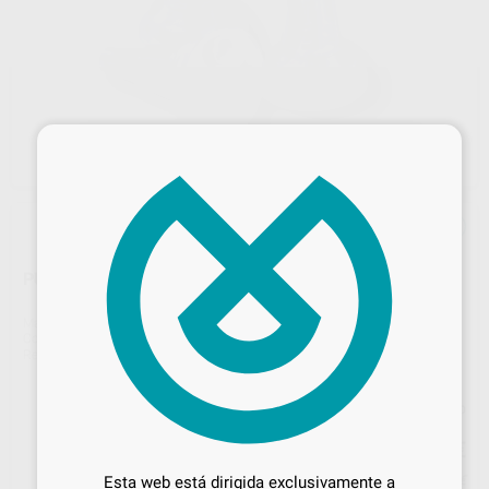
×
PUNTAS DE MEZCLA MIXSTAR TRANSPARENTES
Marca
DMG
Contenido
50 unidades
Ref. Proclinic
97592
Ref. fabricante
DMG909567
Precio web
Desbloquea todas tus ventajas
110
,86
€
116,70 €
Inicia sesión
para disfrutar de todos
Esta web está dirigida exclusivamente a
Precio con IVA incluido 134,14 €