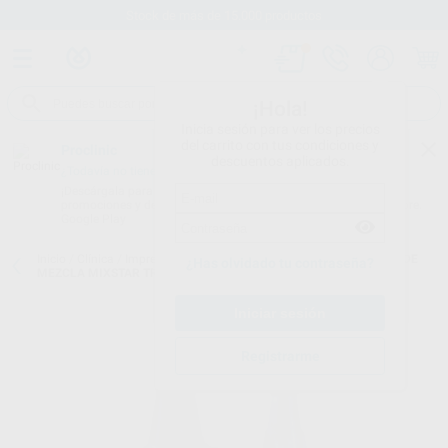
Stock de más de 15.000 productos
¡Hola!
Inicia sesión para ver los precios
del carrito con tus condiciones y
Proclinic
descuentos aplicados.
¿Todavía no tienes nuestra App?
¡Descárgala para ser siempre el primero en conocer nuestras
promociones y descuentos! Disponible en Google Play o App Store.
Google Play
Inicio
/
Clínica
/
Impresión
/
Puntas de mezcla impresión
/
PUNTAS DE
¿Has olvidado tu contraseña?
MEZCLA MIXSTAR TRANSPARENTES
Registrarme