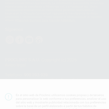
Ireland Limited (WhatsApp Ireland). La información que controla WhatsApp
Ireland puede ser transferida a WhatsApp LLC y a Facebook Inc.. Dicha
Transferencia Internacional de Datos ofrece garantías adecuadas al
basarse en la Cláusula Contractual Tipo para la transferencia de datos
personales a terceros países. Puede ampliar la información en el siguiente
enlace:
WhatsApp Business Data Transfer Addendum
.
Síguenos
PROCLINIC S.A.U.
Copyright (c) 2026
Aviso legal
Teléfono:
900 393 939
E-mail de contacto:
proclinic@proclinic.es
Condiciones Generales de Contratación
y
Política
de privacidad
En el sitio web de Proclinic utilizamos cookies propias y de terceros
para personalizar la web conforme a tus preferencias, analizar el uso
Información Corporativa
del sitio web y mostrarte publicidad relacionada con tus preferencias
Política de Cookies
sobre la base de un perfil elaborado a partir de tus hábitos de