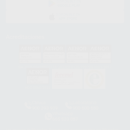
DISPONIBLE EN
GOOGLE PLAY
DISPONIBLE EN
APP STORE
Acreditaciones
GA-2008/0342
SST-0118/2023
ER-0120/1997
GS-0001/2017
HCO-0060/2023
Clínica
Laboratorio
900 393 939
900 800 880
Whatsapp
665 533 087
Los servicios de WhatsApp Business son proporcionados por WhatsApp