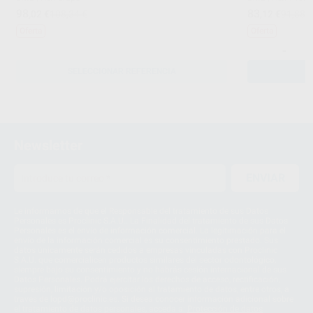
98
83
,02
€
108,34 €
,12
€
91,88 
Oferta
Oferta
-
SELECCIONAR REFERENCIA
Newsletter
ENVIAR
Le informamos de que el Responsable del tratamiento de sus Datos
Personales es Proclinic S.A.U.. La Finalidad del tratamiento de sus Datos
Personales es el envío de información comercial. La legitimación para el
envío de la información comercial es su consentimiento prestado. Sus
datos únicamente serán cedidos a empresas vinculadas con Proclinic
S.A.U. que comercialicen productos similares del sector odontológico,
siempre bajo su consentimiento y no habrás cesión internacional de sus
Datos Personales. Podrá ejercitar los derechos de acceso, rectificación,
supresión, limitación y/o oposición al tratamiento de datos, entre otros, a
través de lopd@proclinic.es. Si desea conocer información adicional sobre
el tratamiento de datos personales, acceda a:
Protección de datos