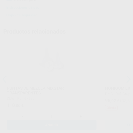
Instrucciones de uso
Hojas de seguridad
Productos relacionados
PUNTAS DE MEZCLA MIXSTAR
HONIGUM LIG
TRANSPARENTES
DMG
|
Ref. Grupo
DMG
|
Ref. 97592
98
,02
€
108,34
110
,86
€
Oferta
-
+
AÑADIR
SE