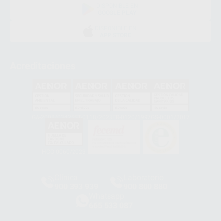
DISPONIBLE EN
GOOGLE PLAY
DISPONIBLE EN
APP STORE
Acreditaciones
GA-2008/0342
SST-0118/2023
ER-0120/1997
GS-0001/2017
HCO-0060/2023
Clínica
Laboratorio
900 393 939
900 800 880
Whatsapp
665 533 087