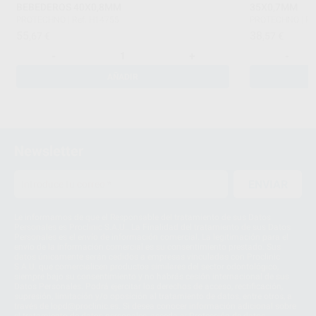
BEBEDEROS 40X0,8MM
35X0,7MM
PROTECHNO
|
Ref. H14755
PROTECHNO
|
Re
55
38
,67
€
,57
€
-
+
-
AÑADIR
Newsletter
ENVIAR
Le informamos de que el Responsable del tratamiento de sus Datos
Personales es Proclinic S.A.U.. La Finalidad del tratamiento de sus Datos
Personales es el envío de información comercial. La legitimación para el
envío de la información comercial es su consentimiento prestado. Sus
datos únicamente serán cedidos a empresas vinculadas con Proclinic
S.A.U. que comercialicen productos similares del sector odontológico,
siempre bajo su consentimiento y no habrás cesión internacional de sus
Datos Personales. Podrá ejercitar los derechos de acceso, rectificación,
supresión, limitación y/o oposición al tratamiento de datos, entre otros, a
través de lopd@proclinic.es. Si desea conocer información adicional sobre