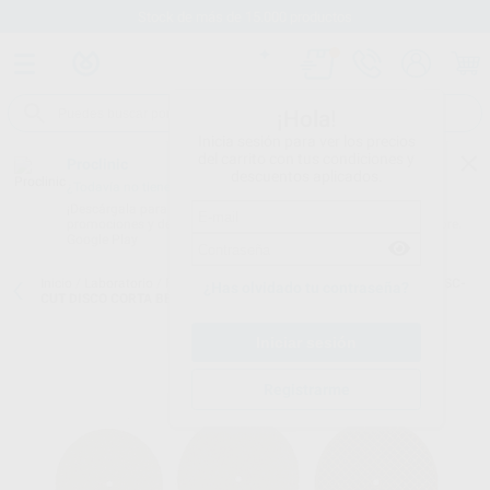
Stock de más de 15.000 productos
¡Hola!
Inicia sesión para ver los precios
del carrito con tus condiciones y
Proclinic
descuentos aplicados.
¿Todavía no tienes nuestra App?
¡Descárgala para ser siempre el primero en conocer nuestras
promociones y descuentos! Disponible en Google Play o App Store.
Google Play
Inicio
/
Laboratorio
/
Fresas/pulido/discos
/
Discos de corte
/
PRODISC-
¿Has olvidado tu contraseña?
CUT DISCO CORTA BEBEDEROS 40X1,0MM
Registrarme