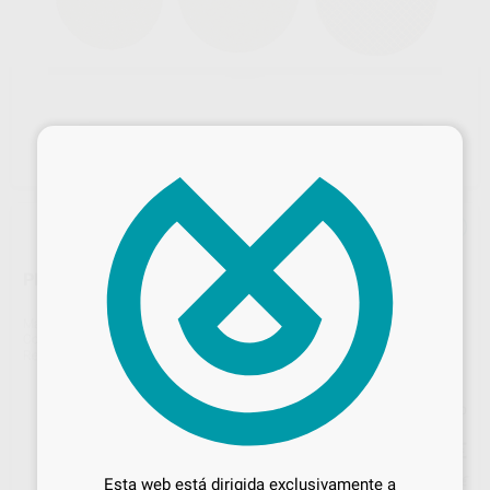
×
PRODISC-CUT DISCO CORTA BEBEDEROS 40X1,0MM
Marca
PROTECHNO
Contenido
100 unidades
Ref. Proclinic
H14753
Ref. fabricante
7841-102
Precio web
Desbloquea todas tus ventajas
46
,17
€
48,60 €
Inicia sesión
para disfrutar de todos
Precio con IVA incluido 55,87 €
Esta web está dirigida exclusivamente a