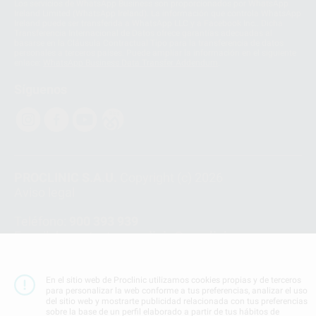
Los servicios de WhatsApp Business son proporcionados por WhatsApp
Ireland Limited (WhatsApp Ireland). La información que controla WhatsApp
Ireland puede ser transferida a WhatsApp LLC y a Facebook Inc.. Dicha
Transferencia Internacional de Datos ofrece garantías adecuadas al
basarse en la Cláusula Contractual Tipo para la transferencia de datos
personales a terceros países. Puede ampliar la información en el siguiente
enlace:
WhatsApp Business Data Transfer Addendum
.
Síguenos
PROCLINIC S.A.U.
Copyright (c) 2026
Aviso legal
Teléfono:
900 393 939
E-mail de contacto:
proclinic@proclinic.es
Condiciones Generales de Contratación
y
Política
de privacidad
En el sitio web de Proclinic utilizamos cookies propias y de terceros
para personalizar la web conforme a tus preferencias, analizar el uso
Información Corporativa
del sitio web y mostrarte publicidad relacionada con tus preferencias
Política de Cookies
sobre la base de un perfil elaborado a partir de tus hábitos de