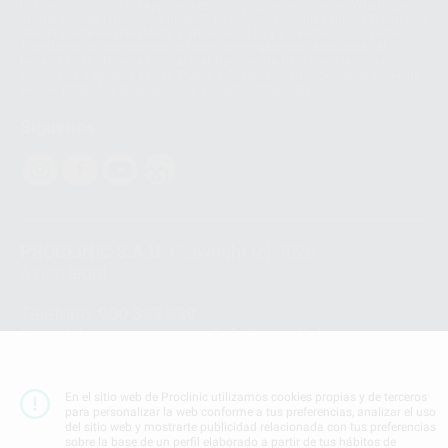
Los servicios de WhatsApp Business son proporcionados por WhatsApp
Ireland Limited (WhatsApp Ireland). La información que controla WhatsApp
Ireland puede ser transferida a WhatsApp LLC y a Facebook Inc.. Dicha
Transferencia Internacional de Datos ofrece garantías adecuadas al
basarse en la Cláusula Contractual Tipo para la transferencia de datos
personales a terceros países. Puede ampliar la información en el siguiente
enlace:
WhatsApp Business Data Transfer Addendum
.
Síguenos
PROCLINIC S.A.U.
Copyright (c) 2026
Aviso legal
Teléfono:
900 393 939
E-mail de contacto:
proclinic@proclinic.es
Condiciones Generales de Contratación
y
Política
de privacidad
En el sitio web de Proclinic utilizamos cookies propias y de terceros
para personalizar la web conforme a tus preferencias, analizar el uso
Información Corporativa
del sitio web y mostrarte publicidad relacionada con tus preferencias
Política de Cookies
sobre la base de un perfil elaborado a partir de tus hábitos de