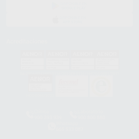
DISPONIBLE EN
GOOGLE PLAY
DISPONIBLE EN
APP STORE
Acreditaciones
GA-2008/0342
SST-0118/2023
ER-0120/1997
GS-0001/2017
HCO-0060/2023
Clínica
Laboratorio
900 393 939
900 800 880
Whatsapp
665 533 087