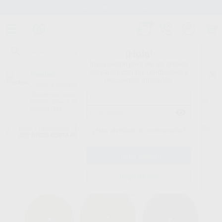
Stock de más de 15.000 productos
¡Hola!
Inicia sesión para ver los precios
del carrito con tus condiciones y
Proclinic
descuentos aplicados.
¿Todavía no tienes nuestra App?
¡Descárgala para ser siempre el primero en conocer nuestras
promociones y descuentos! Disponible en Google Play o App Store.
Google Play
Inicio
/
Laboratorio
/
Fresas/pulido/discos
/
Discos de corte
/
PRODISC-
¿Has olvidado tu contraseña?
CUT DISCO CORTA BEBEDEROS 35X0,7MM
Registrarme