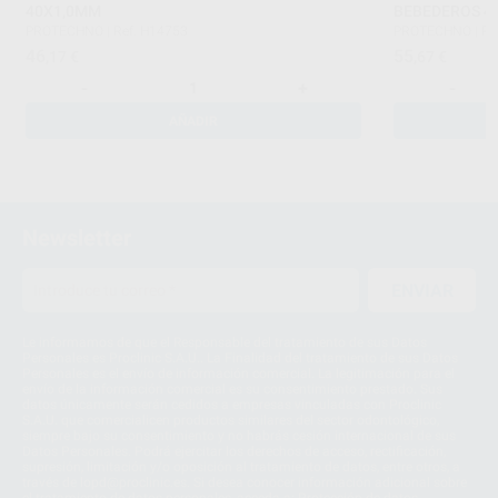
40X1,0MM
BEBEDEROS 4
PROTECHNO
|
Ref. H14753
PROTECHNO
|
Re
46
55
,17
€
,67
€
-
+
-
AÑADIR
Newsletter
ENVIAR
Le informamos de que el Responsable del tratamiento de sus Datos
Personales es Proclinic S.A.U.. La Finalidad del tratamiento de sus Datos
Personales es el envío de información comercial. La legitimación para el
envío de la información comercial es su consentimiento prestado. Sus
datos únicamente serán cedidos a empresas vinculadas con Proclinic
S.A.U. que comercialicen productos similares del sector odontológico,
siempre bajo su consentimiento y no habrás cesión internacional de sus
Datos Personales. Podrá ejercitar los derechos de acceso, rectificación,
supresión, limitación y/o oposición al tratamiento de datos, entre otros, a
través de lopd@proclinic.es. Si desea conocer información adicional sobre