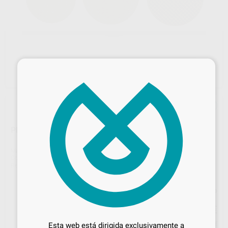
×
PRODISC-CUT DISCO CORTA BEBEDEROS 35X0,7MM
Marca
PROTECHNO
Contenido
100 unidades
Ref. Proclinic
H14751
Ref. fabricante
7841-101
Precio web
Desbloquea todas tus ventajas
38
,57
€
40,60 €
Inicia sesión
para disfrutar de todos
Precio con IVA incluido 46,67 €
Esta web está dirigida exclusivamente a