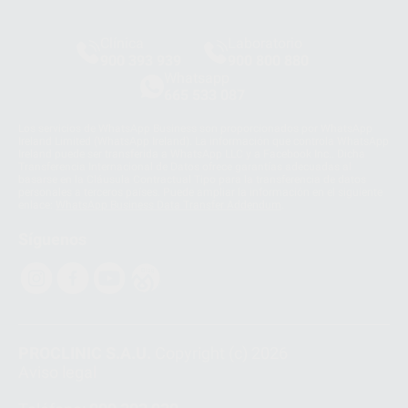
Clínica
Laboratorio
900 393 939
900 800 880
Whatsapp
665 533 087
Los servicios de WhatsApp Business son proporcionados por WhatsApp
Ireland Limited (WhatsApp Ireland). La información que controla WhatsApp
Ireland puede ser transferida a WhatsApp LLC y a Facebook Inc.. Dicha
Transferencia Internacional de Datos ofrece garantías adecuadas al
basarse en la Cláusula Contractual Tipo para la transferencia de datos
personales a terceros países. Puede ampliar la información en el siguiente
enlace:
WhatsApp Business Data Transfer Addendum
.
Síguenos
PROCLINIC S.A.U.
Copyright (c) 2026
Aviso legal