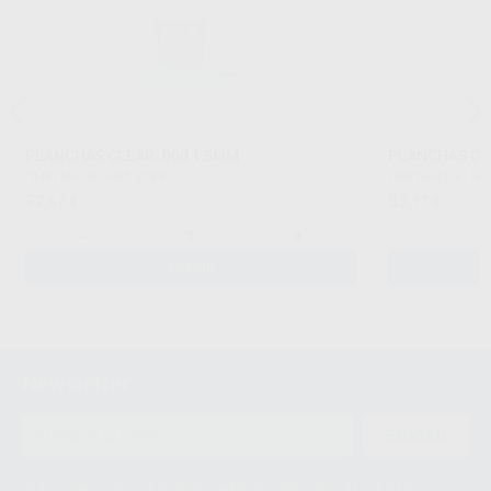
PLANCHAS CLEAR .060 1,5MM
PLANCHAS CL
DENTAFLUX
|
Ref. 8789
DENTAFLUX
|
Ref
72
55
,67
€
,17
€
-
+
-
AÑADIR
Newsletter
ENVIAR
Le informamos de que el Responsable del tratamiento de sus Datos