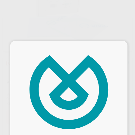
×
Oferta
PLANCHAS CLEAR 120, 3MM CAJA X 12
Marca
DENTAFLUX
Contenido
12 unidades
Ref. Proclinic
H100022
Ref. fabricante
120CL
Oferta
38,09 €
Comprando
1 unidad
te ahorras el
10%
Desbloquea todas tus ventajas
Precio web