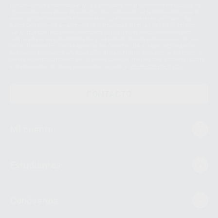
Personales es Proclinic S.A.U.. La Finalidad del tratamiento de sus Datos
Personales es el envío de información comercial. La legitimación para el
envío de la información comercial es su consentimiento prestado. Sus
datos únicamente serán cedidos a empresas vinculadas con Proclinic
S.A.U. que comercialicen productos similares del sector odontológico,
siempre bajo su consentimiento y no habrás cesión internacional de sus
Datos Personales. Podrá ejercitar los derechos de acceso, rectificación,
supresión, limitación y/o oposición al tratamiento de datos, entre otros, a
través de lopd@proclinic.es. Si desea conocer información adicional sobre
el tratamiento de datos personales, acceda a:
Protección de datos
CONTACTO
Mi cuenta
Estudiantes
Conócenos