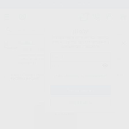
Stock de más de 15.000 productos
¡Hola!
Inicia sesión para ver los precios
del carrito con tus condiciones y
Proclinic
descuentos aplicados.
¿Todavía no tienes nuestra App?
¡Descárgala para ser siempre el primero en conocer nuestras
promociones y descuentos! Disponible en Google Play o App Store.
Google Play
Inicio
/
Clínica
/
Prótesis
/
Resinas para coronas y puentes provisionales
/
¿Has olvidado tu contraseña?
PHOENIX BI-CART
Registrarme