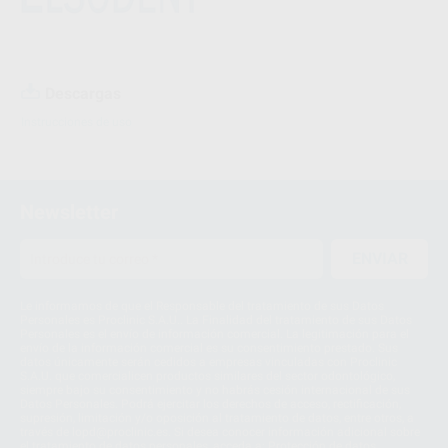
Descargas
Instrucciones de uso
Newsletter
ENVIAR
Le informamos de que el Responsable del tratamiento de sus Datos
Personales es Proclinic S.A.U.. La Finalidad del tratamiento de sus Datos
Personales es el envío de información comercial. La legitimación para el
envío de la información comercial es su consentimiento prestado. Sus
datos únicamente serán cedidos a empresas vinculadas con Proclinic
S.A.U. que comercialicen productos similares del sector odontológico,
siempre bajo su consentimiento y no habrás cesión internacional de sus
Datos Personales. Podrá ejercitar los derechos de acceso, rectificación,
supresión, limitación y/o oposición al tratamiento de datos, entre otros, a
través de lopd@proclinic.es. Si desea conocer información adicional sobre
el tratamiento de datos personales, acceda a:
Protección de datos