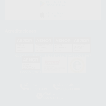
DISPONIBLE EN
GOOGLE PLAY
DISPONIBLE EN
APP STORE
Acreditaciones
GA-2008/0342
SST-0118/2023
ER-0120/1997
GS-0001/2017
HCO-0060/2023
Clínica
Laboratorio
900 393 939
900 800 880
Whatsapp
665 533 087