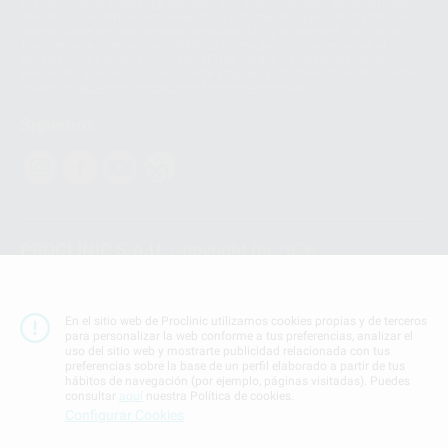
Los servicios de WhatsApp Business son proporcionados por WhatsApp
Ireland Limited (WhatsApp Ireland). La información que controla WhatsApp
Ireland puede ser transferida a WhatsApp LLC y a Facebook Inc.. Dicha
Transferencia Internacional de Datos ofrece garantías adecuadas al
basarse en la Cláusula Contractual Tipo para la transferencia de datos
personales a terceros países. Puede ampliar la información en el siguiente
enlace:
WhatsApp Business Data Transfer Addendum
.
Síguenos
PROCLINIC S.A.U.
Copyright (c) 2026
Aviso legal
Teléfono:
900 393 939
En el sitio web de Proclinic utilizamos cookies propias y de terceros
E-mail de contacto:
proclinic@proclinic.es
para personalizar la web conforme a tus preferencias, analizar el
uso del sitio web y mostrarte publicidad relacionada con tus
preferencias sobre la base de un perfil elaborado a partir de tus
Condiciones Generales de Contratación
y
Política
hábitos de navegación (por ejemplo, páginas visitadas). Puedes
de privacidad
consultar
aquí
nuestra Política de cookies.
Información Corporativa
Configurar Cookies
Política de Cookies