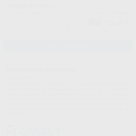
PHOENIX BI-CART A3
56044
PH-50-A3
Ref. Proclinic
Ref. fabricante
126,69 €
-10%
-
+
AÑADIR AL CARRITO
Características del producto
Proclinic informa:
Material provisional para coronas y puentes utilizable para altas
exigencias estéticas en coronas puentes inlays y onlays. - Una estética
natural como cerámica. - Estabilidad en forma y color. - Brillo espléndido. -
Alta resistencia a la fractura. - Manejo perfecto: prepolimeriza en boca
presentando un aspecto elástico que permite la fácil remoción. - Fuera de
boca autopolimeriza en 3 minutos. - Es posible el uso a largo plazo del
provisional.