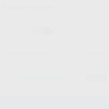
Productos relacionados
PERFECT BLEACH PATIENT KIT
PERFECT BLEA
VOCO
|
Ref. Grupo
VOCO
|
Ref. 9982
82
313
,93
€
,88
€
-
SELECCIONAR REFERENCIA
Newsletter