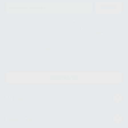
ENVIAR
Le informamos de que el Responsable del tratamiento de sus Datos
Personales es Proclinic S.A.U.. La Finalidad del tratamiento de sus Datos
Personales es el envío de información comercial. La legitimación para el
envío de la información comercial es su consentimiento prestado. Sus
datos únicamente serán cedidos a empresas vinculadas con Proclinic
S.A.U. que comercialicen productos similares del sector odontológico,
siempre bajo su consentimiento y no habrás cesión internacional de sus
Datos Personales. Podrá ejercitar los derechos de acceso, rectificación,
supresión, limitación y/o oposición al tratamiento de datos, entre otros, a
través de lopd@proclinic.es. Si desea conocer información adicional sobre
el tratamiento de datos personales, acceda a:
Protección de datos
CONTACTO
Mi cuenta
Estudiantes