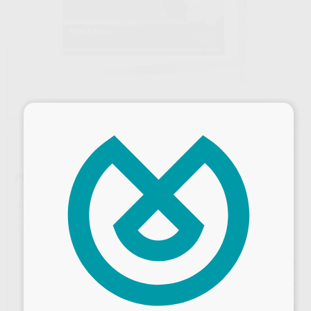
×
PERFECT BLEACH SET 16%
Marca
VOCO
Contenido
6 jeringas de 2,4 ml + 2 cubetas + 1 1 jeringa de 1,2 ml Block Out Gel LC + caja conservación
Ref. Proclinic
48510
Ref. fabricante
1664
Precio web
137
,94
€
145,20 €
Desbloquea todas tus ventajas
Precio con IVA incluido 166,91 €