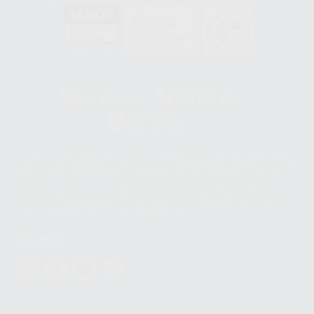
GA-2008/0342
SST-0118/2023
ER-0120/1997
GS-0001/2017
HCO-0060/2023
Clínica
Laboratorio
900 393 939
900 800 880
Whatsapp
665 533 087
Los servicios de WhatsApp Business son proporcionados por WhatsApp
Ireland Limited (WhatsApp Ireland). La información que controla WhatsApp
Ireland puede ser transferida a WhatsApp LLC y a Facebook Inc.. Dicha
Transferencia Internacional de Datos ofrece garantías adecuadas al
basarse en la Cláusula Contractual Tipo para la transferencia de datos
personales a terceros países. Puede ampliar la información en el siguiente
enlace:
WhatsApp Business Data Transfer Addendum
.
Síguenos