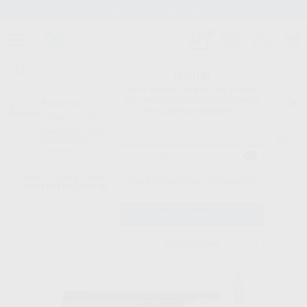
Stock de más de 15.000 productos
¡Hola!
Inicia sesión para ver los precios
del carrito con tus condiciones y
Proclinic
descuentos aplicados.
¿Todavía no tienes nuestra App?
¡Descárgala para ser siempre el primero en conocer nuestras
promociones y descuentos! Disponible en Google Play o App Store.
Google Play
Inicio
/
Clínica
/
Prevención y profilaxis
/
Blanqueamiento para casa
/
¿Has olvidado tu contraseña?
PERFECT BLEACH SET 16%
Registrarme