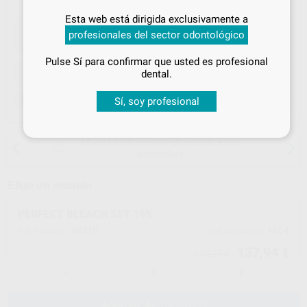
Inicia sesión
para disfrutar de todos
Esta web está dirigida exclusivamente a
tus
descuentos y condiciones
profesionales del sector odontológico
especiales
Pulse Sí para confirmar que usted es profesional
¡Iniciar sesión!
dental.
ELEGIR CANTIDAD
Sí, soy profesional
Venta exclusiva a odontólogos y clínicas dentales
15 días para cambiar de opinión salvo
anestesias
Elige un modelo
PERFECT BLEACH SET 16%
48510
1664
Ref. Proclinic
Ref. fabricante
137,94 €
145,20 €
-
+
AÑADIR AL CARRITO