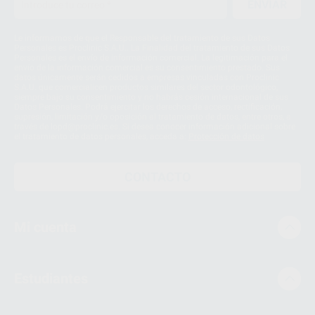
ENVIAR
Le informamos de que el Responsable del tratamiento de sus Datos
Personales es Proclinic S.A.U.. La Finalidad del tratamiento de sus Datos
Personales es el envío de información comercial. La legitimación para el
envío de la información comercial es su consentimiento prestado. Sus
datos únicamente serán cedidos a empresas vinculadas con Proclinic
S.A.U. que comercialicen productos similares del sector odontológico,
siempre bajo su consentimiento y no habrás cesión internacional de sus
Datos Personales. Podrá ejercitar los derechos de acceso, rectificación,
supresión, limitación y/o oposición al tratamiento de datos, entre otros, a
través de lopd@proclinic.es. Si desea conocer información adicional sobre
el tratamiento de datos personales, acceda a:
Protección de datos
CONTACTO
Mi cuenta
Estudiantes