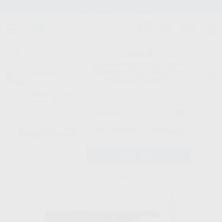
Stock de más de 15.000 productos
¡Hola!
Inicia sesión para ver los precios
del carrito con tus condiciones y
Proclinic
descuentos aplicados.
¿Todavía no tienes nuestra App?
¡Descárgala para ser siempre el primero en conocer nuestras
promociones y descuentos! Disponible en Google Play o App Store.
Google Play
Inicio
/
Clínica
/
Prevención y profilaxis
/
Blanqueamiento para casa
/
¿Has olvidado tu contraseña?
PERFECT BLEACH 16% 3X2,4ML
Registrarme