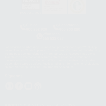
HCO-0060/2023
Clínica
Laboratorio
900 393 939
900 800 880
Whatsapp
665 533 087
Los servicios de WhatsApp Business son proporcionados por WhatsApp
Ireland Limited (WhatsApp Ireland). La información que controla WhatsApp
Ireland puede ser transferida a WhatsApp LLC y a Facebook Inc.. Dicha
Transferencia Internacional de Datos ofrece garantías adecuadas al
basarse en la Cláusula Contractual Tipo para la transferencia de datos
personales a terceros países. Puede ampliar la información en el siguiente
enlace:
WhatsApp Business Data Transfer Addendum
.
Síguenos
PROCLINIC S.A.U.
Copyright (c) 2026