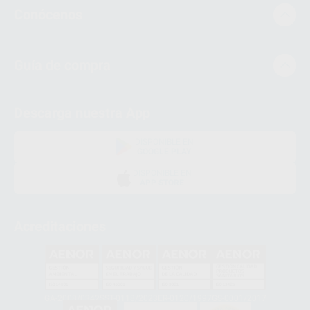
Conócenos
Guía de compra
Descarga nuestra App
DISPONIBLE EN
GOOGLE PLAY
DISPONIBLE EN
APP STORE
Acreditaciones
GA-2008/0342
SST-0118/2023
ER-0120/1997
GS-0001/2017