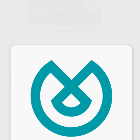
×
PERFECT BLEACH 16% 3X2,4ML
Marca
VOCO
Contenido
3 jeringas de 2,4 ml
Ref. Proclinic
48511
Ref. fabricante
1665
Precio web
62
,89
€
66,20 €
Desbloquea todas tus ventajas
Precio con IVA incluido 76,10 €