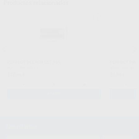
Productos relacionados
PERFECT BLEACH SET 16%
PERFECT PRO
VOCO
|
Ref. 48510
VOCO
|
Ref. 9030
137
31
,94
€
,54
€
-
+
-
AÑADIR
Newsletter