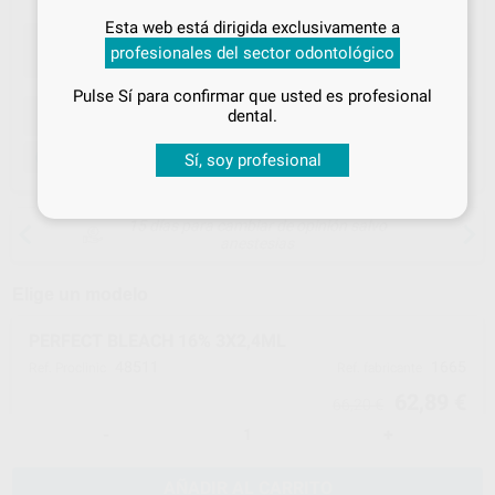
Inicia sesión
para disfrutar de todos
Esta web está dirigida exclusivamente a
tus
descuentos y condiciones
profesionales del sector odontológico
especiales
Pulse Sí para confirmar que usted es profesional
¡Iniciar sesión!
ELEGIR CANTIDAD
dental.
Sí, soy profesional
Venta exclusiva a odontólogos y clínicas dentales
15 días para cambiar de opinión salvo
anestesias
Elige un modelo
PERFECT BLEACH 16% 3X2,4ML
48511
1665
Ref. Proclinic
Ref. fabricante
62,89 €
66,20 €
-
+
AÑADIR AL CARRITO