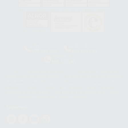
GA-2008/0342
SST-0118/2023
ER-0120/1997
GS-0001/2017
HCO-0060/2023
Clínica
Laboratorio
900 393 939
900 800 880
Whatsapp
665 533 087
Los servicios de WhatsApp Business son proporcionados por WhatsApp
Ireland Limited (WhatsApp Ireland). La información que controla WhatsApp
Ireland puede ser transferida a WhatsApp LLC y a Facebook Inc.. Dicha
Transferencia Internacional de Datos ofrece garantías adecuadas al
basarse en la Cláusula Contractual Tipo para la transferencia de datos
personales a terceros países. Puede ampliar la información en el siguiente
enlace:
WhatsApp Business Data Transfer Addendum
.
Síguenos