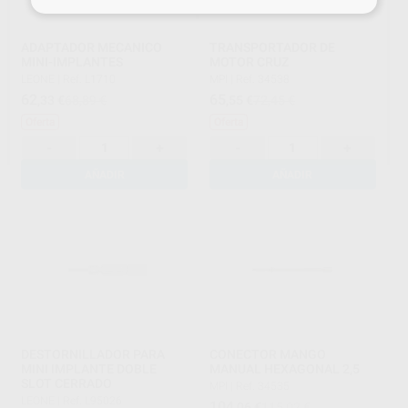
ADAPTADOR MECANICO
TRANSPORTADOR DE
MINI-IMPLANTES
MOTOR CRUZ
LEONE
|
Ref. L1710
MPI
|
Ref. 34538
62
65
,33
€
68,89 €
,55
€
72,45 €
Oferta
Oferta
-
+
-
+
AÑADIR
AÑADIR
DESTORNILLADOR PARA
CONECTOR MANGO
MINI IMPLANTE DOBLE
MANUAL HEXAGONAL 2,5
SLOT CERRADO
MPI
|
Ref. 34535
LEONE
|
Ref. L95026
104
,06
€
115,02 €