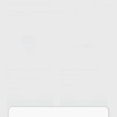
MICRO/MINI IMPLANTES
Borrar filtros
INSTRUMENTAL PARA MINI IMPLANTES
ORTODÓNTICOS
MICROTORNILLOS STORM
MANGO MANUAL MINI-
KIT
IMPLANTE
LANCER ORTHODONTICS
|
Ref.
MPI
|
Ref. 34534
L4750
166
,24
€
591
,58
€
-
+
-
+
AÑADIR
AÑADIR
×