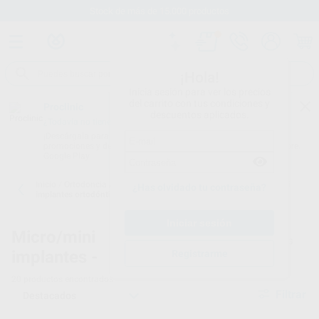
Stock de más de 15.000 productos
¡Hola!
Inicia sesión para ver los precios
del carrito con tus condiciones y
Proclinic
descuentos aplicados.
¿Todavía no tienes nuestra App?
¡Descárgala para ser siempre el primero en conocer nuestras
promociones y descuentos! Disponible en Google Play o App Store.
Google Play
Inicio
/
Ortodoncia
/
Micro/mini implantes
/
Instrumental para mini
¿Has olvidado tu contraseña?
implantes ortodónticos
Micro/mini
Instrumental para implantes
implantes -
dentales
Registrarme
20
productos encontrados
Filtrar