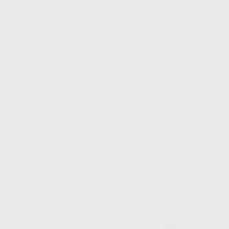
CONECTOR MANGO
PUNTA PARA
MANUAL CRUZ
DESTORNILLADOR MINI-
IMPLANTES
MPI
|
Ref. 34536
LEONE
|
Ref. L1168
67
,88
€
33
,78
€
37,34 €
Oferta
-
+
-
+
AÑADIR
AÑADIR