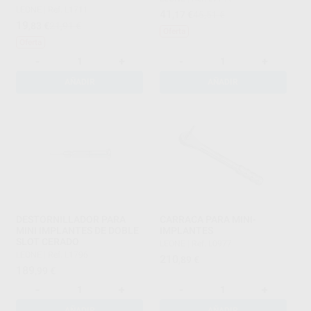
IMPLA
LEONE
|
Ref. L1711
41
,17
€
45,51 €
19
,83
€
21,91 €
Oferta
Oferta
-
+
-
+
AÑADIR
AÑADIR
DESTORNILLADOR PARA
CARRACA PARA MINI-
MINI IMPLANTES DE DOBLE
IMPLANTES
SLOT CERADO
LEONE
|
Ref. L0977
LEONE
|
Ref. L1796
210
,89
€
189
,99
€
-
+
-
+
AÑADIR
AÑADIR