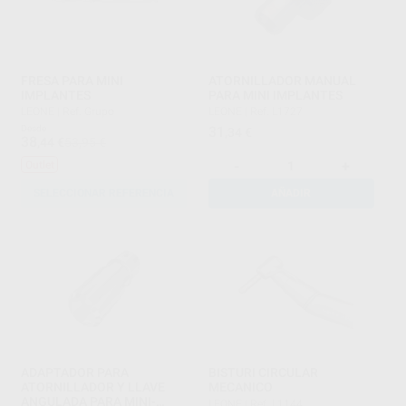
FRESA PARA MINI
ATORNILLADOR MANUAL
IMPLANTES
PARA MINI IMPLANTES
LEONE
|
Ref. Grupo
LEONE
|
Ref. L1727
Desde
31
,34
€
38
,44
€
53,95 €
-
+
Outlet
SELECCIONAR REFERENCIA
AÑADIR
ADAPTADOR PARA
BISTURI CIRCULAR
ATORNILLADOR Y LLAVE
MECANICO
ANGULADA PARA MINI-
LEONE
|
Ref. L1144