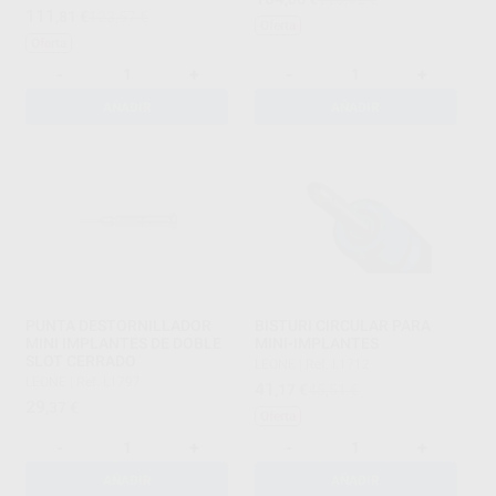
111
,81
€
123,57 €
Oferta
Oferta
-
+
-
+
AÑADIR
AÑADIR
PUNTA DESTORNILLADOR
BISTURI CIRCULAR PARA
MINI IMPLANTES DE DOBLE
MINI-IMPLANTES
SLOT CERRADO
LEONE
|
Ref. L1712
LEONE
|
Ref. L1797
41
,17
€
45,51 €
29
,37
€
Oferta
-
+
-
+
AÑADIR
AÑADIR