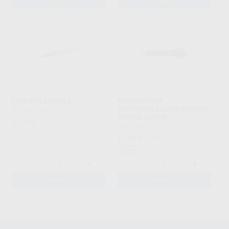
LANCEOLADA DLC
MANGO PARA
DESTORNILLADOR MANUAL
MPI
|
Ref. 34539
SPIDER SCREW
32
,29
€
HDC
|
Ref. L2016
67
,63
€
88,99 €
Oferta
-
+
-
+
AÑADIR
AÑADIR
1