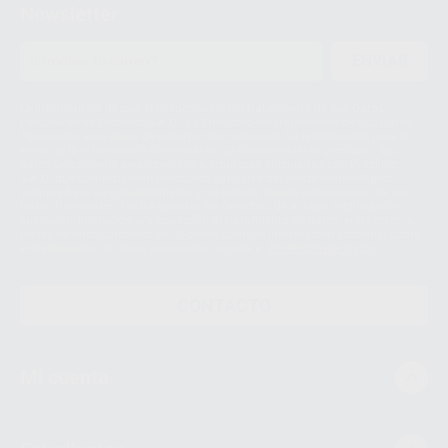
Newsletter
ENVIAR
Le informamos de que el Responsable del tratamiento de sus Datos
Personales es Proclinic S.A.U.. La Finalidad del tratamiento de sus Datos
Personales es el envío de información comercial. La legitimación para el
envío de la información comercial es su consentimiento prestado. Sus
datos únicamente serán cedidos a empresas vinculadas con Proclinic
S.A.U. que comercialicen productos similares del sector odontológico,
siempre bajo su consentimiento y no habrás cesión internacional de sus
Datos Personales. Podrá ejercitar los derechos de acceso, rectificación,
supresión, limitación y/o oposición al tratamiento de datos, entre otros, a
través de lopd@proclinic.es. Si desea conocer información adicional sobre
el tratamiento de datos personales, acceda a:
Protección de datos
CONTACTO
Mi cuenta