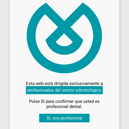
TRANSPORTADOR DE
RACOR PARA MINI
MOTOR HEXAGONAL 2,5
IMPLANTES DE DOBLE SLOT
CERRADO
MPI
|
Ref. 34537
LEONE
|
Ref. L1795
104
,06
€
115,02 €
57
,78
€
63,86 €
Oferta
Desbloquea todas tus ventajas
Oferta
-
+
-
+
Inicia sesión
para disfrutar de todos
Esta web está dirigida exclusivamente a
tus
descuentos y condiciones
AÑADIR
AÑADIR
profesionales del sector odontológico
especiales
Pulse Sí para confirmar que usted es
¡Iniciar sesión!
profesional dental.
Sí, soy profesional