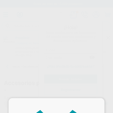
Stock de más de 15.000 productos
¡Hola!
Inicia sesión para ver los precios
del carrito con tus condiciones y
Proclinic
descuentos aplicados.
¿Todavía no tienes nuestra App?
¡Descárgala para ser siempre el primero en conocer nuestras
promociones y descuentos! Disponible en Google Play o App Store.
Google Play
¿Has olvidado tu contraseña?
Inicio
/
Ortodoncia
/
Accesorios para aligners
/
Para quitar aligners
Accesorios para aligners
Para quitar
-
aligners
Registrarme
2
productos encontrados
×
Filtrar