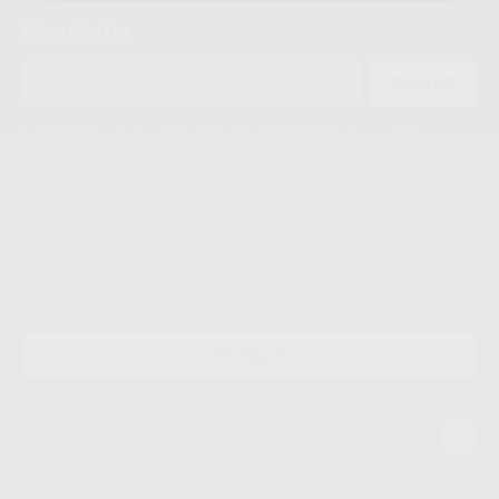
Newsletter
ENVIAR
Le informamos de que el Responsable del tratamiento de sus Datos
Personales es Proclinic S.A.U.. La Finalidad del tratamiento de sus Datos
Personales es el envío de información comercial. La legitimación para el
envío de la información comercial es su consentimiento prestado. Sus
datos únicamente serán cedidos a empresas vinculadas con Proclinic
S.A.U. que comercialicen productos similares del sector odontológico,
siempre bajo su consentimiento y no habrás cesión internacional de sus
Datos Personales. Podrá ejercitar los derechos de acceso, rectificación,
supresión, limitación y/o oposición al tratamiento de datos, entre otros, a
través de lopd@proclinic.es. Si desea conocer información adicional sobre
el tratamiento de datos personales, acceda a:
Protección de datos
CONTACTO
Mi cuenta