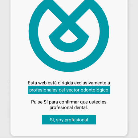
ACCESORIOS PARA ALIGNERS
Borrar filtros
PARA QUITAR ALIGNERS
Desbloquea todas tus ventajas
Inicia sesión
para disfrutar de todos
QUITA ALINEADOR
QUITA
Esta web está dirigida exclusivamente a
tus
descuentos y condiciones
RETENEDOR/ALIGNER
BESTDENT
|
Ref. L930
profesionales del sector odontológico
especiales
RAINTREE ESSIX
|
Ref. Grupo
1
,89
€
21
,27
€
Pulse Sí para confirmar que usted es
-
+
¡Iniciar sesión!
profesional dental.
AÑADIR
SELECCIONAR REFERENCIA
Sí, soy profesional
1