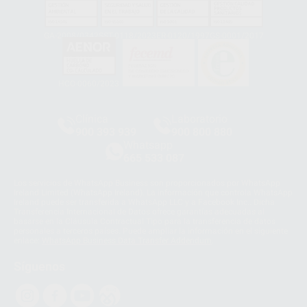
GA-2008/0342
SST-0118/2023
ER-0120/1997
GS-0001/2017
HCO-0060/2023
Clínica
Laboratorio
900 393 939
900 800 880
Whatsapp
665 533 087
Los servicios de WhatsApp Business son proporcionados por WhatsApp
Ireland Limited (WhatsApp Ireland). La información que controla WhatsApp
Ireland puede ser transferida a WhatsApp LLC y a Facebook Inc.. Dicha
Transferencia Internacional de Datos ofrece garantías adecuadas al
basarse en la Cláusula Contractual Tipo para la transferencia de datos
personales a terceros países. Puede ampliar la información en el siguiente
enlace:
WhatsApp Business Data Transfer Addendum
.
Síguenos