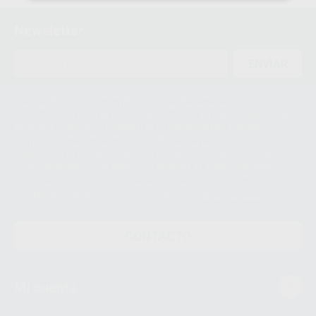
1
Newsletter
ENVIAR
Le informamos de que el Responsable del tratamiento de sus Datos
Personales es Proclinic S.A.U.. La Finalidad del tratamiento de sus Datos
Personales es el envío de información comercial. La legitimación para el
envío de la información comercial es su consentimiento prestado. Sus
datos únicamente serán cedidos a empresas vinculadas con Proclinic
S.A.U. que comercialicen productos similares del sector odontológico,
siempre bajo su consentimiento y no habrás cesión internacional de sus
Datos Personales. Podrá ejercitar los derechos de acceso, rectificación,
supresión, limitación y/o oposición al tratamiento de datos, entre otros, a
través de lopd@proclinic.es. Si desea conocer información adicional sobre
el tratamiento de datos personales, acceda a:
Protección de datos
CONTACTO
Mi cuenta