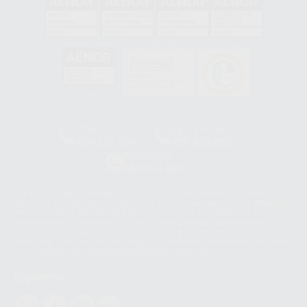
GA-2008/0342
SST-0118/2023
ER-0120/1997
GS-0001/2017
HCO-0060/2023
Clínica
Laboratorio
900 393 939
900 800 880
Whatsapp
665 533 087
Los servicios de WhatsApp Business son proporcionados por WhatsApp
Ireland Limited (WhatsApp Ireland). La información que controla WhatsApp
Ireland puede ser transferida a WhatsApp LLC y a Facebook Inc.. Dicha
Transferencia Internacional de Datos ofrece garantías adecuadas al
basarse en la Cláusula Contractual Tipo para la transferencia de datos
personales a terceros países. Puede ampliar la información en el siguiente
enlace:
WhatsApp Business Data Transfer Addendum
.
Síguenos