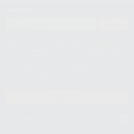
Newsletter
ENVIAR
Le informamos de que el Responsable del tratamiento de sus Datos
Personales es Proclinic S.A.U.. La Finalidad del tratamiento de sus Datos
Personales es el envío de información comercial. La legitimación para el
envío de la información comercial es su consentimiento prestado. Sus
datos únicamente serán cedidos a empresas vinculadas con Proclinic
S.A.U. que comercialicen productos similares del sector odontológico,
siempre bajo su consentimiento y no habrás cesión internacional de sus
Datos Personales. Podrá ejercitar los derechos de acceso, rectificación,
supresión, limitación y/o oposición al tratamiento de datos, entre otros, a
través de lopd@proclinic.es. Si desea conocer información adicional sobre
el tratamiento de datos personales, acceda a:
Protección de datos
CONTACTO
Mi cuenta