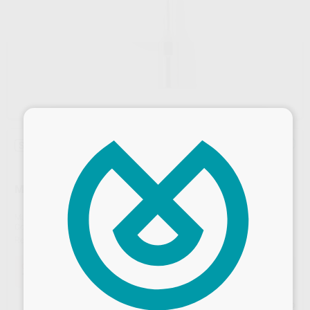
×
Sin descuentos adicionales
MY LUNOS DUO PUNTA PROFILAXIS S1-S
Marca
DÜRR
Contenido
PUNTA CON LLAVE DINAMOMETRICA
Ref. Proclinic
73833
Ref. fabricante
2044100021
Oferta
102,60 €
Comprando
1 unidad
te ahorras el
5%
Desbloquea todas tus ventajas
Precio web