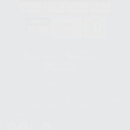
GA-2008/0342
SST-0118/2023
ER-0120/1997
GS-0001/2017
HCO-0060/2023
Clínica
Laboratorio
900 393 939
900 800 880
Whatsapp
665 533 087
Los servicios de WhatsApp Business son proporcionados por WhatsApp
Ireland Limited (WhatsApp Ireland). La información que controla WhatsApp
Ireland puede ser transferida a WhatsApp LLC y a Facebook Inc.. Dicha
Transferencia Internacional de Datos ofrece garantías adecuadas al
basarse en la Cláusula Contractual Tipo para la transferencia de datos
personales a terceros países. Puede ampliar la información en el siguiente
enlace:
WhatsApp Business Data Transfer Addendum
.
Síguenos