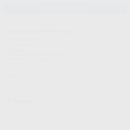
AÑADIR AL CARRITO
Características del producto
Proclinic informa:
Punta de trabajo fina y más larga, sección
transversal
triangular y superficie redondeada para
eliminación de sarro supragingival.
Función: Scaler
DÜRR
Descargas
Información adicional
Archivo 1
Archivo 1