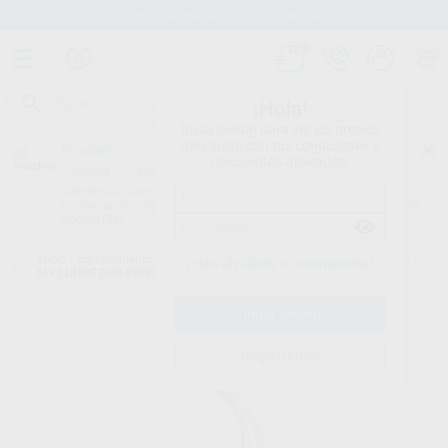
Stock de más de 15.000 productos
¡Hola!
Inicia sesión para ver los precios
del carrito con tus condiciones y
Proclinic
descuentos aplicados.
¿Todavía no tienes nuestra App?
¡Descárgala para ser siempre el primero en conocer nuestras
promociones y descuentos! Disponible en Google Play o App Store.
Google Play
Inicio
/
Equipamiento
/
Profilaxis
/
Puntas de ultrasonidos. profilaxis.
/
¿Has olvidado tu contraseña?
MY LUNOS DUO PUNTA PROFILAXIS S1-S
Registrarme