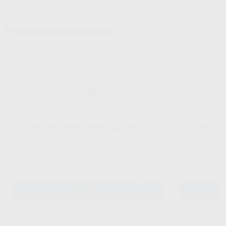
Archivo 1
Productos relacionados
MY LUNOS DUO PUNTA PROFILAXIS S2
MY LUNOS DU
DÜRR
|
Ref. 73834
DÜRR
|
Ref. 738
94
124
,62
€
99,60 €
,45
€
131,0
Sin descuentos adicionales
Sin descuentos 
-
+
-
AÑADIR