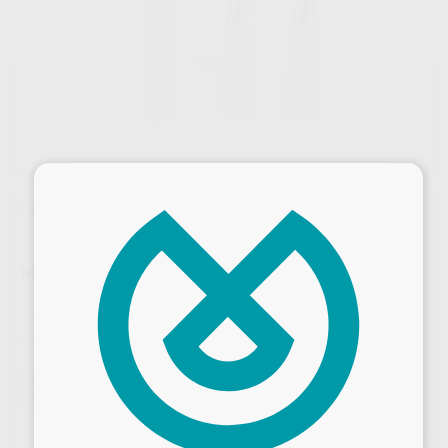
×
Sin descuentos adicionales
MY LUNOS DUO BOQUILLA PERIO
Marca
DÜRR
Contenido
unidad
Ref. Proclinic
71726
Ref. fabricante
2034430000
Oferta
470,25 €
Comprando
1 unidad
te ahorras el
5%
Precio web
Desbloquea todas tus ventajas