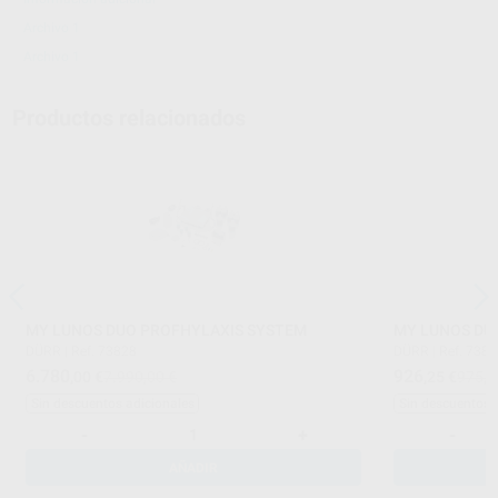
Archivo 1
Archivo 1
Productos relacionados
MY LUNOS DUO PROFHYLAXIS SYSTEM
MY LUNOS DU
DÜRR
|
Ref. 73828
DÜRR
|
Ref. 738
6.780
926
,00
€
7.990,00 €
,25
€
975,0
Sin descuentos adicionales
Sin descuentos 
-
+
-
AÑADIR