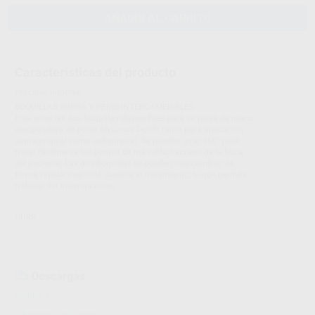
AÑADIR AL CARRITO
Características del producto
Proclinic informa:
BOQUILLAS SUPRA Y PERIO INTERCAMBIABLES
Elija entre las dos boquillas disponibles para su pieza de mano
aeropulidora de polvo MyLunos Duo®, tanto para aplicación
supragingival como subgingival. Se pueden girar 360° para
tratar fácilmente los puntos de más difícil acceso de la boca
del paciente. Las dos boquillas se pueden intercambiar de
forma rápida y sencilla durante el tratamiento, lo que permite
trabajar sin interrupciones.
DÜRR
Descargas
Archivo 1
Información adicional