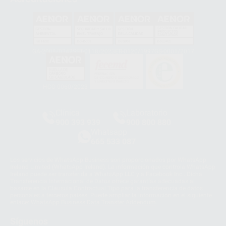
GA-2008/0342
SST-0118/2023
ER-0120/1997
GS-0001/2017
HCO-0060/2023
Clínica
Laboratorio
900 393 939
900 800 880
Whatsapp
665 533 087
Los servicios de WhatsApp Business son proporcionados por WhatsApp
Ireland Limited (WhatsApp Ireland). La información que controla WhatsApp
Ireland puede ser transferida a WhatsApp LLC y a Facebook Inc.. Dicha
Transferencia Internacional de Datos ofrece garantías adecuadas al
basarse en la Cláusula Contractual Tipo para la transferencia de datos
personales a terceros países. Puede ampliar la información en el siguiente
enlace:
WhatsApp Business Data Transfer Addendum
.
Síguenos