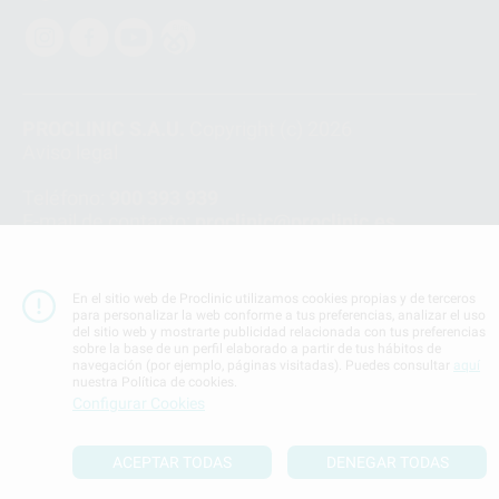
PROCLINIC S.A.U.
Copyright (c) 2026
Aviso legal
Teléfono:
900 393 939
E-mail de contacto:
proclinic@proclinic.es
Condiciones Generales de Contratación
y
Política
de privacidad
En el sitio web de Proclinic utilizamos cookies propias y de terceros
Información Corporativa
para personalizar la web conforme a tus preferencias, analizar el uso
del sitio web y mostrarte publicidad relacionada con tus preferencias
Política de Cookies
sobre la base de un perfil elaborado a partir de tus hábitos de
navegación (por ejemplo, páginas visitadas). Puedes consultar
aquí
nuestra Política de cookies.
SUBIR
Configurar Cookies
ACEPTAR TODAS
DENEGAR TODAS