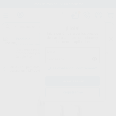
Stock de más de 15.000 productos
¡Hola!
Inicia sesión para ver los precios
del carrito con tus condiciones y
Proclinic
descuentos aplicados.
¿Todavía no tienes nuestra App?
¡Descárgala para ser siempre el primero en conocer nuestras
promociones y descuentos! Disponible en Google Play o App Store.
Google Play
Inicio
/
Equipamiento
/
Profilaxis
/
Aeropulidor de bicarbonato.
¿Has olvidado tu contraseña?
accesorios.
/
MY LUNOS DUO BOQUILLA PERIO
Registrarme