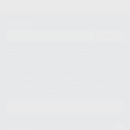
Newsletter
ENVIAR
Le informamos de que el Responsable del tratamiento de sus Datos
Personales es Proclinic S.A.U.. La Finalidad del tratamiento de sus Datos
Personales es el envío de información comercial. La legitimación para el
envío de la información comercial es su consentimiento prestado. Sus
datos únicamente serán cedidos a empresas vinculadas con Proclinic
S.A.U. que comercialicen productos similares del sector odontológico,
siempre bajo su consentimiento y no habrás cesión internacional de sus
Datos Personales. Podrá ejercitar los derechos de acceso, rectificación,
supresión, limitación y/o oposición al tratamiento de datos, entre otros, a
través de lopd@proclinic.es. Si desea conocer información adicional sobre
el tratamiento de datos personales, acceda a:
Protección de datos
CONTACTO
Mi cuenta