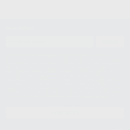
Newsletter
ENVIAR
Le informamos de que el Responsable del tratamiento de sus Datos
Personales es Proclinic S.A.U.. La Finalidad del tratamiento de sus Datos
Personales es el envío de información comercial. La legitimación para el
envío de la información comercial es su consentimiento prestado. Sus
datos únicamente serán cedidos a empresas vinculadas con Proclinic
S.A.U. que comercialicen productos similares del sector odontológico,
siempre bajo su consentimiento y no habrás cesión internacional de sus
Datos Personales. Podrá ejercitar los derechos de acceso, rectificación,
supresión, limitación y/o oposición al tratamiento de datos, entre otros, a
través de lopd@proclinic.es. Si desea conocer información adicional sobre
el tratamiento de datos personales, acceda a:
Protección de datos
CONTACTO