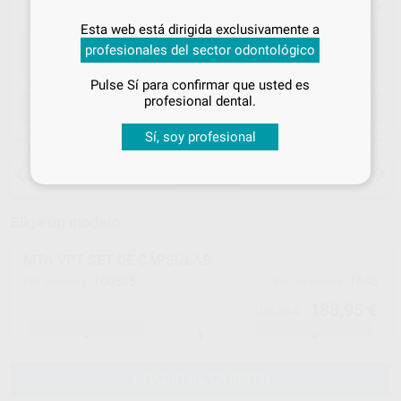
Precio con IVA incluido 207,85 €
Inicia sesión
para disfrutar de todos
Esta web está dirigida exclusivamente a
tus
descuentos y condiciones
profesionales del sector odontológico
especiales
Pulse Sí para confirmar que usted es
¡Iniciar sesión!
profesional dental.
ELEGIR CANTIDAD
Sí, soy profesional
15 días para cambiar de opinión salvo
anestesias
Elige un modelo
MTA VPT SET DE CÁPSULAS
100585
1646
Ref. Proclinic
Ref. fabricante
188,95 €
198,90 €
-
+
AÑADIR AL CARRITO