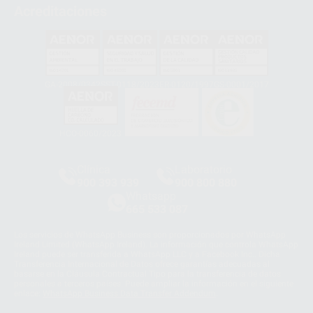
Acreditaciones
GA-2008/0342
SST-0118/2023
ER-0120/1997
GS-0001/2017
HCO-0060/2023
Clínica
Laboratorio
900 393 939
900 800 880
Whatsapp
665 533 087
Los servicios de WhatsApp Business son proporcionados por WhatsApp
Ireland Limited (WhatsApp Ireland). La información que controla WhatsApp
Ireland puede ser transferida a WhatsApp LLC y a Facebook Inc.. Dicha
Transferencia Internacional de Datos ofrece garantías adecuadas al
basarse en la Cláusula Contractual Tipo para la transferencia de datos
personales a terceros países. Puede ampliar la información en el siguiente
enlace:
WhatsApp Business Data Transfer Addendum
.