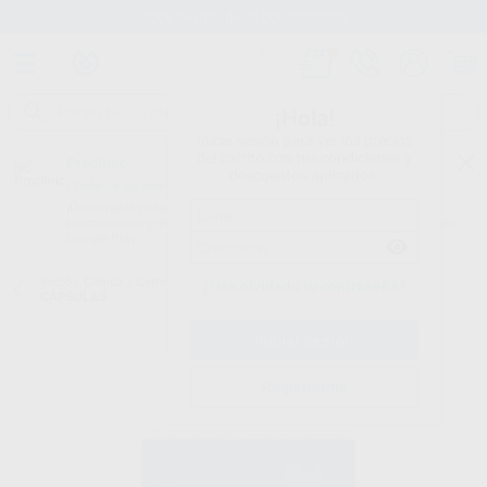
Stock de más de 15.000 productos
¡Hola!
Inicia sesión para ver los precios
del carrito con tus condiciones y
Proclinic
descuentos aplicados.
¿Todavía no tienes nuestra App?
¡Descárgala para ser siempre el primero en conocer nuestras
promociones y descuentos! Disponible en Google Play o App Store.
Google Play
Inicio
/
Clínica
/
Cementos
/
Cementos mta
/
MTA VPT SET DE
¿Has olvidado tu contraseña?
CÁPSULAS
Registrarme