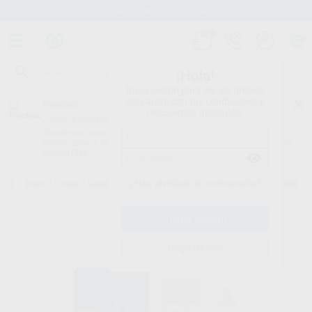
Stock de más de 15.000 productos
¡Hola!
Inicia sesión para ver los precios
del carrito con tus condiciones y
Proclinic
descuentos aplicados.
¿Todavía no tienes nuestra App?
¡Descárgala para ser siempre el primero en conocer nuestras
promociones y descuentos! Disponible en Google Play o App Store.
Google Play
¿Has olvidado tu contraseña?
Inicio
/
Clínica
/
Cementos
/
Cementos mta
/
MTA VPT POLVO+LÍQUIDO
Registrarme