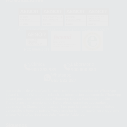
Acreditaciones
GA-2008/0342
SST-0118/2023
ER-0120/1997
GS-0001/2017
HCO-0060/2023
Clínica
Laboratorio
900 393 939
900 800 880
Whatsapp
665 533 087
Los servicios de WhatsApp Business son proporcionados por WhatsApp
Ireland Limited (WhatsApp Ireland). La información que controla WhatsApp
Ireland puede ser transferida a WhatsApp LLC y a Facebook Inc.. Dicha
Transferencia Internacional de Datos ofrece garantías adecuadas al
basarse en la Cláusula Contractual Tipo para la transferencia de datos
personales a terceros países. Puede ampliar la información en el siguiente
enlace:
WhatsApp Business Data Transfer Addendum
.
Síguenos