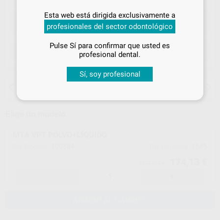
Inicia sesión
para disfrutar de todos
Esta web está dirigida exclusivamente a
tus
descuentos y condiciones
profesionales del sector odontológico
especiales
Pulse Sí para confirmar que usted es
¡Iniciar sesión!
ELEGIR CANTIDAD
profesional dental.
Sí, soy profesional
15 días para cambiar de opinión salvo
anestesias
Elige un modelo
MTA VPT POLVO+LÍQUIDO
100584
1645
Ref. Proclinic
Ref. fabricante
174,13 €
183,30 €
-
+
AÑADIR AL CARRITO