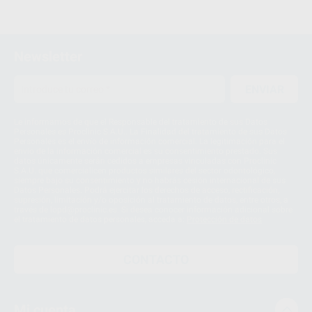
Newsletter
ENVIAR
Le informamos de que el Responsable del tratamiento de sus Datos
Personales es Proclinic S.A.U.. La Finalidad del tratamiento de sus Datos
Personales es el envío de información comercial. La legitimación para el
envío de la información comercial es su consentimiento prestado. Sus
datos únicamente serán cedidos a empresas vinculadas con Proclinic
S.A.U. que comercialicen productos similares del sector odontológico,
siempre bajo su consentimiento y no habrás cesión internacional de sus
Datos Personales. Podrá ejercitar los derechos de acceso, rectificación,
supresión, limitación y/o oposición al tratamiento de datos, entre otros, a
través de lopd@proclinic.es. Si desea conocer información adicional sobre
el tratamiento de datos personales, acceda a:
Protección de datos
CONTACTO
Mi cuenta