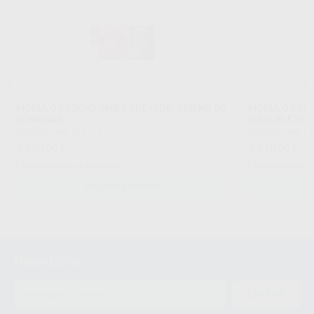
MÓDULO EXOCAD SMILE CREATOR. DISEÑO DE
MÓDULO EXOC
SONRISAS
(ESQUELÉTICO
EXOCAD
|
Ref. H16578
EXOCAD
|
Ref. H
1.550
2.170
,00
€
,00
€
Sin descuentos adicionales
Sin descuentos 
SOLICITAR OFERTA
Newsletter
ENVIAR