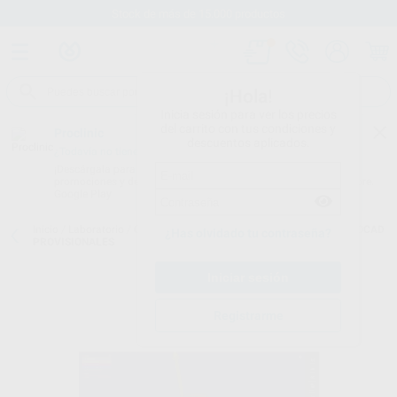
Stock de más de 15.000 productos
¡Hola!
Inicia sesión para ver los precios
del carrito con tus condiciones y
Proclinic
descuentos aplicados.
¿Todavía no tienes nuestra App?
¡Descárgala para ser siempre el primero en conocer nuestras
promociones y descuentos! Disponible en Google Play o App Store.
Google Play
Inicio
/
Laboratorio
/
Cad/cam
/
Software diseño cad
/
MÓDULO EXOCAD
¿Has olvidado tu contraseña?
PROVISIONALES
Registrarme