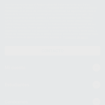
Le informamos de que el Responsable del tratamiento de sus Datos
Personales es Proclinic S.A.U.. La Finalidad del tratamiento de sus Datos
Personales es el envío de información comercial. La legitimación para el
envío de la información comercial es su consentimiento prestado. Sus
datos únicamente serán cedidos a empresas vinculadas con Proclinic
S.A.U. que comercialicen productos similares del sector odontológico,
siempre bajo su consentimiento y no habrás cesión internacional de sus
Datos Personales. Podrá ejercitar los derechos de acceso, rectificación,
supresión, limitación y/o oposición al tratamiento de datos, entre otros, a
través de lopd@proclinic.es. Si desea conocer información adicional sobre
el tratamiento de datos personales, acceda a:
Protección de datos
CONTACTO
Mi cuenta
Estudiantes
Conócenos