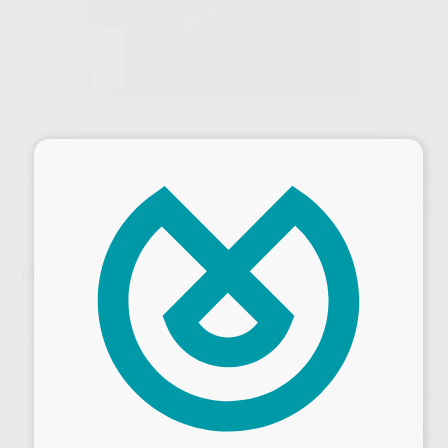
×
Sin descuentos adicionales
MÓDULO EXOCAD PROVISIONALES
Marca
EXOCAD
Contenido
1 unidad
Ref. Proclinic
H16586
Ref. fabricante
701002P
Precio web
740
Desbloquea todas tus ventajas
,00
€