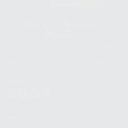
HCO-0060/2023
Clínica
Laboratorio
900 393 939
900 800 880
Whatsapp
665 533 087
Los servicios de WhatsApp Business son proporcionados por WhatsApp
Ireland Limited (WhatsApp Ireland). La información que controla WhatsApp
Ireland puede ser transferida a WhatsApp LLC y a Facebook Inc.. Dicha
Transferencia Internacional de Datos ofrece garantías adecuadas al
basarse en la Cláusula Contractual Tipo para la transferencia de datos
personales a terceros países. Puede ampliar la información en el siguiente
enlace:
WhatsApp Business Data Transfer Addendum
.
Síguenos
PROCLINIC S.A.U.
Copyright (c) 2026
Aviso legal