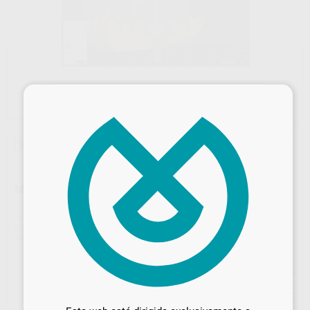
×
Sin descuentos adicionales
MÓDULO EXOCAD IMPLANTES
Marca
EXOCAD
Contenido
1 unidad
Ref. Proclinic
H16581
Ref. fabricante
701005P
Precio web
Desbloquea todas tus ventajas
1.780
,00
€
Inicia sesión
para disfrutar de todos