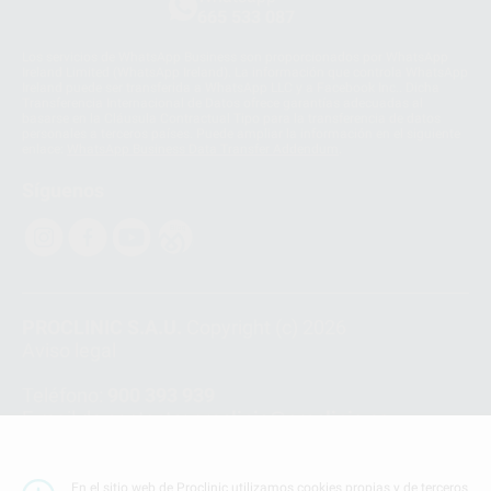
665 533 087
Los servicios de WhatsApp Business son proporcionados por WhatsApp
Ireland Limited (WhatsApp Ireland). La información que controla WhatsApp
Ireland puede ser transferida a WhatsApp LLC y a Facebook Inc.. Dicha
Transferencia Internacional de Datos ofrece garantías adecuadas al
basarse en la Cláusula Contractual Tipo para la transferencia de datos
personales a terceros países. Puede ampliar la información en el siguiente
enlace:
WhatsApp Business Data Transfer Addendum
.
Síguenos
PROCLINIC S.A.U.
Copyright (c) 2026
Aviso legal
Teléfono:
900 393 939
E-mail de contacto:
proclinic@proclinic.es
Condiciones Generales de Contratación
y
Política
de privacidad
En el sitio web de Proclinic utilizamos cookies propias y de terceros