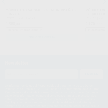
MÓDULO EXOCAD SMILE CREATOR. DISEÑO DE
MÓDULO EXOC
SONRISAS
(ESQUELÉTICO
EXOCAD
|
Ref. H16578
EXOCAD
|
Ref. H
1.550
2.170
,00
€
,00
€
Sin descuentos adicionales
Sin descuentos 
SOLICITAR OFERTA
Newsletter
ENVIAR
Le informamos de que el Responsable del tratamiento de sus Datos
Personales es Proclinic S.A.U.. La Finalidad del tratamiento de sus Datos
Personales es el envío de información comercial. La legitimación para el
envío de la información comercial es su consentimiento prestado. Sus
datos únicamente serán cedidos a empresas vinculadas con Proclinic
S.A.U. que comercialicen productos similares del sector odontológico,
siempre bajo su consentimiento y no habrás cesión internacional de sus