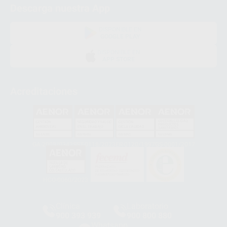
Descarga nuestra App
DISPONIBLE EN
GOOGLE PLAY
DISPONIBLE EN
APP STORE
Acreditaciones
GA-2008/0342
SST-0118/2023
ER-0120/1997
GS-0001/2017
HCO-0060/2023
Clínica
Laboratorio
900 393 939
900 800 880
Whatsapp