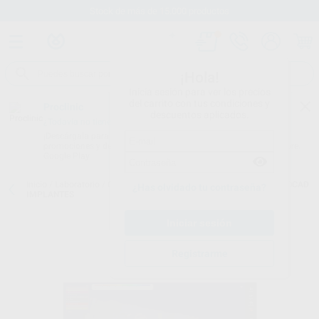
Stock de más de 15.000 productos
¡Hola!
Inicia sesión para ver los precios
del carrito con tus condiciones y
Proclinic
descuentos aplicados.
¿Todavía no tienes nuestra App?
¡Descárgala para ser siempre el primero en conocer nuestras
promociones y descuentos! Disponible en Google Play o App Store.
Google Play
Inicio
/
Laboratorio
/
Cad/cam
/
Software diseño cad
/
MÓDULO EXOCAD
¿Has olvidado tu contraseña?
IMPLANTES
Registrarme