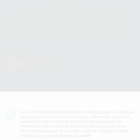
665 533 087
Los servicios de WhatsApp Business son proporcionados por WhatsApp
Ireland Limited (WhatsApp Ireland). La información que controla WhatsApp
Ireland puede ser transferida a WhatsApp LLC y a Facebook Inc.. Dicha
Transferencia Internacional de Datos ofrece garantías adecuadas al
basarse en la Cláusula Contractual Tipo para la transferencia de datos
personales a terceros países. Puede ampliar la información en el siguiente
enlace:
WhatsApp Business Data Transfer Addendum
.
Síguenos
PROCLINIC S.A.U.
Copyright (c) 2026
Aviso legal
Teléfono:
900 393 939
En el sitio web de Proclinic utilizamos cookies propias y de terceros
E-mail de contacto:
proclinic@proclinic.es
para personalizar la web conforme a tus preferencias, analizar el
uso del sitio web y mostrarte publicidad relacionada con tus
preferencias sobre la base de un perfil elaborado a partir de tus
Condiciones Generales de Contratación
y
Política
hábitos de navegación (por ejemplo, páginas visitadas). Puedes
de privacidad
consultar
aquí
nuestra Política de cookies.