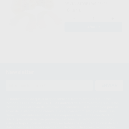
DENTALSTORE
|
Ref. 93406
101
,84
€
-
+
AÑADIR
Newsletter
ENVIAR
Le informamos de que el Responsable del tratamiento de sus Datos
Personales es Proclinic S.A.U.. La Finalidad del tratamiento de sus Datos
Personales es el envío de información comercial. La legitimación para el
envío de la información comercial es su consentimiento prestado. Sus
datos únicamente serán cedidos a empresas vinculadas con Proclinic
S.A.U. que comercialicen productos similares del sector odontológico,
siempre bajo su consentimiento y no habrás cesión internacional de sus
Datos Personales. Podrá ejercitar los derechos de acceso, rectificación,