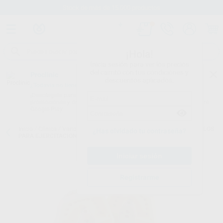
Stock de más de 15.000 productos
¡Hola!
Inicia sesión para ver los precios
del carrito con tus condiciones y
Proclinic
descuentos aplicados.
¿Todavía no tienes nuestra App?
¡Descárgala para ser siempre el primero en conocer nuestras
promociones y descuentos! Disponible en Google Play o App Store.
Google Play
Inicio
/
Clínica
/
Varios
/
Modelos demostración y formación
/
MODELOS
¿Has olvidado tu contraseña?
PARA EJERCITACION CONSERVATIVA/PROTESIS
Registrarme