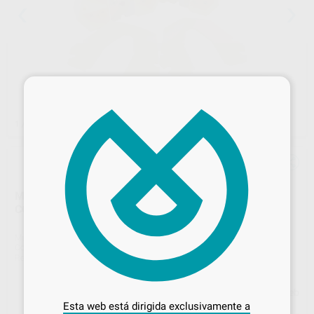
×
1
/ 3
MODELOS PARA EJERCITACION
CONSERVATIVA/PROTESIS
Marca
DENTALSTORE
Contenido
1 unidad
Ref. Proclinic
93405
Ref. fabricante
DS0893/G
Desbloquea todas tus ventajas
Precio web
Inicia sesión
para disfrutar de todos
Esta web está dirigida exclusivamente a
tus
descuentos y condiciones