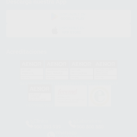
Descarga nuestra App
DISPONIBLE EN
GOOGLE PLAY
DISPONIBLE EN
APP STORE
Acreditaciones
GA-2008/0342
SST-0118/2023
ER-0120/1997
GS-0001/2017
HCO-0060/2023
Clínica
Laboratorio
900 393 939
900 800 880
Whatsapp