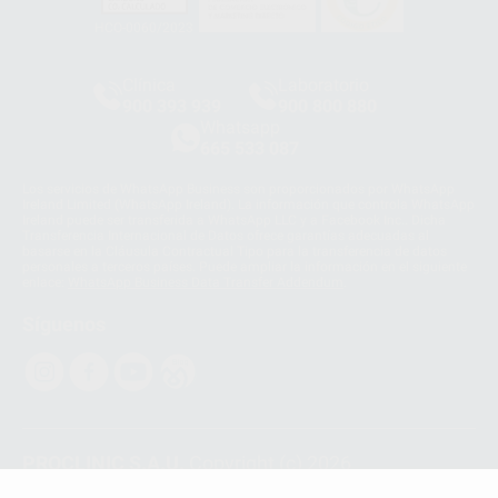
HCO-0060/2023
Clínica
Laboratorio
900 393 939
900 800 880
Whatsapp
665 533 087
Los servicios de WhatsApp Business son proporcionados por WhatsApp
Ireland Limited (WhatsApp Ireland). La información que controla WhatsApp
Ireland puede ser transferida a WhatsApp LLC y a Facebook Inc.. Dicha
Transferencia Internacional de Datos ofrece garantías adecuadas al
basarse en la Cláusula Contractual Tipo para la transferencia de datos
personales a terceros países. Puede ampliar la información en el siguiente
enlace:
WhatsApp Business Data Transfer Addendum
.
Síguenos
PROCLINIC S.A.U.
Copyright (c) 2026
Aviso legal