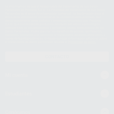
Le informamos de que el Responsable del tratamiento de sus Datos
Personales es Proclinic S.A.U.. La Finalidad del tratamiento de sus Datos
Personales es el envío de información comercial. La legitimación para el
envío de la información comercial es su consentimiento prestado. Sus
datos únicamente serán cedidos a empresas vinculadas con Proclinic
S.A.U. que comercialicen productos similares del sector odontológico,
siempre bajo su consentimiento y no habrás cesión internacional de sus
Datos Personales. Podrá ejercitar los derechos de acceso, rectificación,
supresión, limitación y/o oposición al tratamiento de datos, entre otros, a
través de lopd@proclinic.es. Si desea conocer información adicional sobre
el tratamiento de datos personales, acceda a:
Protección de datos
CONTACTO
Mi cuenta
Estudiantes
Conócenos