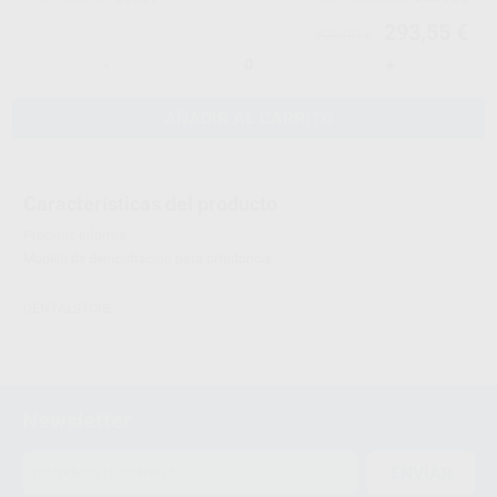
293,55 €
309,00 €
-
+
AÑADIR AL CARRITO
Características del producto
Proclinic informa:
Modelo de demostración para ortodoncia.
DENTALSTORE
Newsletter
ENVIAR