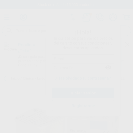
Stock de más de 15.000 productos
¡Hola!
Inicia sesión para ver los precios
del carrito con tus condiciones y
Proclinic
descuentos aplicados.
¿Todavía no tienes nuestra App?
¡Descárgala para ser siempre el primero en conocer nuestras
promociones y descuentos! Disponible en Google Play o App Store.
Google Play
¿Has olvidado tu contraseña?
Inicio
/
Clínica
/
Endodoncia
/
Cajas de endodoncia
/
MINI BOX PAPEL
Registrarme