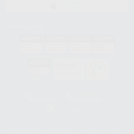
DISPONIBLE EN
APP STORE
Acreditaciones
GA-2008/0342
SST-0118/2023
ER-0120/1997
GS-0001/2017
HCO-0060/2023
Clínica
Laboratorio
900 393 939
900 800 880
Whatsapp
665 533 087
Los servicios de WhatsApp Business son proporcionados por WhatsApp
Ireland Limited (WhatsApp Ireland). La información que controla WhatsApp
Ireland puede ser transferida a WhatsApp LLC y a Facebook Inc.. Dicha