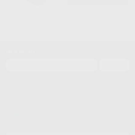
Newsletter
ENVIAR
Le informamos de que el Responsable del tratamiento de sus Datos
Personales es Proclinic S.A.U.. La Finalidad del tratamiento de sus Datos
Personales es el envío de información comercial. La legitimación para el
envío de la información comercial es su consentimiento prestado. Sus
datos únicamente serán cedidos a empresas vinculadas con Proclinic
S.A.U. que comercialicen productos similares del sector odontológico,
siempre bajo su consentimiento y no habrás cesión internacional de sus
Datos Personales. Podrá ejercitar los derechos de acceso, rectificación,
supresión, limitación y/o oposición al tratamiento de datos, entre otros, a
través de lopd@proclinic.es. Si desea conocer información adicional sobre
el tratamiento de datos personales, acceda a:
Protección de datos