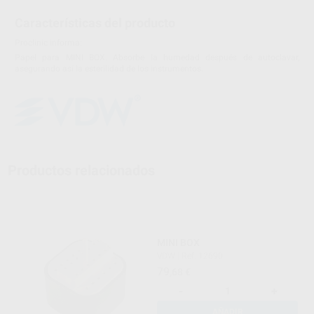
Características del producto
Proclinic informa:
Papel para MINI BOX. Absorbe la humedad después de autoclavar,
asegurando así la esterilidad de los instrumentos.
Productos relacionados
MINI BOX
VDW
|
Ref. 12690
79
,68
€
-
+
AÑADIR