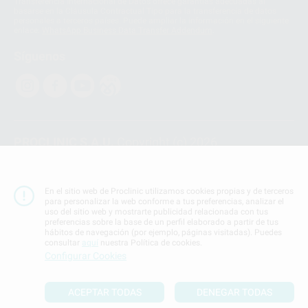
Transferencia Internacional de Datos ofrece garantías adecuadas al
basarse en la Cláusula Contractual Tipo para la transferencia de datos
personales a terceros países. Puede ampliar la información en el siguiente
enlace:
WhatsApp Business Data Transfer Addendum
.
Síguenos
PROCLINIC S.A.U.
Copyright (c) 2026
Aviso legal
Teléfono:
900 393 939
En el sitio web de Proclinic utilizamos cookies propias y de terceros
E-mail de contacto:
proclinic@proclinic.es
para personalizar la web conforme a tus preferencias, analizar el
uso del sitio web y mostrarte publicidad relacionada con tus
preferencias sobre la base de un perfil elaborado a partir de tus
Condiciones Generales de Contratación
y
Política
hábitos de navegación (por ejemplo, páginas visitadas). Puedes
de privacidad
consultar
aquí
nuestra Política de cookies.
Información Corporativa
Configurar Cookies
Política de Cookies
ACEPTAR TODAS
DENEGAR TODAS