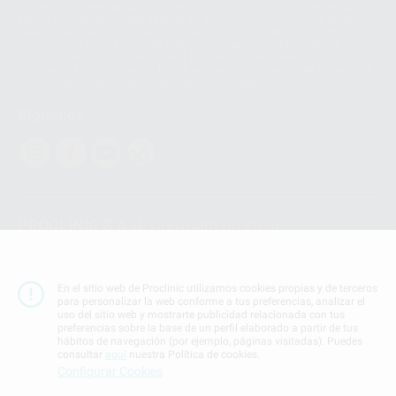
Los servicios de WhatsApp Business son proporcionados por WhatsApp
Ireland Limited (WhatsApp Ireland). La información que controla WhatsApp
Ireland puede ser transferida a WhatsApp LLC y a Facebook Inc.. Dicha
Transferencia Internacional de Datos ofrece garantías adecuadas al
basarse en la Cláusula Contractual Tipo para la transferencia de datos
personales a terceros países. Puede ampliar la información en el siguiente
enlace:
WhatsApp Business Data Transfer Addendum
.
Síguenos
PROCLINIC S.A.U.
Copyright (c) 2026
Aviso legal
Teléfono:
900 393 939
En el sitio web de Proclinic utilizamos cookies propias y de terceros
E-mail de contacto:
proclinic@proclinic.es
para personalizar la web conforme a tus preferencias, analizar el
uso del sitio web y mostrarte publicidad relacionada con tus
preferencias sobre la base de un perfil elaborado a partir de tus
Condiciones Generales de Contratación
y
Política
hábitos de navegación (por ejemplo, páginas visitadas). Puedes
de privacidad
consultar
aquí
nuestra Política de cookies.
Información Corporativa
Configurar Cookies
Política de Cookies