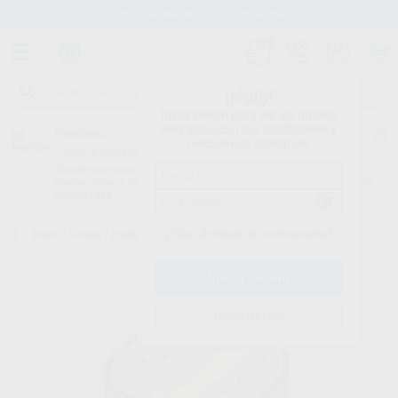
Stock de más de 15.000 productos
¡Hola!
Inicia sesión para ver los precios
del carrito con tus condiciones y
Proclinic
descuentos aplicados.
¿Todavía no tienes nuestra App?
¡Descárgala para ser siempre el primero en conocer nuestras
promociones y descuentos! Disponible en Google Play o App Store.
Google Play
¿Has olvidado tu contraseña?
Inicio
/
Clínica
/
Endodoncia
/
Cajas de endodoncia
/
MINI BOX
Registrarme