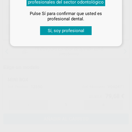
profesionales del sector odontológico
especiales
Pulse Sí para confirmar que usted es
¡Iniciar sesión!
profesional dental.
ELEGIR CANTIDAD
Sí, soy profesional
15 días para cambiar de opinión salvo
anestesias
Elige un modelo
MINI BOX
12690
V040471
Ref. Proclinic
Ref. fabricante
79,68 €
83,87 €
-
+
AÑADIR AL CARRITO