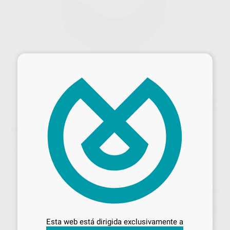
×
MINI BOX
Marca
VDW
Contenido
1 unidad
Ref. Proclinic
12690
Ref. fabricante
V040471
Precio web
Desbloquea todas tus ventajas
79
,68
€
83,87 €
Inicia sesión
para disfrutar de todos
Esta web está dirigida exclusivamente a
Precio con IVA incluido 96,41 €
tus
descuentos y condiciones