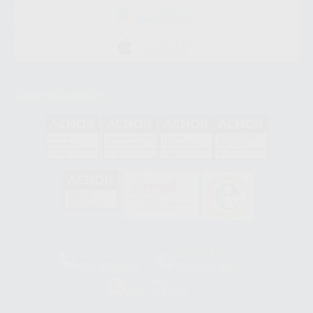
DISPONIBLE EN
GOOGLE PLAY
DISPONIBLE EN
APP STORE
Acreditaciones
GA-2008/0342
SST-0118/2023
ER-0120/1997
GS-0001/2017
HCO-0060/2023
Clínica
Laboratorio
900 393 939
900 800 880
Whatsapp
665 533 087