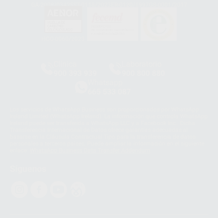
GA-2008/0342
SST-0118/2023
ER-0120/1997
GS-0001/2017
HCO-0060/2023
Clínica
Laboratorio
900 393 939
900 800 880
Whatsapp
665 533 087
Los servicios de WhatsApp Business son proporcionados por WhatsApp
Ireland Limited (WhatsApp Ireland). La información que controla WhatsApp
Ireland puede ser transferida a WhatsApp LLC y a Facebook Inc.. Dicha
Transferencia Internacional de Datos ofrece garantías adecuadas al
basarse en la Cláusula Contractual Tipo para la transferencia de datos
personales a terceros países. Puede ampliar la información en el siguiente
enlace:
WhatsApp Business Data Transfer Addendum
.
Síguenos