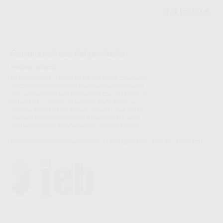
2.415,00 €
Características del producto
Proclinic informa:
MESA KAPPA UN PUESTO DE TRABAJO mesa que
dispone de serie de toma para aspiración, llave de
gas, soplador retráctil, hueco para montar sistema
retráctil de micromotor, bandeja porta trabajos
con dos tomas de corriente, módulo lateral de tres
cajones. Encimera estándar de sándwich blanco
canteada en pvc. Incluye una astillera de trabajo.
Medidas: 90 + 23 (altura en cm) x 116 (largo en cm) x 65 (fondo en cm).