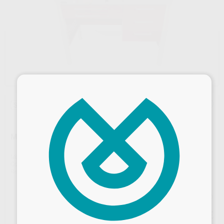
×
Sin descuentos adicionales
MESA KAPPA UN PUESTO, TRES CAJONES
Marca
JEB
Contenido
1 unidad
Ref. Proclinic
H70050
Ref. fabricante
MEKA1P3C
Precio web
2.415
,00
€
Desbloquea todas tus ventajas