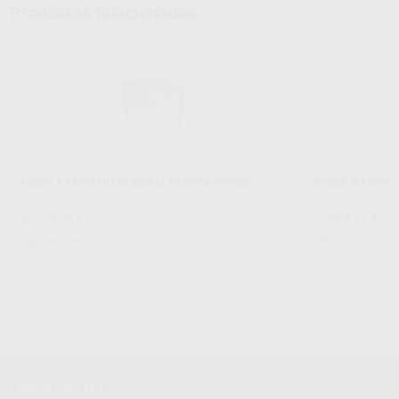
Productos relacionados
MESA KAPPA UN PUESTO, DOS CAJONES
MESA KAPPA 
JEB
|
Ref. H70017
JEB
|
Ref. H7001
2.275
2.583
,00
€
,64
€
Sin descuentos adicionales
Sin descuentos 
SOLICITAR OFERTA
Newsletter