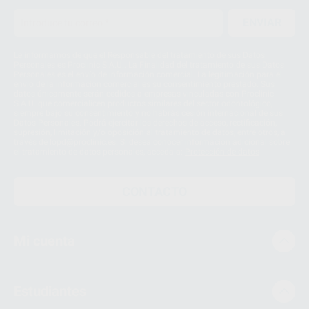
ENVIAR
Le informamos de que el Responsable del tratamiento de sus Datos
Personales es Proclinic S.A.U.. La Finalidad del tratamiento de sus Datos
Personales es el envío de información comercial. La legitimación para el
envío de la información comercial es su consentimiento prestado. Sus
datos únicamente serán cedidos a empresas vinculadas con Proclinic
S.A.U. que comercialicen productos similares del sector odontológico,
siempre bajo su consentimiento y no habrás cesión internacional de sus
Datos Personales. Podrá ejercitar los derechos de acceso, rectificación,
supresión, limitación y/o oposición al tratamiento de datos, entre otros, a
través de lopd@proclinic.es. Si desea conocer información adicional sobre
el tratamiento de datos personales, acceda a:
Protección de datos
CONTACTO
Mi cuenta
Estudiantes