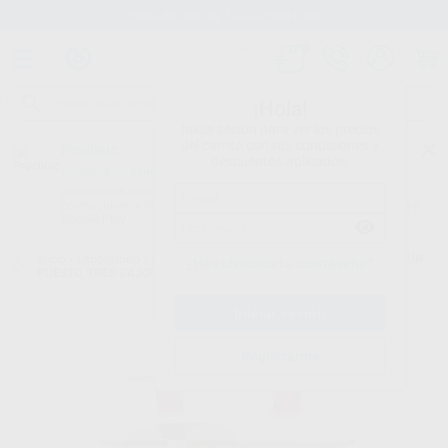
Stock de más de 15.000 productos
¡Hola!
Inicia sesión para ver los precios
del carrito con tus condiciones y
Proclinic
descuentos aplicados.
¿Todavía no tienes nuestra App?
¡Descárgala para ser siempre el primero en conocer nuestras
promociones y descuentos! Disponible en Google Play o App Store.
Google Play
Inicio
/
Laboratorio
/
Mobiliario
/
Puestos de trabajo
/
MESA KAPPA UN
¿Has olvidado tu contraseña?
PUESTO, TRES CAJONES
Registrarme