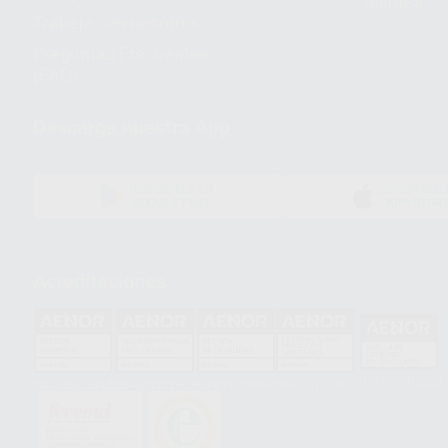
dientes
Trabaja con nosotros
Preguntas Frecuentes
(FAQ)
Descarga nuestra App
DISPONIBLE EN
DISPONIBLE 
GOOGLE PLAY
APP STOR
Acreditaciones
HCO-0060/2023
GA-2008/0342
SST-0118/2023
ER-0120/1997
GS-0001/2017