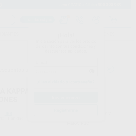
900 393 939
Envíos gratuitos desde 110€
Llama GRATIS a Clínica
Carrito mágico
UDIANTES
FOLLETOS
FORMACIONES
¡Hola!
Inicia sesión para ver los precios
del carrito con tus condiciones y
descuentos aplicados.
escuentos adicionales
¿Has olvidado tu contraseña?
A KAPPA UN PUESTO, DOS
ONES
Registrarme
JEB
Ref. Proclinic
H70017
do
1 unidad
Ref. fabricante
MEKA1P2C