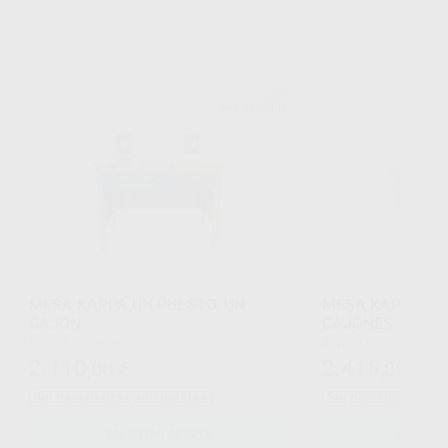
JEB
Ref. H70002
MESA KAPPA UN PUESTO, UN
MESA KAPPA UN 
CAJON
CAJONES
Envase 1 unidad
Envase 1 unidad
2.110
2.415
,00
€
,00
€
Sin descuentos adicionales
Sin descuentos adi
SOLICITAR OFERTA
SOLICIT