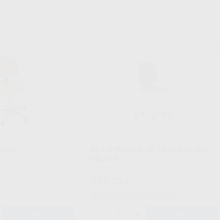
JEB
JEB
Ref. H17049
Ref. H92933
 JEB
SILLA PUESTO DE TRABAJO JEB
DELUXE
Envase 1 unidad
385
,25
€
426,36 €
Sin descuentos adicionales
-
+
AÑADIR
AÑADIR