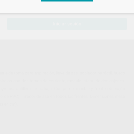
sesión
para disfrutar de todos tus
descuentos y condiciones esp
¡Iniciar sesión!
e toma para aspiración, llave de gas, soplador retráctil, hueco
rabajos con dos tomas de corriente, modulo lateral de dos cajones.
e una astillera de trabajo. Cuerpo del mueble y frentes de cajón
anto de PVC). Tirador de asa en todos los frentes. Dimensiones mesa
as en cm).