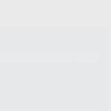
ENVIAR
ue el Responsable del tratamiento de sus Datos Personales es Proclinic
d del tratamiento de sus Datos Personales es el envío de información
imación para el envío de la información comercial es su consentimiento
s únicamente serán cedidos a empresas vinculadas con Proclinic S.A.U.
roductos similares del sector odontológico, siempre bajo su
 habrás cesión internacional de sus Datos Personales. Podrá ejercitar los
 rectificación, supresión, limitación y/o oposición al tratamiento de datos,
és de lopd@proclinic.es. Si desea conocer información adicional sobre el
os personales, acceda a:
Protección de datos