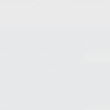
compra
Mi cuenta
Newsletter
prar
Registro
to del
Mis listas
Le informamos de q
Mis productos
S.A.U.. La Finalida
nes
comercial. La legit
Facturas
prestado. Sus dato
e pago
que comercialicen p
Compra rápida
consentimiento y no
derechos de acceso,
entre otros, a trav
tratamiento de dat
legales
pida
Estudiantes