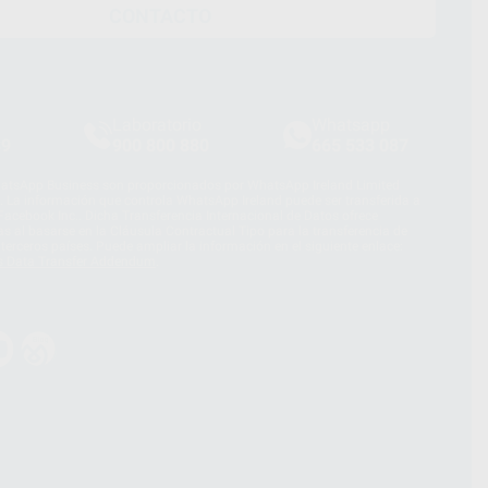
CONTACTO
Laboratorio
Whatsapp
39
900 800 880
665 533 087
hatsApp Business son proporcionados por WhatsApp Ireland Limited
. La información que controla WhatsApp Ireland puede ser transferida a
acebook Inc.. Dicha Transferencia Internacional de Datos ofrece
 al basarse en la Cláusula Contractual Tipo para la transferencia de
terceros países. Puede ampliar la información en el siguiente enlace:
s Data Transfer Addendum
.