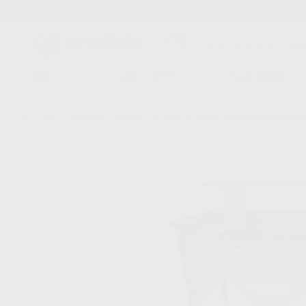
Entrega en 24h
15 días para cambiar de opinión
CLÍNICA
LABORATORIO
EQUIPAMIENTO
Inicio
/
Laboratorio
/
Mobiliario
/
Puestos de trabajo
/
MESA KAPPA UN PUES