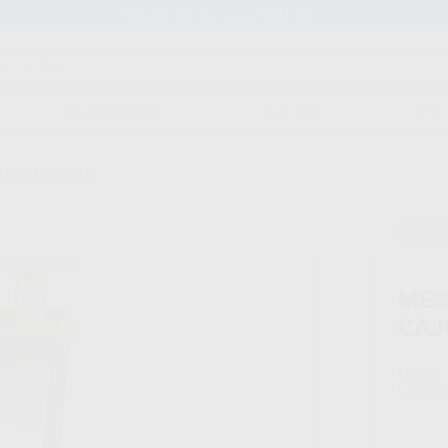
Stock de más de 15.000 productos
ORTODONCIA
CAD/CAM
EST
TO, DOS CAJONES
Sin d
MES
CAJ
Marca
Conteni