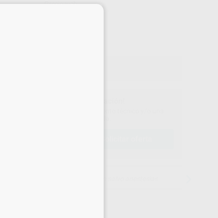
Precio web
×
2.275
,00
€
on IVA incluido 2.752,75 €
¡Solicita más información!
ontáctanos para recibir asesoramiento técnico y/o una
oferta personalizada.
solicitar oferta
lamar al
900 800 880
15 días para cambiar de opinión salvo anestesias