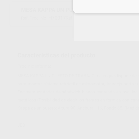
Inicia 
MESA KAPPA UN PUESTO, DOS CAJONES
H70017
MEKA1P2C
Ref. Proclinic
Ref. fabricante
Características del producto
Proclinic informa:
MESA KAPPA UN PUESTO DE TRABAJO mesa que dispone de serie d
para montar sistema retráctil de micromotor, bandeja porta t
Encimera estándar de sándwich blanco canteada en pvc. incluy
metálicos (Posibilidad de elegir los frentes en formica con c
Kappa de un puesto: Altura 90, Anchura 116, Fondo 65. (Medid
JEB