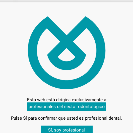
Precio c
C
L
Esta web está dirigida exclusivamente a
profesionales del sector odontológico
Entrega en 24h
Pulse Sí para confirmar que usted es profesional dental.
Desbloquea todas tus ventajas
Sí, soy profesional