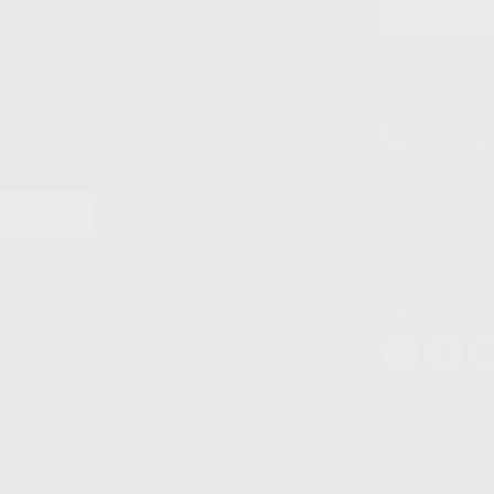
Odontobook
Material para
estudiantes
Clínica
900 393 9
Los servicios de W
(WhatsApp Ireland)
EN
WhatsApp LLC y a F
E
garantías adecuadas
datos personales a 
WhatsApp Busines
Síguenos