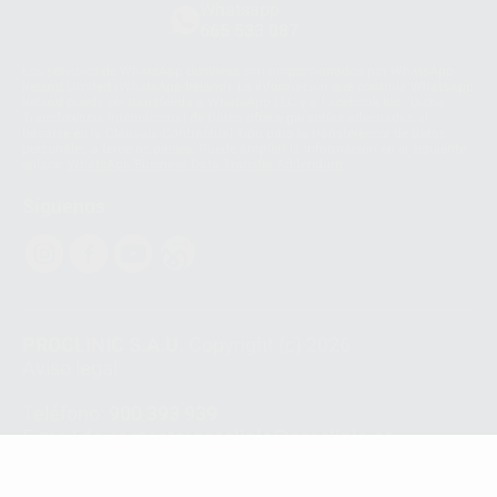
Whatsapp
665 533 087
Los servicios de WhatsApp Business son proporcionados por WhatsApp
Ireland Limited (WhatsApp Ireland). La información que controla WhatsApp
Ireland puede ser transferida a WhatsApp LLC y a Facebook Inc.. Dicha
Transferencia Internacional de Datos ofrece garantías adecuadas al
basarse en la Cláusula Contractual Tipo para la transferencia de datos
personales a terceros países. Puede ampliar la información en el siguiente
enlace:
WhatsApp Business Data Transfer Addendum
.
Síguenos
PROCLINIC S.A.U.
Copyright (c) 2026
Aviso legal
Teléfono:
900 393 939
E-mail de contacto:
proclinic@proclinic.es
Condiciones Generales de Contratación
y
Política