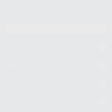
siempre bajo su consentimiento y no habrás cesión internacional de sus
Datos Personales. Podrá ejercitar los derechos de acceso, rectificación,
supresión, limitación y/o oposición al tratamiento de datos, entre otros, a
través de lopd@proclinic.es. Si desea conocer información adicional sobre
el tratamiento de datos personales, acceda a:
Protección de datos
CONTACTO
Mi cuenta
Estudiantes
Conócenos
Guía de compra