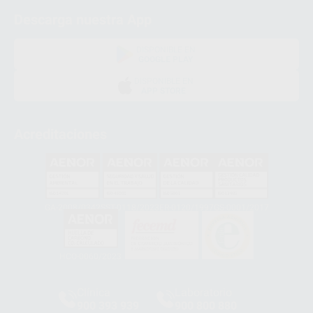
Descarga nuestra App
DISPONIBLE EN
GOOGLE PLAY
DISPONIBLE EN
APP STORE
Acreditaciones
GA-2008/0342
SST-0118/2023
ER-0120/1997
GS-0001/2017
HCO-0060/2023
Clínica
Laboratorio
900 393 939
900 800 880