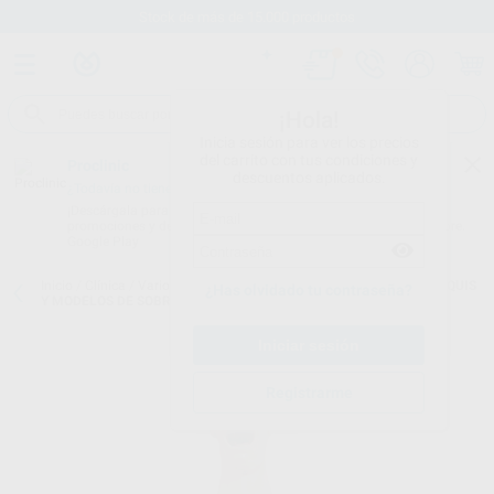
Stock de más de 15.000 productos
¡Hola!
Inicia sesión para ver los precios
del carrito con tus condiciones y
Proclinic
descuentos aplicados.
¿Todavía no tienes nuestra App?
¡Descárgala para ser siempre el primero en conocer nuestras
promociones y descuentos! Disponible en Google Play o App Store.
Google Play
Inicio
/
Clínica
/
Varios
/
Modelos demostración y formación
/
MANIQUIS
¿Has olvidado tu contraseña?
Y MODELOS DE SOBREMESA
Registrarme