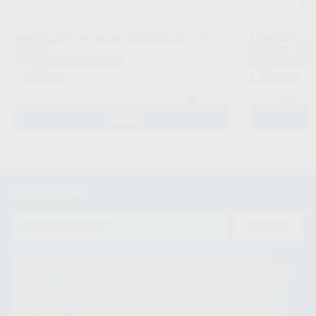
MANIQUIS Y MODELOS CON ENGANCHE A
MANIQUIS Y 
EQUIPO
LATERAL A M
DENTALSTORE
|
Ref. 93400
DENTALSTORE
|
1.177
1.251
,24
€
,72
€
-
+
-
AÑADIR
Newsletter
ENVIAR
Le informamos de que el Responsable del tratamiento de sus Datos
Personales es Proclinic S.A.U.. La Finalidad del tratamiento de sus Datos
Personales es el envío de información comercial. La legitimación para el
envío de la información comercial es su consentimiento prestado. Sus
datos únicamente serán cedidos a empresas vinculadas con Proclinic
S.A.U. que comercialicen productos similares del sector odontológico,