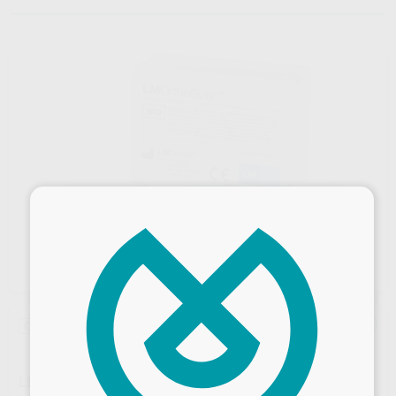
×
Oferta
LM ORTHOSIZER