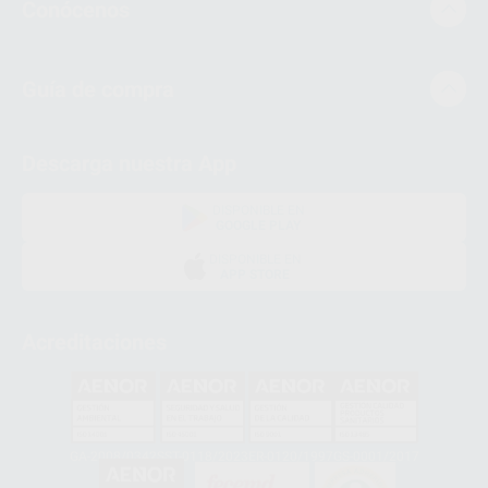
Conócenos
Guía de compra
Descarga nuestra App
DISPONIBLE EN
GOOGLE PLAY
DISPONIBLE EN
APP STORE
Acreditaciones
GA-2008/0342
SST-0118/2023
ER-0120/1997
GS-0001/2017