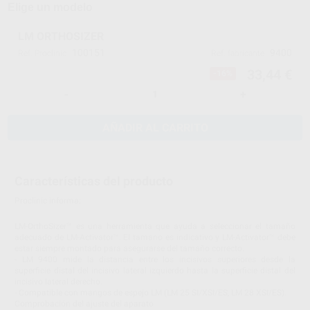
Elige un modelo
LM ORTHOSIZER
100151
9400
Ref. Proclinic
Ref. fabricante
33,44 €
-16%
-
+
AÑADIR AL CARRITO
Características del producto
Proclinic informa:
LM-OrthoSizer™ es una herramienta que ayuda a seleccionar el tamaño
adecuado de LM-Activator™. El tamano es indicativo y LM-Activator™ debe
estar siempre montado para asegurarse del tamaño correcto.
- LM 9400 mide la distancia entre los incisivos superiores desde la
superficie distal del incisivo lateral izquierdo hasta la superficie distal del
incisivo lateral derecho.
- Compatible con mangos de espejo LM (LM 25 SI/XSI/ES, LM 28 XSI/ES).
Comprobación del ajuste del aparato