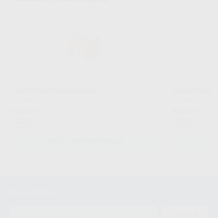
LM ACTIVATOR HIGH SHORT
LM ACTIVATO
LM
|
Ref. Grupo
LM
|
Ref. Grupo
66
66
,88
€
80,00 €
,88
€
80,00 
Oferta
Oferta
SELECCIONAR REFERENCIA
SE
Newsletter
ENVIAR