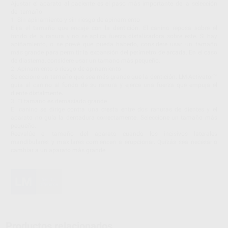
Ajustar el aparato al paciente es el paso más importante de la selección
del tamaño.
1. Sin apinamiento y sin riesgo de apinamiento
Elija el tamaño que encaje con la dentición. El canino reposa sobre el
fondo de la ranura y no se aplica fuerza distalizadora sobre este. Si hay
apiñamiento, o se prevé que pueda haberlo, considere usar un tamaño
más grande para permitir la expansión del perímetro de arcada. En el caso
de diastema, considere usar un tamano más pequeño.
2. Apinamiento o riesgo de apinamiento
Seleccione un tamaño que sea más grande que la dentición. LM-Activator™
guía al canino al fondo de su ranura y ejerce una fuerza que empuja el
diente distalmente.
3. El tamano es demasiado grande
El canino se dirige contra una cresta entre dos ranuras de dientes y el
aparato no guía la dentadura correctamente. Seleccione un tamaño más
pequeño.
Reevalúe el tamaño del aparato cuando los incisivos laterales
mandibulares y maxilares comiencen a erupcionar. Quizás sea necesario
cambiar a un aparato más grande.
Productos relacionados