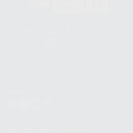
HCO-0060/2023
Clínica
Laboratorio
900 393 939
900 800 880
Whatsapp
665 533 087
Los servicios de WhatsApp Business son proporcionados por WhatsApp
Ireland Limited (WhatsApp Ireland). La información que controla WhatsApp
Ireland puede ser transferida a WhatsApp LLC y a Facebook Inc.. Dicha
Transferencia Internacional de Datos ofrece garantías adecuadas al
basarse en la Cláusula Contractual Tipo para la transferencia de datos
personales a terceros países. Puede ampliar la información en el siguiente
enlace:
WhatsApp Business Data Transfer Addendum
.
Síguenos
PROCLINIC S.A.U.
Copyright (c) 2026