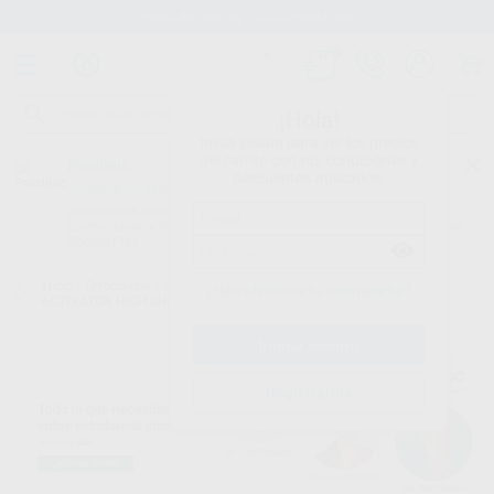
Stock de más de 15.000 productos
¡Hola!
Inicia sesión para ver los precios
del carrito con tus condiciones y
Proclinic
descuentos aplicados.
¿Todavía no tienes nuestra App?
¡Descárgala para ser siempre el primero en conocer nuestras
promociones y descuentos! Disponible en Google Play o App Store.
Google Play
Inicio
/
Ortodoncia
/
Aparatos funcionales
/
Lm aparatos
/
LM
¿Has olvidado tu contraseña?
ACTIVATOR HIGH SHORT
Registrarme