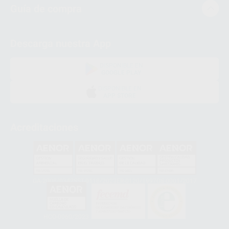
Guía de compra
Descarga nuestra App
DISPONIBLE EN
GOOGLE PLAY
DISPONIBLE EN
APP STORE
Acreditaciones
GA-2008/0342
SST-0118/2023
ER-0120/1997
GS-0001/2017
HCO-0060/2023