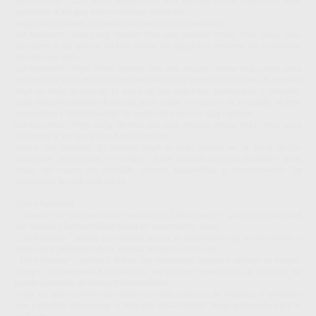
LM-Activator™ Low Short Modelo con una sección molar más corta para
pacientes a los que aún no les han salido los
segundos molares. Se suministra en una caja amarilla.
LM-Activator™ Low Long Modelo con una sección molar más larga para
pacientes a los que ya les han salido los segundos molares. Se suministra
en una caja azul.
LM-Activator™ High Short Modelo con una sección molar más corta para
pacientes a los que aún no les han salido los segundos molares. El modelo
High es más grueso en la zona de los segundos premolares y molares.
Esta específicamente diseñado para tratar los casos de mordida abierta
esquelética y dentoalveolar. Se suministra en una caja naranja.
LM-Activator™ High Long Modelo con una sección molar más larga para
pacientes a los que ya les han salido los
según dos molares. El modelo High es más grueso en la zona de los
segundos premolares y molares. Esta específicamente diseñado para
tratar los casos de mordida abierta esquelética y dentoalveolar. Se
suministra en una caja verde.
Como funciona
- Cuando los dientes están cambiando, LM-Activator™ guía con suavidad
los dientes y la mandíbula hacia un crecimiento sano.
- LM-Activator™ alinea los dientes, activa el crecimiento de la mandíbula y
expande el perímetro de la arcada en dentición mixta.
- LM-Activator™ corrige y alinea las relaciones sagital y vertical al mismo
tiempo, sin necesidad de hacerlo en etapas separadas. La oclusion se
puede controlar de forma tridimensional.
- Hay un gran número de combinaciones distintas de modelos y tamaños
que permiten seleccionar el aparato LM-Activator™ más adecuado para el