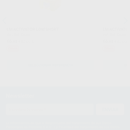
LM ACTIVATOR LOW SHORT
LM ACTIVATO
LM
|
Ref. Grupo
LM
|
Ref. Grupo
66
66
,88
€
80,00 €
,88
€
80,00 
Oferta
Oferta
SELECCIONAR REFERENCIA
SE
Newsletter
ENVIAR
Le informamos de que el Responsable del tratamiento de sus Datos
Personales es Proclinic S.A.U.. La Finalidad del tratamiento de sus Datos