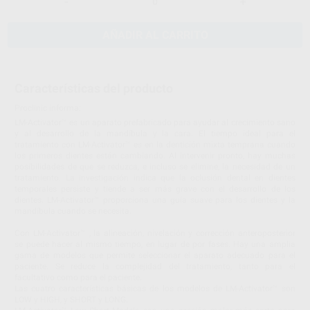
-
+
AÑADIR AL CARRITO
Características del producto
Proclinic informa:
LM-Activator™ es un aparato prefabricado para ayudar al crecimiento sano
y al desarrollo de la mandíbula y la cara. El tiempo ideal para el
tratamiento con LM-Activator™ es en la dentición mixta temprana cuando
los primeros dientes están cambiando. Al intervenir pronto, hay muchas
posibilidades de que se reduzca, e incluso se elimine, la necesidad de un
tratamiento. La investigación indica que la oclusión dental en dientes
temporales persiste y tiende a ser más grave con el desarrollo de los
dientes. LM-Activator™ proporciona una guía suave para los dientes y la
mandíbula cuando se necesita.
Con LM-Activator™ , la alineación, nivelación y corrección anteroposterior
se puede hacer al mismo tiempo, en lugar de por fases. Hay una amplia
gama de modelos que permite seleccionar el aparato adecuado para el
paciente. Se reduce la complejidad del tratamiento, tanto para el
facultativo como para el paciente.
Las cuatro características básicas de los modelos de LM-Activator™ son
LOW y HIGH, y SHORT y LONG.