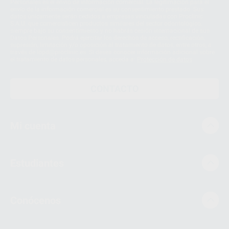
Personales es el envío de información comercial. La legitimación para el
envío de la información comercial es su consentimiento prestado. Sus
datos únicamente serán cedidos a empresas vinculadas con Proclinic
S.A.U. que comercialicen productos similares del sector odontológico,
siempre bajo su consentimiento y no habrás cesión internacional de sus
Datos Personales. Podrá ejercitar los derechos de acceso, rectificación,
supresión, limitación y/o oposición al tratamiento de datos, entre otros, a
través de lopd@proclinic.es. Si desea conocer información adicional sobre
el tratamiento de datos personales, acceda a:
Protección de datos
CONTACTO
Mi cuenta
Estudiantes
Conócenos