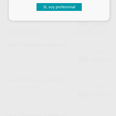
Sí, soy profesional
LM ACTIVATOR HIGH SHORT 25
100122
94025HS
Ref. Proclinic
Ref. fabricante
66,88 €
-16%
-
+
LM ACTIVATOR HIGH SHORT 30
100124
94030HS
Ref. Proclinic
Ref. fabricante
66,88 €
-16%
-
+
LM ACTIVATOR HIGH SHORT 35
100126
94035HS
Ref. Proclinic
Ref. fabricante
66,88 €
-16%
-
+
LM ACTIVATOR HIGH SHORT 40