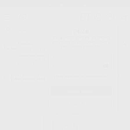
Stock de más de 15.000 productos
¡Hola!
Inicia sesión para ver los precios
del carrito con tus condiciones y
Proclinic
descuentos aplicados.
¿Todavía no tienes nuestra App?
¡Descárgala para ser siempre el primero en conocer nuestras
promociones y descuentos! Disponible en Google Play o App Store.
Google Play
Inicio
/
Equipamiento
/
Profilaxis
/
Puntas de ultrasonidos accesorios
/
¿Has olvidado tu contraseña?
LLAVE TORQUE PARA INSERTO DE PROFILAXIS D_TW-1L
Registrarme