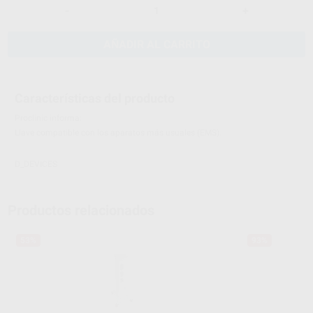
-
+
AÑADIR AL CARRITO
Características del producto
Proclinic informa:
Llave compatible con los aparatos más usuales (EMS).
D_DEVICES
Productos relacionados
53%
93%