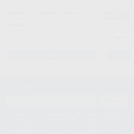
CARRO STATION PARA D-PROPHY FLOW
INSERT D-DEV
MANGOS TIPO
D_DEVICES
|
Ref. 78439
D_DEVICES
|
Ref.
688
,85
€
1.472,00 €
6
,90
€
104,00 €
Sin descuentos adicionales
Sin descuentos 
-
+
-
AÑADIR
Newsletter
ENVIAR
Le informamos de que el Responsable del tratamiento de sus Datos
Personales es Proclinic S.A.U.. La Finalidad del tratamiento de sus Datos
Personales es el envío de información comercial. La legitimación para el
envío de la información comercial es su consentimiento prestado. Sus
datos únicamente serán cedidos a empresas vinculadas con Proclinic