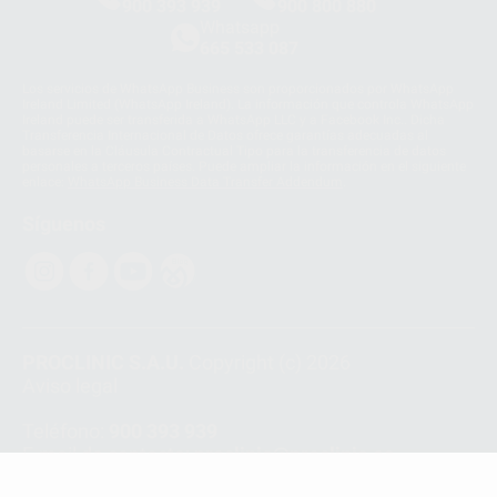
900 393 939
900 800 880
Whatsapp
665 533 087
Los servicios de WhatsApp Business son proporcionados por WhatsApp
Ireland Limited (WhatsApp Ireland). La información que controla WhatsApp
Ireland puede ser transferida a WhatsApp LLC y a Facebook Inc.. Dicha
Transferencia Internacional de Datos ofrece garantías adecuadas al
basarse en la Cláusula Contractual Tipo para la transferencia de datos
personales a terceros países. Puede ampliar la información en el siguiente
enlace:
WhatsApp Business Data Transfer Addendum
.
Síguenos
PROCLINIC S.A.U.
Copyright (c) 2026
Aviso legal
Teléfono:
900 393 939
E-mail de contacto:
proclinic@proclinic.es