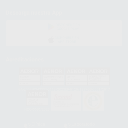
Descarga nuestra App
DISPONIBLE EN
GOOGLE PLAY
DISPONIBLE EN
APP STORE
Acreditaciones
GA-2008/0342
SST-0118/2023
ER-0120/1997
GS-0001/2017
HCO-0060/2023
Clínica
Laboratorio