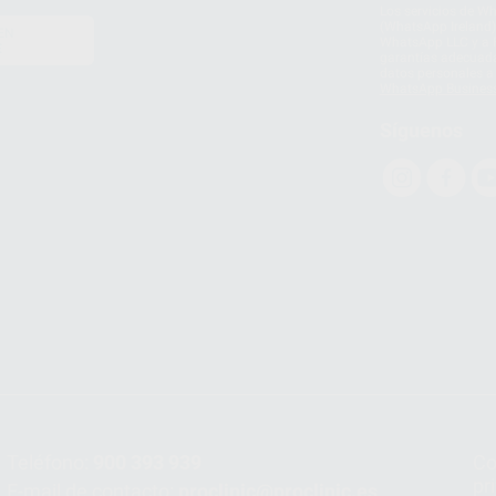
Los servicios de W
(WhatsApp Ireland)
EN
WhatsApp LLC y a F
E
garantías adecuadas
datos personales a 
WhatsApp Busines
Síguenos
Teléfono:
900 393 939
Co
pr
E-mail de contacto:
proclinic@proclinic.es