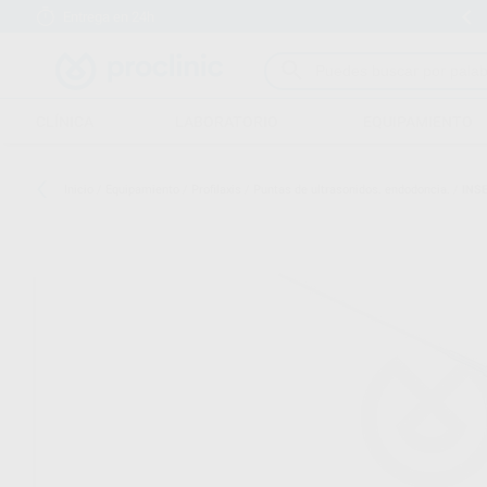
Entrega en 24h
15 días para cambiar de opinión
CLÍNICA
LABORATORIO
EQUIPAMIENTO
Inicio
/
Equipamiento
/
Profilaxis
/
Puntas de ultrasonidos. endodoncia.
/
INS