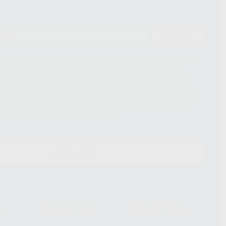
ENVIAR
ue el Responsable del tratamiento de sus Datos Personales es Proclinic
d del tratamiento de sus Datos Personales es el envío de información
imación para el envío de la información comercial es su consentimiento
s únicamente serán cedidos a empresas vinculadas con Proclinic S.A.U.
roductos similares del sector odontológico, siempre bajo su
 habrás cesión internacional de sus Datos Personales. Podrá ejercitar los
 rectificación, supresión, limitación y/o oposición al tratamiento de datos,
és de lopd@proclinic.es. Si desea conocer información adicional sobre el
os personales, acceda a:
Protección de datos
CONTACTO
Laboratorio
Whatsapp
39
900 800 880
665 533 087