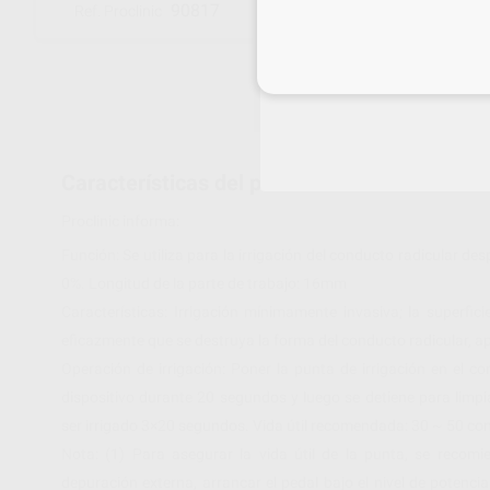
90817
Ref. Proclinic
Inicia 
Características del producto
Proclinic informa:
Función: Se utiliza para la irrigación del conducto radicular 
0%. Longitud de la parte de trabajo: 16mm
Características: Irrigación mínimamente invasiva; la superfic
eficazmente que se destruya la forma del conducto radicular, 
Operación de irrigación: Poner la punta de irrigación en el con
dispositivo durante 20 segundos y luego se detiene para limpi
ser irrigado 3×20 segundos. Vida útil recomendada: 30 ~ 50 co
Nota: (1) Para asegurar la vida útil de la punta, se recomi
depuración externa, arrancar el pedal bajo el nivel de potenci