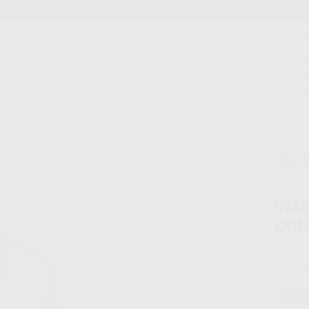
Stock de más de 15.000 productos
ORTODONCIA
CAD/CAM
EST
ERT D-DEVICES D_E62 COMPATIBLE MANGOS TIPO EMS
Sin d
INS
COM
Marca
Conteni
Oferta