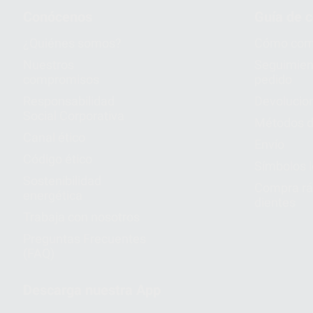
Conócenos
Guía de 
¿Quiénes somos?
Cómo com
Nuestros
Seguimien
compromisos
pedido
Responsabilidad
Devolucio
Social Corporativa
Métodos d
Canal ético
Envío
Código ético
Símbolos 
Sostenibilidad
Compra rá
energética
dientes
Trabaja con nosotros
Preguntas Frecuentes
(FAQ)
Descarga nuestra App