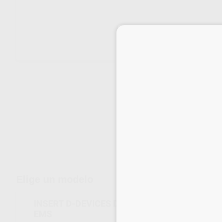
Envíos gratuitos desde 110€
Elige un modelo
INSERT D-DEVICES D_E62 COMPATIBLE MANG
EMS