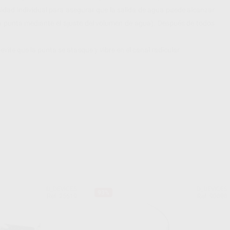
cesidad individual para asegurar que la salida de agua puede alcanzar
la punta mediante el ajuste del volumen de agua). Después de todos
 evite que la punta se atasque y vibre en el canal radicular.
D_DEVICES
D_DEVICES
93%
Ref. 25619
Ref. 90808