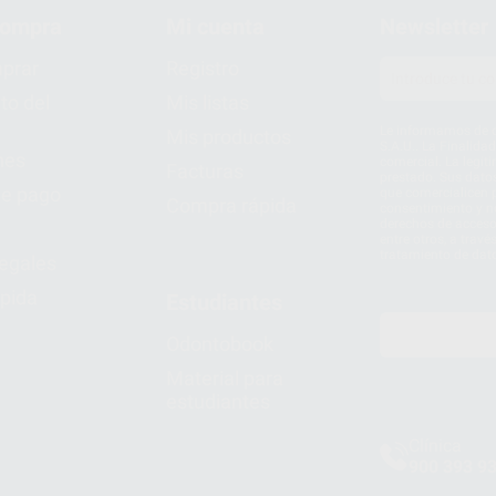
compra
Mi cuenta
Newsletter
prar
Registro
to del
Mis listas
Le informamos de q
Mis productos
S.A.U.. La Finalida
nes
comercial. La legit
Facturas
prestado. Sus dato
e pago
que comercialicen p
Compra rápida
consentimiento y no
derechos de acceso,
entre otros, a trav
tratamiento de dat
legales
pida
Estudiantes
Odontobook
Material para
estudiantes
Clínica
900 393 9