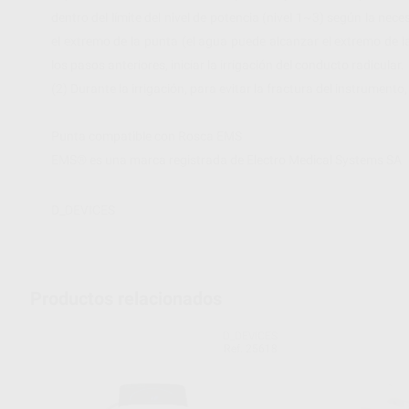
dentro del límite del nivel de potencia (nivel 1~3) según la ne
el extremo de la punta (el agua puede alcanzar el extremo de 
los pasos anteriores, iniciar la irrigación del conducto radicular.
(2) Durante la irrigación, para evitar la fractura del instrumento,
Punta compatible con Rosca EMS
EMS® es una marca registrada de Electro Medical Systems SA
D_DEVICES
Productos relacionados
D_DEVICES
Ref. 25618