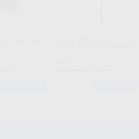
ASONIDOS CON LUZ
INSERT D-DEVICES D_G4
 U
COMPATIBLE MANGOS TIPO EMS
incipal Led U.
Envase Inserto.
idos:
6
,90
€
104,00 €
adicionales
Sin descuentos adicionales
-
+
AÑADIR
AÑADIR
r U.