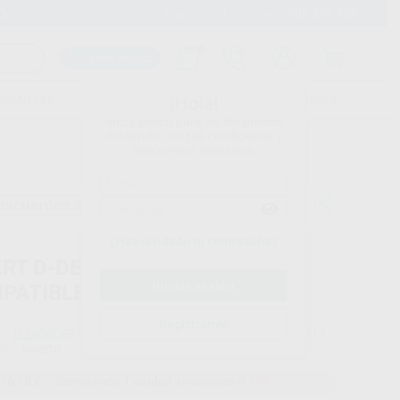
900 393 939
Envíos gratuitos desde 110€
Llama GRATIS a Clínica
Carrito mágico
UDIANTES
FOLLETOS
FORMACIONES
¡Hola!
Inicia sesión para ver los precios
del carrito con tus condiciones y
descuentos aplicados.
escuentos adicionales
¿Has olvidado tu contraseña?
ERT D-DEVICES D_E62
PATIBLE MANGOS TIPO EMS
Registrarme
D_DEVICES
Ref. Proclinic
90817
do
Inserto.
16,10 €
Comprando
1 unidad
te ahorras el
85%