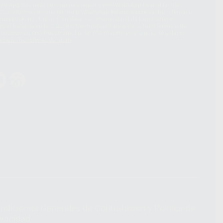
hatsApp Business son proporcionados por WhatsApp Ireland Limited
. La información que controla WhatsApp Ireland puede ser transferida a
acebook Inc.. Dicha Transferencia Internacional de Datos ofrece
 al basarse en la Cláusula Contractual Tipo para la transferencia de
terceros países. Puede ampliar la información en el siguiente enlace:
s Data Transfer Addendum
.
ndiciones Generales de Contratación
y
Política de
ivacidad