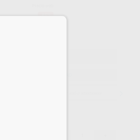
Precio web
-85%
¡Mejor oferta!
×
16
,10
€
,00 €
ecio con IVA incluido 19,48 €
ELEGIR CANTIDAD
15 días para cambiar de opinión salvo anestesias
16,10 €
-85%
-
+