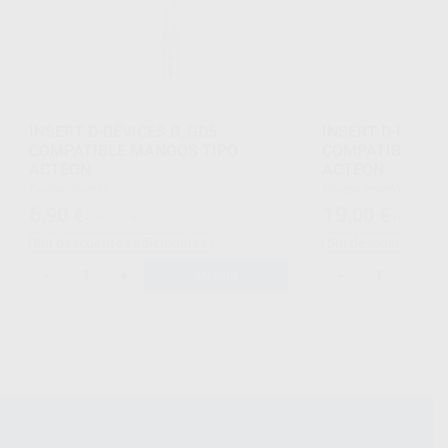
INSERT D-DEVICES D_GD5
INSERT D-DEVIC
COMPATIBLE MANGOS TIPO
COMPATIBLE MA
ACTEON
ACTEON
Envase Inserto.
Envase Inserto.
6
19
,90
€
,00
€
104,00 €
104,00 €
Sin descuentos adicionales
Sin descuentos adi
-
+
-
+
AÑADIR