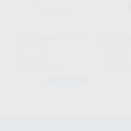
SCALER ULTRASONIDOS CON LUZ
SCALER ULTR
LED D_SCALER S
LED D_SCALER
Envase Unidad principal Led S.
Envase Unidad pr
7 puntas de ultrasonidos:
7 puntas de ultrason
1.364
1.364
,00
€
,00
€
-1 Inserto GD5
-2 Insertos G4
-1 Inserto GD12
-1 Inserto P1
Sin descuentos adicionales
Sin descuentos 
-1 Inserto PD4
-1 Inserto P3
-1 Inserto PD7
-1 Inserto P8
-1 Inserto PD12
-2 Insertos E62
-2 Insertos ED60
Llave Torque.
-
+
-
+
AÑADIR
Llave Torque.
Llave Endo.
Llave Endo.
Pieza de mano Scale
Pieza de mano Scaler S.