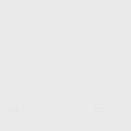
D_DEVICES
93%
82%
Ref. 90809