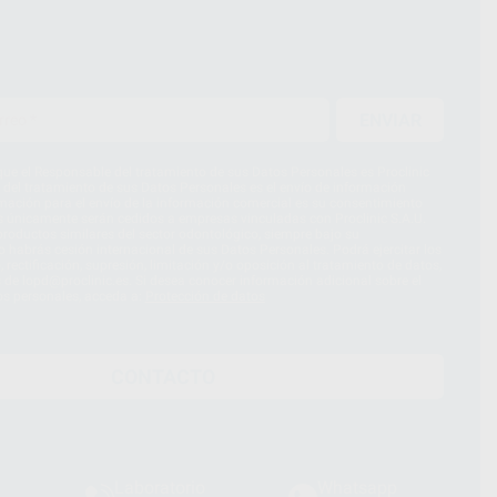
ENVIAR
ue el Responsable del tratamiento de sus Datos Personales es Proclinic
d del tratamiento de sus Datos Personales es el envío de información
imación para el envío de la información comercial es su consentimiento
s únicamente serán cedidos a empresas vinculadas con Proclinic S.A.U.
roductos similares del sector odontológico, siempre bajo su
 habrás cesión internacional de sus Datos Personales. Podrá ejercitar los
 rectificación, supresión, limitación y/o oposición al tratamiento de datos,
és de lopd@proclinic.es. Si desea conocer información adicional sobre el
os personales, acceda a:
Protección de datos
CONTACTO
Laboratorio
Whatsapp