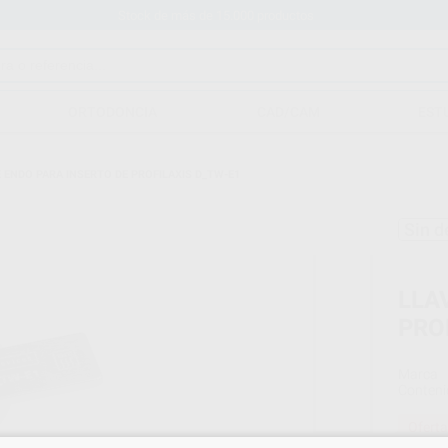
Stock de más de 15.000 productos
ORTODONCIA
CAD/CAM
EST
 ENDO PARA INSERTO DE PROFILAXIS D_TW-E1
Sin d
LLA
PRO
Marca
Conteni
Oferta