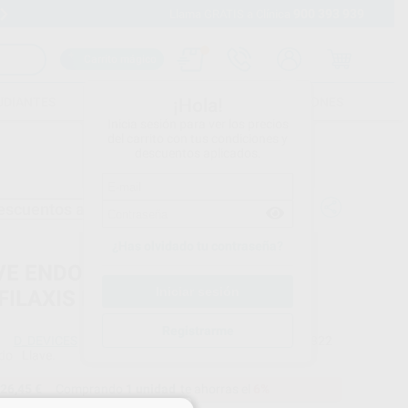
900 393 939
Envíos gratuitos desde 110€
Llama GRATIS a Clínica
Carrito mágico
UDIANTES
FOLLETOS
FORMACIONES
¡Hola!
Inicia sesión para ver los precios
del carrito con tus condiciones y
descuentos aplicados.
escuentos adicionales
¿Has olvidado tu contraseña?
VE ENDO PARA INSERTO DE
FILAXIS D_TW-E1
Registrarme
D_DEVICES
Ref. Proclinic
90822
do
Llave.
26,45 €
Comprando
1 unidad
te ahorras el
6%