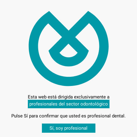
28,
Preci
Entrega en 24h
Esta web está dirigida exclusivamente a
profesionales del sector odontológico
Pulse Sí para confirmar que usted es profesional dental.
_TW-E1
Desbloquea todas tus ventajas
Sí, soy profesional