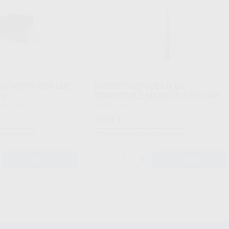
ASONIDOS CON LUZ
INSERT D-DEVICES D_G4
 U
COMPATIBLE MANGOS TIPO EMS
incipal Led U.
Envase Inserto.
idos:
6
,90
€
104,00 €
adicionales
Sin descuentos adicionales
-
+
AÑADIR
AÑADIR
r U.