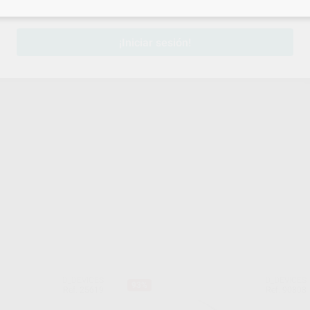
sesión
para disfrutar de todos tus
descuentos y condiciones esp
¡Iniciar sesión!
D_DEVICES
D_DEVICES
93%
Ref. 25619
Ref. 90808