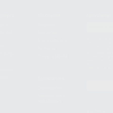
compra
Mi cuenta
Newsletter
prar
Registro
to del
Mis listas
Le informamos de q
Mis productos
S.A.U.. La Finalida
nes
comercial. La legit
Facturas
prestado. Sus dato
e pago
que comercialicen p
Compra rápida
consentimiento y no
derechos de acceso,
entre otros, a trav
tratamiento de dat
legales
pida
Estudiantes
Odontobook
Material para
estudiantes
Clínica