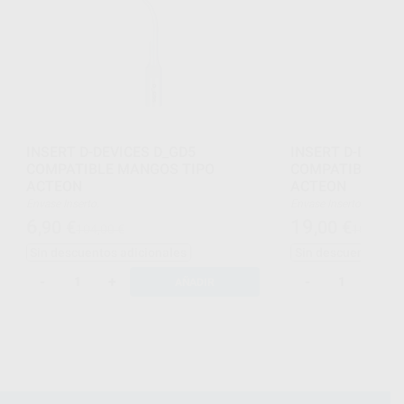
INSERT D-DEVICES D_GD5
INSERT D-DEVIC
COMPATIBLE MANGOS TIPO
COMPATIBLE MA
ACTEON
ACTEON
Envase Inserto.
Envase Inserto.
6
19
,90
€
,00
€
104,00 €
104,00 €
Sin descuentos adicionales
Sin descuentos adi
-
+
-
+
AÑADIR