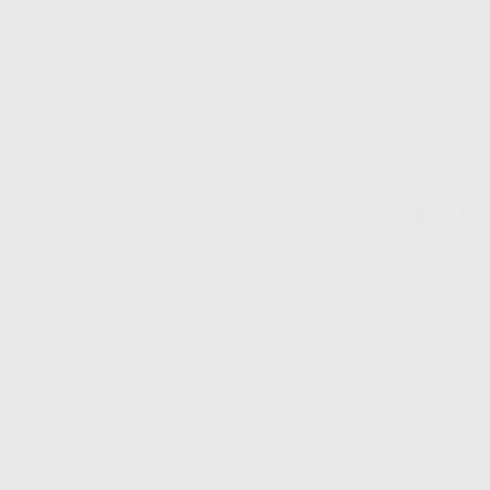
900 393 9
Los servicios de W
(WhatsApp Ireland)
EN
WhatsApp LLC y a F
E
garantías adecuadas
datos personales a 
WhatsApp Busines
Síguenos