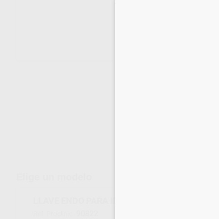
Envíos gratuitos desde 110€
Elige un modelo
LLAVE ENDO PARA INSERTO DE PROFILAXIS D
90822
Ref. Proclinic