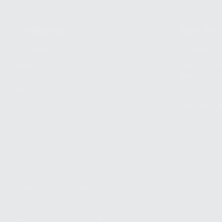
Conócenos
Guía de 
¿Quiénes somos?
Cómo com
Nuestros
Seguimien
compromisos
pedido
Responsabilidad
Devolucio
Social Corporativa
Métodos d
Canal ético
Envío
Código ético
Símbolos 
Sostenibilidad
Compra rá
energética
dientes
Trabaja con nosotros
Preguntas Frecuentes
(FAQ)