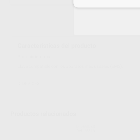
Inicia 
Características del producto
Proclinic informa:
Llave compatible con los aparatos más usuales (EMS).
D_DEVICES
Productos relacionados
D_DEVICES
Ref. 25618