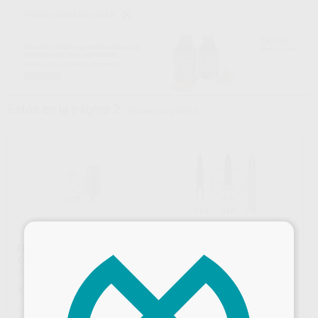
FRESAS DIAMANTADAS
Estás en la página 2
Volver a la página 1
×
FRESA DIAMANTE GRANO
RESA DIAMANTE TORPEDO
XGRUESO 5405.115.PM
PM 862
BUSCH
|
Ref. H17110
KOMET
|
Ref. Grupo
51
Desde
,23
€
46
,81
€
51,73 €
-
+
Oferta