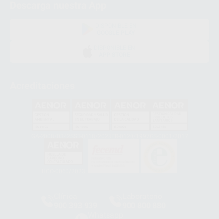
Descarga nuestra App
DISPONIBLE EN
GOOGLE PLAY
DISPONIBLE EN
APP STORE
Acreditaciones
GA-2008/0342
SST-0118/2023
ER-0120/1997
GS-0001/2017
HCO-0060/2023
Clínica
Laboratorio
900 393 939
900 800 880
Whatsapp