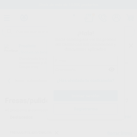
Stock de más de 15.000 productos
¡Hola!
Inicia sesión para ver los precios
del carrito con tus condiciones y
Proclinic
descuentos aplicados.
¿Todavía no tienes nuestra App?
¡Descárgala para ser siempre el primero en conocer nuestras
promociones y descuentos! Disponible en Google Play o App Store.
Google Play
¿Has olvidado tu contraseña?
Inicio
/
Laboratorio
/
Fresas/pulido/discos
/
Fresas diamantadas
Fresas/pulido/discos -
Fresas diamantadas - 2
Registrarme
40
productos encontrados
Filtrar
FRESAS/PULIDO/DISCOS
Borrar filtros