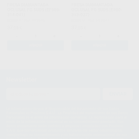
FRESA DIAMANTADA
FRESA DIAMANTADA
OCLUSAL FG 5UDS (EF986-
OCLUSAL FG 5UDS (E980-
314-041)
313-027)
EDENTA
|
Ref. H15946
EDENTA
|
Ref. H15947
37
37
,05
€
,05
€
-
+
-
+
AÑADIR
AÑADIR
1
2
Newsletter
ENVIAR
Le informamos de que el Responsable del tratamiento de sus Datos
Personales es Proclinic S.A.U.. La Finalidad del tratamiento de sus Datos
Personales es el envío de información comercial. La legitimación para el
envío de la información comercial es su consentimiento prestado. Sus
datos únicamente serán cedidos a empresas vinculadas con Proclinic
S.A.U. que comercialicen productos similares del sector odontológico,
siempre bajo su consentimiento y no habrás cesión internacional de sus
Datos Personales. Podrá ejercitar los derechos de acceso, rectificación,