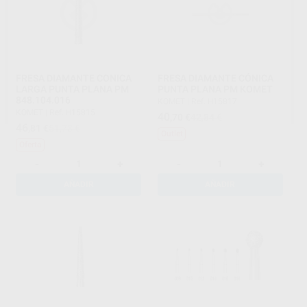
FRESA DIAMANTE CONICA
FRESA DIAMANTE CÓNICA
LARGA PUNTA PLANA PM
PUNTA PLANA PM KOMET
848.104.016
KOMET
|
Ref. H15817
KOMET
|
Ref. H15815
40
,70
€
42,84 €
46
,81
€
51,73 €
Outlet
Oferta
-
+
-
+
AÑADIR
AÑADIR