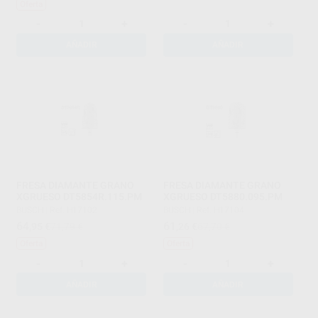
Oferta
-
+
-
+
AÑADIR
AÑADIR
FRESA DIAMANTE GRANO
FRESA DIAMANTE GRANO
XGRUESO DT5854R.115.PM
XGRUESO DT5880.095.PM
BUSCH
|
Ref. H17102
BUSCH
|
Ref. H17104
64
61
,95
€
71,79 €
,26
€
67,70 €
Oferta
Oferta
-
+
-
+
AÑADIR
AÑADIR