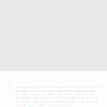
665 533 087
Los servicios de WhatsApp Business son proporcionados por WhatsApp
Ireland Limited (WhatsApp Ireland). La información que controla WhatsApp
Ireland puede ser transferida a WhatsApp LLC y a Facebook Inc.. Dicha
Transferencia Internacional de Datos ofrece garantías adecuadas al
basarse en la Cláusula Contractual Tipo para la transferencia de datos
personales a terceros países. Puede ampliar la información en el siguiente
enlace:
WhatsApp Business Data Transfer Addendum
.
Síguenos
PROCLINIC S.A.U.
Copyright (c) 2026
Aviso legal
Teléfono:
900 393 939
En el sitio web de Proclinic utilizamos cookies propias y de terceros
E-mail de contacto:
proclinic@proclinic.es
para personalizar la web conforme a tus preferencias, analizar el
uso del sitio web y mostrarte publicidad relacionada con tus
preferencias sobre la base de un perfil elaborado a partir de tus
Condiciones Generales de Contratación
y
Política
hábitos de navegación (por ejemplo, páginas visitadas). Puedes
de privacidad
consultar
aquí
nuestra Política de cookies.