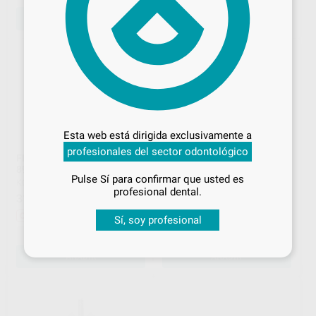
AÑADIR
SELECCIONAR REFERENCIA
Desbloquea todas tus ventajas
Inicia sesión
para disfrutar de todos
Esta web está dirigida exclusivamente a
tus
descuentos y condiciones
profesionales del sector odontológico
especiales
FRESA DIAMANTE PM
FRESA DIAMANTE GRANO
894.104.060
XGRUESO DT5880.115.PM
Pulse Sí para confirmar que usted es
KOMET
|
Ref. H15847
BUSCH
|
Ref. H17106
¡Iniciar sesión!
profesional dental.
31
72
,24
€
34,52 €
,52
€
80,16 €
Oferta
Oferta
Sí, soy profesional
-
+
-
+
AÑADIR
AÑADIR