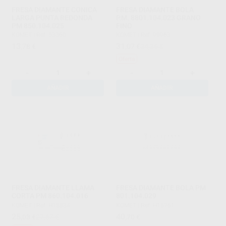
FRESA DIAMANTE CONICA
FRESA DIAMANTE BOLA
LARGA PUNTA REDONDA
P.M. 8801.104.023 GRANO
PM 850.104.025
FINO
KOMET
|
Ref. 53360
KOMET
|
Ref. 99963
13
31
,78
€
,07
€
34,35 €
Oferta
-
+
-
+
AÑADIR
AÑADIR
FRESA DIAMANTE LLAMA
FRESA DIAMANTE BOLA PM
CORTA PM 860.104.016
801.104.029
KOMET
|
Ref. H15834
KOMET
|
Ref. H15761
25
40
,03
€
27,67 €
,70
€