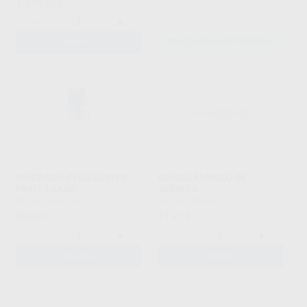
1.036
,60
€
-
+
AÑADIR
SELECCIONAR REFERENCIA
GC GRADIA PLUS LUSTRE
GRADIA ÉMBOLO DE
PAINT LIQUID
JERINGA
GC
|
Ref. H44276
GC
|
Ref. H44164
39
31
,00
€
,97
€
-
+
-
+
AÑADIR
AÑADIR