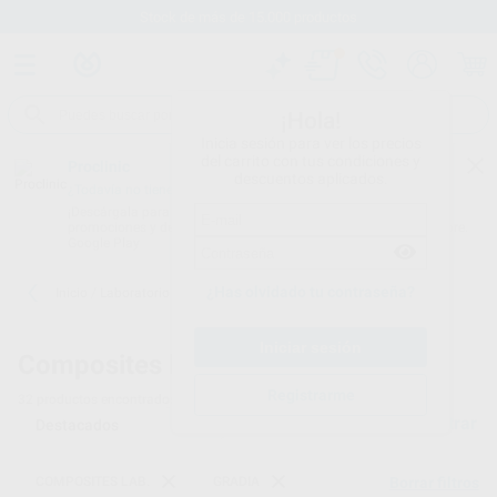
Stock de más de 15.000 productos
¡Hola!
Inicia sesión para ver los precios
del carrito con tus condiciones y
Proclinic
descuentos aplicados.
¿Todavía no tienes nuestra App?
¡Descárgala para ser siempre el primero en conocer nuestras
promociones y descuentos! Disponible en Google Play o App Store.
Google Play
¿Has olvidado tu contraseña?
Inicio
/
Laboratorio
/
Composites lab.
/
Gradia
Composites lab. -
Gradia
Registrarme
32
productos encontrados
Filtrar
COMPOSITES LAB.
GRADIA
Borrar filtros