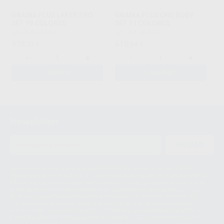
GRADIA PLUS LAYER PRO
GRADIA PLUS ONE BODY
SET 19 COLORES
SET 11 COLORES
GC
|
Ref. H44286
GC
|
Ref. H44289
938
610
,31
€
,54
€
-
+
-
+
AÑADIR
AÑADIR
1
2
Newsletter
ENVIAR
Le informamos de que el Responsable del tratamiento de sus Datos
Personales es Proclinic S.A.U.. La Finalidad del tratamiento de sus Datos
Personales es el envío de información comercial. La legitimación para el
envío de la información comercial es su consentimiento prestado. Sus
datos únicamente serán cedidos a empresas vinculadas con Proclinic
S.A.U. que comercialicen productos similares del sector odontológico,
siempre bajo su consentimiento y no habrás cesión internacional de sus
Datos Personales. Podrá ejercitar los derechos de acceso, rectificación,