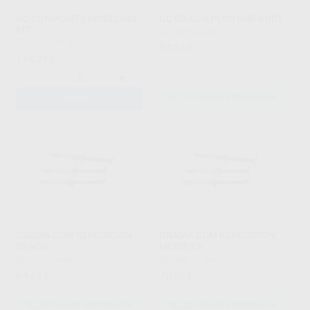
GC COMPOSITE MODELING
GC GRADIA PLUS ONE BODY
KIT
GC
|
Ref. Grupo
GC
|
Ref. H44163
54
,24
€
114
,28
€
-
+
AÑADIR
SELECCIONAR REFERENCIA
GRADIA GUM REPOSICIÓN
GRADIA GUM REPOSICIÓN
OPACO
MODIFIER
GC
|
Ref. Grupo
GC
|
Ref. Grupo
64
70
,65
€
,06
€
SELECCIONAR REFERENCIA
SELECCIONAR REFERENCIA