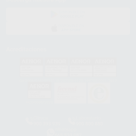
DISPONIBLE EN
GOOGLE PLAY
DISPONIBLE EN
APP STORE
Acreditaciones
GA-2008/0342
SST-0118/2023
ER-0120/1997
GS-0001/2017
HCO-0060/2023
Clínica
Laboratorio
900 393 939
900 800 880
Whatsapp
665 533 087