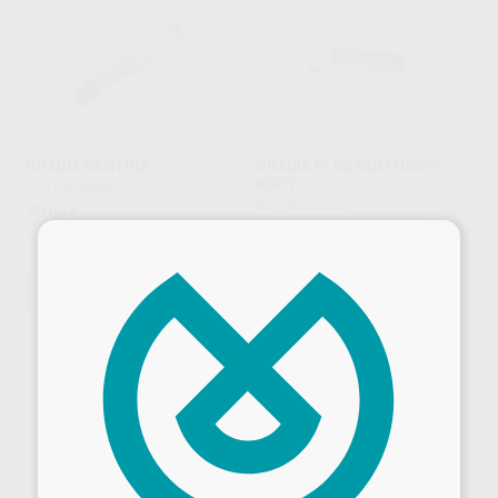
GRADIA DENTINA
GRADIA PLUS GUM HEAVY
BODY
GC
|
Ref. Grupo
GC
|
Ref. Grupo
79
,04
€
62
,41
€
71,40 €
×
Oferta
SELECCIONAR REFERENCIA
SELECCIONAR REFERENCIA