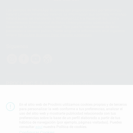
Los servicios de WhatsApp Business son proporcionados por WhatsApp
Ireland Limited (WhatsApp Ireland). La información que controla WhatsApp
Ireland puede ser transferida a WhatsApp LLC y a Facebook Inc.. Dicha
Transferencia Internacional de Datos ofrece garantías adecuadas al
basarse en la Cláusula Contractual Tipo para la transferencia de datos
personales a terceros países. Puede ampliar la información en el siguiente
enlace:
WhatsApp Business Data Transfer Addendum
.
Síguenos
PROCLINIC S.A.U.
Copyright (c) 2026
Aviso legal
Teléfono:
900 393 939
En el sitio web de Proclinic utilizamos cookies propias y de terceros
E-mail de contacto:
proclinic@proclinic.es
para personalizar la web conforme a tus preferencias, analizar el
uso del sitio web y mostrarte publicidad relacionada con tus
preferencias sobre la base de un perfil elaborado a partir de tus
Condiciones Generales de Contratación
y
Política
hábitos de navegación (por ejemplo, páginas visitadas). Puedes
de privacidad
consultar
aquí
nuestra Política de cookies.
Información Corporativa
Configurar Cookies