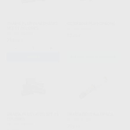
GRADIA PLUS GUM SHADES
GC GRADIA PLUS OPAQUE
SET 11 COLORES
GC
|
Ref. Grupo
GC
|
Ref. H44288
52
,20
€
714
,06
€
-
+
AÑADIR
SELECCIONAR REFERENCIA
GRADIA PLUS LAYER SET 19
GRADIA DENTINA OPACA
COLORES
GC
|
Ref. Grupo
GC
|
Ref. H44285
79
,04
€