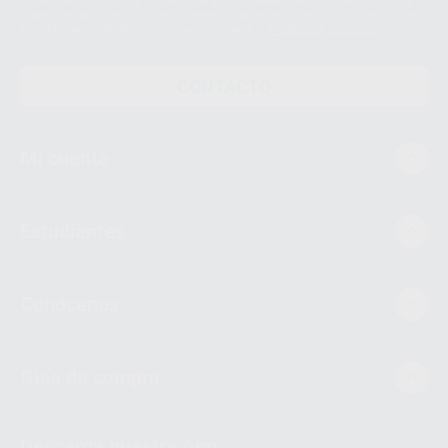
supresión, limitación y/o oposición al tratamiento de datos, entre otros, a
través de lopd@proclinic.es. Si desea conocer información adicional sobre
el tratamiento de datos personales, acceda a:
Protección de datos
CONTACTO
Mi cuenta
Estudiantes
Conócenos
Guía de compra
Descarga nuestra App