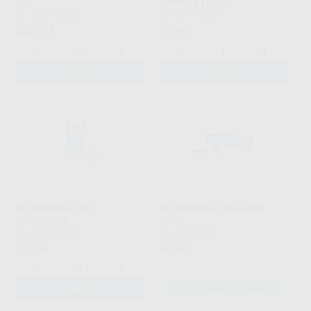
SET
BARRIER LIQUID
GC
|
Ref. H44290
GC
|
Ref. H44277
622
55
,00
€
,95
€
-
+
-
+
AÑADIR
AÑADIR
GC GRADIA PLUS
GC GRADIA PLUS LIGHT
SEPARATOR
BODY
GC
|
Ref. H44279
GC
|
Ref. Grupo
37
54
,19
€
,24
€
-
+
AÑADIR
SELECCIONAR REFERENCIA