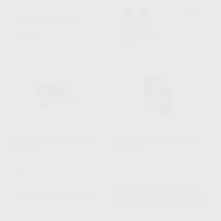
GRADIA GUM REPOSICIÓN
GC COMPOSITE MODELING
G21-G24
KIT REFILL
GC
|
Ref. Grupo
GC
|
Ref. H44161
78
50
,23
€
,25
€
-
+
SELECCIONAR REFERENCIA
AÑADIR