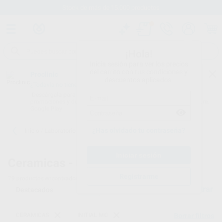
Stock de más de 15.000 productos
¡Hola!
Inicia sesión para ver los precios
del carrito con tus condiciones y
Proclinic
descuentos aplicados.
¿Todavía no tienes nuestra App?
¡Descárgala para ser siempre el primero en conocer nuestras
promociones y descuentos! Disponible en Google Play o App Store.
Google Play
¿Has olvidado tu contraseña?
Inicio
/
Laboratorio
/
Ceramicas
/
Initial mc
Ceramicas -
Initial mc
Registrarme
79
productos encontrados
Filtrar
CERAMICAS
INITIAL MC
Borrar filtros