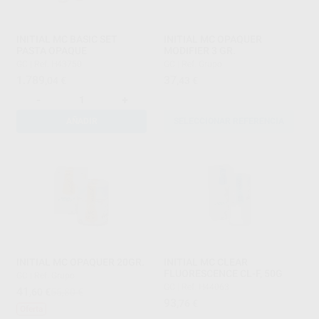
INITIAL MC BASIC SET
INITIAL MC OPAQUER
PASTA OPAQUE
MODIFIER 3 GR.
GC
|
Ref. H43750
GC
|
Ref. Grupo
1.789
37
,04
€
,43
€
-
+
AÑADIR
SELECCIONAR REFERENCIA
INITIAL MC OPAQUER 20GR.
INITIAL MC CLEAR
FLUORESCENCE CL-F, 50G
GC
|
Ref. Grupo
GC
|
Ref. H44063
41
,60
€
55,80 €
93
,76
€
Oferta