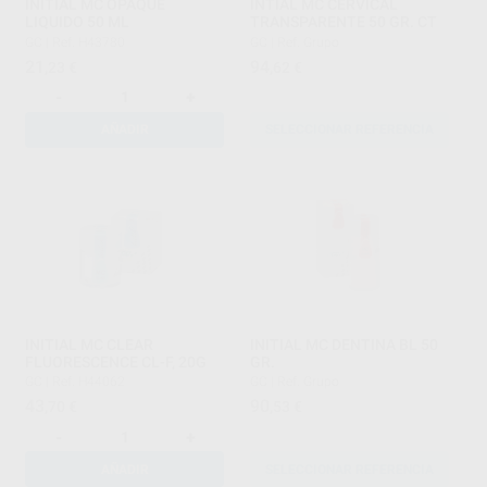
INITIAL MC OPAQUE
INTIAL MC CERVICAL
LIQUIDO 50 ML
TRANSPARENTE 50 GR. CT
GC
|
Ref. H43780
GC
|
Ref. Grupo
21
94
,23
€
,62
€
-
+
AÑADIR
SELECCIONAR REFERENCIA
INITIAL MC CLEAR
INITIAL MC DENTINA BL 50
FLUORESCENCE CL-F, 20G
GR.
GC
|
Ref. H44062
GC
|
Ref. Grupo
43
90
,70
€
,53
€
-
+
AÑADIR
SELECCIONAR REFERENCIA