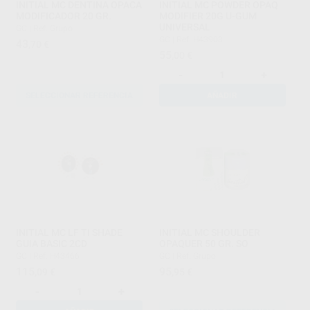
INITIAL MC DENTINA OPACA
INITIAL MC POWDER OPAQ
MODIFICADOR 20 GR.
MODIFIER 20G U-GUM
UNIVERSAL
GC
|
Ref. Grupo
GC
|
Ref. H43903
43
,70
€
55
,00
€
-
+
SELECCIONAR REFERENCIA
AÑADIR
INITIAL MC LF TI SHADE
INITIAL MC SHOULDER
GUIA BASIC 2CD
OPAQUER 50 GR. SO
GC
|
Ref. H43466
GC
|
Ref. Grupo
115
95
,09
€
,95
€
-
+