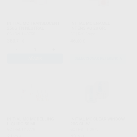
INITIAL MC TRANSLUCENT
INITIAL MC ENAMEL
250G TN NEUTRAL
INTENSIVO 20 GR.
GC
|
Ref. H43755
GC
|
Ref. Grupo
380
46
,71
€
,60
€
-
+
AÑADIR
SELECCIONAR REFERENCIA
INITIAL MC MODELLING
INITIAL MC CLEAR WINDOW
LIQUIDO 50 ML
20G CL-W
GC
|
Ref. H43779
GC
|
Ref. H43973
21
43
,23
€
,70
€