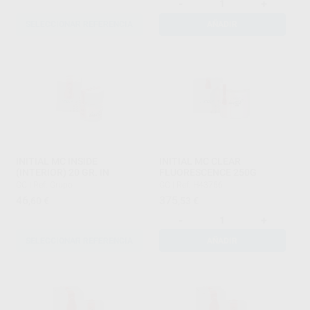
-
+
SELECCIONAR REFERENCIA
AÑADIR
INITIAL MC INSIDE
INITIAL MC CLEAR
(INTERIOR) 20 GR. IN
FLUORESCENCE 250G
GC
|
Ref. Grupo
GC
|
Ref. H43756
46
375
,60
€
,53
€
-
+
SELECCIONAR REFERENCIA
AÑADIR