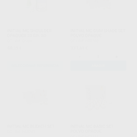
INITIAL MC SHOULDER
INITIAL MC GUM SHADE SET
OPAQUER 20 GR. SO
POLVO OPAQUE
GC
|
Ref. Grupo
GC
|
Ref. H43740
48
331
,35
€
,69
€
-
+
SELECCIONAR REFERENCIA
AÑADIR
INITIAL MC BLEACH SET
INITIAL MC BASIC SET
POLVO OPAQUE
GC
|
Ref. H43741
GC
|
Ref. H43744