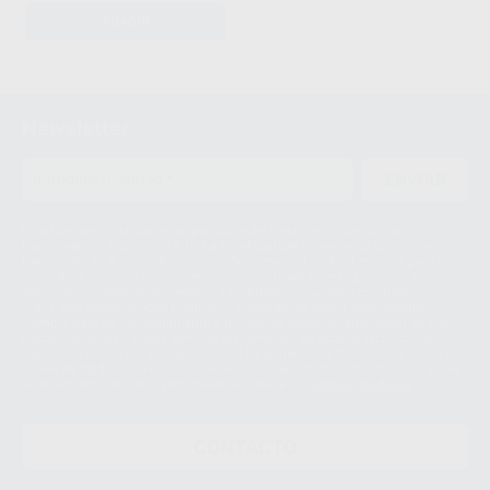
AÑADIR
1
2
Newsletter
3
ENVIAR
Le informamos de que el Responsable del tratamiento de sus Datos
Personales es Proclinic S.A.U.. La Finalidad del tratamiento de sus Datos
Personales es el envío de información comercial. La legitimación para el
envío de la información comercial es su consentimiento prestado. Sus
datos únicamente serán cedidos a empresas vinculadas con Proclinic
S.A.U. que comercialicen productos similares del sector odontológico,
siempre bajo su consentimiento y no habrás cesión internacional de sus
Datos Personales. Podrá ejercitar los derechos de acceso, rectificación,
supresión, limitación y/o oposición al tratamiento de datos, entre otros, a
través de lopd@proclinic.es. Si desea conocer información adicional sobre
el tratamiento de datos personales, acceda a:
Protección de datos
CONTACTO