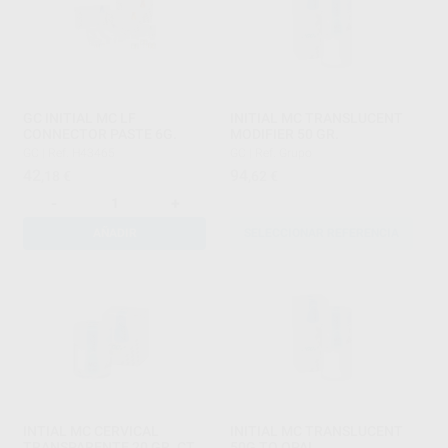
GC INITIAL MC LF
INITIAL MC TRANSLUCENT
CONNECTOR PASTE 6G.
MODIFIER 50 GR.
GC
|
Ref. H43465
GC
|
Ref. Grupo
42
94
,18
€
,62
€
-
+
AÑADIR
SELECCIONAR REFERENCIA
INTIAL MC CERVICAL
INITIAL MC TRANSLUCENT
TRANSPARENTE 20 GR. CT
50G TO OPAL