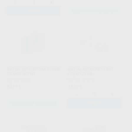
-
+
AÑADIR
SELECCIONAR REFERENCIA
INITIAL MC CHROMA SHADE
INITIAL MC MODELLING
TRANSLUCENT
LIQUID 25 ML
GC
|
Ref. Grupo
GC
|
Ref. H43782
43
14
,94
€
,72
€
-
+
SELECCIONAR REFERENCIA
AÑADIR