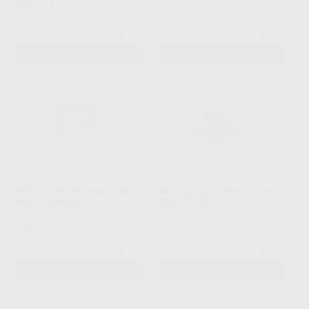
407
,17
€
1.977
,66
€
-
+
-
+
AÑADIR
AÑADIR
INITIAL MC ENTRANCE KIT
INITIAL MC TRANSLUCENT
PASTE OPAQUE
250G TO OPAL
GC
|
Ref. H43745
GC
|
Ref. H43754
186
380
,39
€
,71
€
-
+
-
+
AÑADIR
AÑADIR