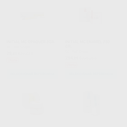
INITIAL MC OPAQUER 3GR.
INITIAL MC ENAMEL 250
GR.
GC
|
Ref. Grupo
GC
|
Ref. Grupo
29
,41
€
39,40 €
294
,89
€
395,30 €
Oferta
Oferta
SELECCIONAR REFERENCIA
SELECCIONAR REFERENCIA