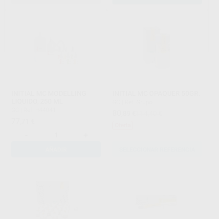
INITIAL MC MODELLING
INITIAL MC OPAQUER 50GR.
LIQUIDO, 250 ML
GC
|
Ref. Grupo
GC
|
Ref. H44041
80
,89
€
114,40 €
77
,71
€
Oferta
-
+
AÑADIR
SELECCIONAR REFERENCIA