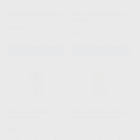
INITIAL MC ADVANCED SET
INITIAL MC TRANSLUCIENT
TN, 20G
GC
|
Ref. H43748
GC
|
Ref. H44065
1.088
,11
€
46
,60
€
-
+
-
+
AÑADIR
AÑADIR
INITIAL MC GINGIVAL
INITIAL MC PASTE OPAQUE
UNIVERSAL 20G
THINNER LIQUIDO 8ML
GC
|
Ref. H43927
GC
|
Ref. H44022
46
25
,60
€
,13
€
-
+
-
+