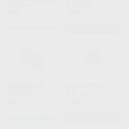
GC
|
Ref. Grupo
GC
|
Ref. H43831
46
94
,60
€
,62
€
-
+
SELECCIONAR REFERENCIA
AÑADIR
INITIAL MC ENAMEL
INITIAL MC GUÍA SHADE
OCLUSAL 20 GR.
GUM
GC
|
Ref. Grupo
GC
|
Ref. H99975
46
42
,60
€
,18
€
-
+
SELECCIONAR REFERENCIA
AÑADIR