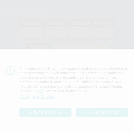
Acreditaciones
GA-2008/0342
SST-0118/2023
ER-0120/1997
GS-0001/2017
HCO-0060/2023
En el sitio web de Proclinic utilizamos cookies propias y de terceros
para personalizar la web conforme a tus preferencias, analizar el
uso del sitio web y mostrarte publicidad relacionada con tus
Clínica
Laboratorio
preferencias sobre la base de un perfil elaborado a partir de tus
900 393 939
900 800 880
hábitos de navegación (por ejemplo, páginas visitadas). Puedes
Whatsapp
consultar
aquí
nuestra Política de cookies.
665 533 087
Configurar Cookies
Los servicios de WhatsApp Business son proporcionados por WhatsApp
Ireland Limited (WhatsApp Ireland). La información que controla WhatsApp
ACEPTAR TODAS
DENEGAR TODAS
Ireland puede ser transferida a WhatsApp LLC y a Facebook Inc.. Dicha
Transferencia Internacional de Datos ofrece garantías adecuadas al
basarse en la Cláusula Contractual Tipo para la transferencia de datos
personales a terceros países. Puede ampliar la información en el siguiente
enlace:
WhatsApp Business Data Transfer Addendum
.