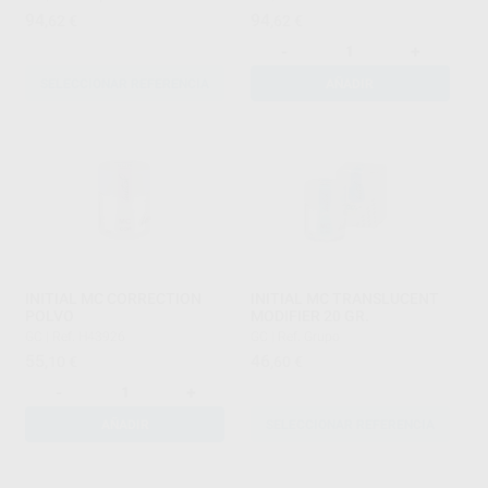
94
94
,62
€
,62
€
-
+
SELECCIONAR REFERENCIA
AÑADIR
INITIAL MC CORRECTION
INITIAL MC TRANSLUCENT
POLVO
MODIFIER 20 GR.
GC
|
Ref. H43926
GC
|
Ref. Grupo
55
46
,10
€
,60
€
-
+
AÑADIR
SELECCIONAR REFERENCIA