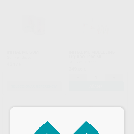
INITIAL MC GUM
INITIAL MC MODELLING
LIQUIDO 1000 ML
GC
|
Ref. Grupo
GC
|
Ref. H43777
45
,17
€
249
,66
€
-
+
SELECCIONAR REFERENCIA
AÑADIR
×