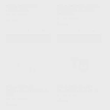
INITIAL MC OPAQUE
INITIAL MC PASTE OPAQUE
LIQUIDO 25 ML
MODIFIER 3G GO-U GUM
UNIVERSAL
GC
|
Ref. H43783
GC
|
Ref. H43993
14
,72
€
36
,43
€
-
+
-
+
AÑADIR
AÑADIR
INITIAL MC ZR-FS
INITIAL MC SHOULDER
MODELLING LIQUIDO PLUS
TRANSPARENTE 20 GR. ST
50ML
GC
|
Ref. Grupo
GC
|
Ref. H43752
48
,35
€
26
,69
€