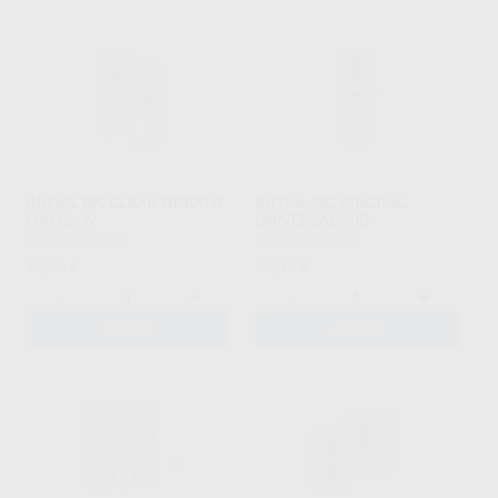
INITIAL MC CLEAR WINDOW
INITIAL MC GINGIVAL
50G CL-W
UNIVERSAL 50G
GC
|
Ref. H43825
GC
|
Ref. H43784
90
93
,96
€
,76
€
-
+
-
+
AÑADIR
AÑADIR