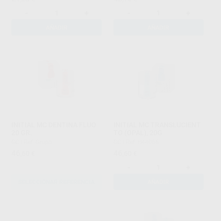
-
+
-
+
AÑADIR
AÑADIR
INITIAL MC DENTINA FLUO
INITIAL MC TRANSLUCIENT
20 GR.
TO (OPAL), 20G
GC
|
Ref. Grupo
GC
|
Ref. H44066
46
46
,60
€
,60
€
-
+
SELECCIONAR REFERENCIA
AÑADIR