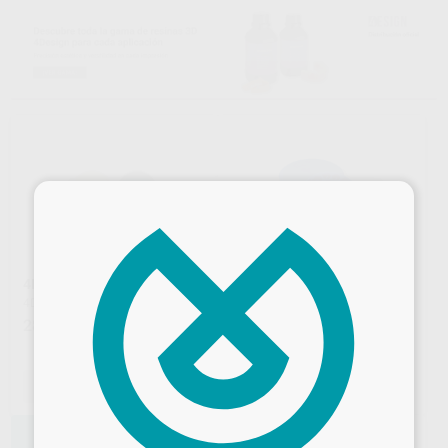
×
4DISKS WAX CERA
EASY DISCOS DE CERA AZUL
98,5MM
4DESIGN
|
Ref. Grupo
RENFERT
|
Ref. Grupo
28
,50
€
28
,73
€
SELECCIONAR REFERENCIA
SELECCIONAR REFERENCIA