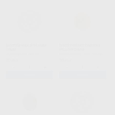
BIOSTAR WAX Ø 98,5MM
DISCO PROART CAD WAX
14MM
YELLOW 20MM
HINRICHS
|
Ref. H00102
IVOCLAR DIGITAL
|
Ref. HD0191
30
50
,86
€
,59
€
-
+
-
+
AÑADIR
AÑADIR