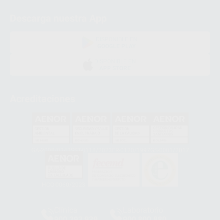
Descarga nuestra App
DISPONIBLE EN
GOOGLE PLAY
DISPONIBLE EN
APP STORE
Acreditaciones
GA-2008/0342
SST-0118/2023
ER-0120/1997
GS-0001/2017
HCO-0060/2023
Clínica
Laboratorio
900 393 939
900 800 880