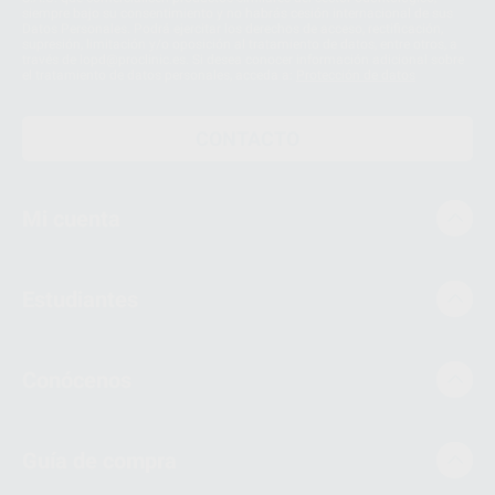
siempre bajo su consentimiento y no habrás cesión internacional de sus
Datos Personales. Podrá ejercitar los derechos de acceso, rectificación,
supresión, limitación y/o oposición al tratamiento de datos, entre otros, a
través de lopd@proclinic.es. Si desea conocer información adicional sobre
el tratamiento de datos personales, acceda a:
Protección de datos
CONTACTO
Mi cuenta
Estudiantes
Conócenos
Guía de compra