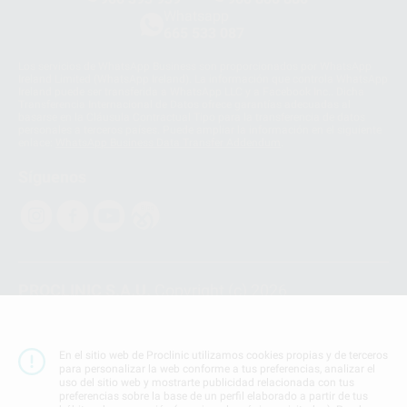
Whatsapp
665 533 087
Los servicios de WhatsApp Business son proporcionados por WhatsApp
Ireland Limited (WhatsApp Ireland). La información que controla WhatsApp
Ireland puede ser transferida a WhatsApp LLC y a Facebook Inc.. Dicha
Transferencia Internacional de Datos ofrece garantías adecuadas al
basarse en la Cláusula Contractual Tipo para la transferencia de datos
personales a terceros países. Puede ampliar la información en el siguiente
enlace:
WhatsApp Business Data Transfer Addendum
.
Síguenos
PROCLINIC S.A.U.
Copyright (c) 2026
Aviso legal
Teléfono:
900 393 939
En el sitio web de Proclinic utilizamos cookies propias y de terceros
E-mail de contacto:
proclinic@proclinic.es
para personalizar la web conforme a tus preferencias, analizar el
uso del sitio web y mostrarte publicidad relacionada con tus
preferencias sobre la base de un perfil elaborado a partir de tus
Condiciones Generales de Contratación
y
Política