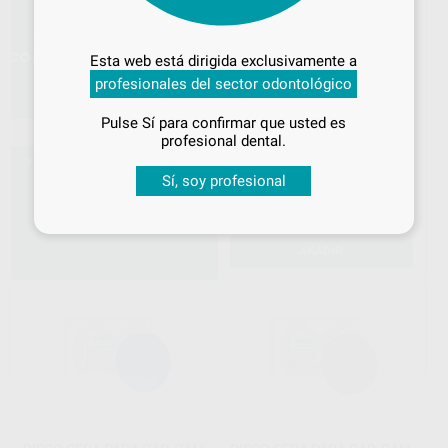
Desbloquea todas tus ventajas
Inicia sesión
para disfrutar de todos
Esta web está dirigida exclusivamente a
tus
descuentos y condiciones
profesionales del sector odontológico
especiales
Pulse Sí para confirmar que usted es
¡Iniciar sesión!
DISCO PROART CAD WAX
profesional dental.
YELLOW 16MM
IVOCLAR DIGITAL
|
Ref. HD0190
Sí, soy profesional
45
,41
€
-
+
AÑADIR