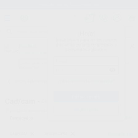
Stock de más de 15.000 productos
¡Hola!
Inicia sesión para ver los precios
del carrito con tus condiciones y
Proclinic
descuentos aplicados.
¿Todavía no tienes nuestra App?
¡Descárgala para ser siempre el primero en conocer nuestras
promociones y descuentos! Disponible en Google Play o App Store.
Google Play
¿Has olvidado tu contraseña?
Inicio
/
Laboratorio
/
Cad/cam
/
Discos cera
Cad/cam -
Discos dentales de cera
Registrarme
11
productos encontrados
Filtrar
CAD/CAM
DISCOS CERA
Borrar filtros