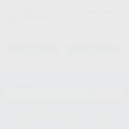
DISCO CERA CALIDAD DURA
BIOSTAR WAX Ø 98,5MM
BEIGE 20MM. PARA CAD-
16MM
CAM
HINRICHS
|
Ref. H00104
YETI
|
Ref. H98156
31
,92
€
43
,56
€
-
+
-
+
AÑADIR
AÑADIR
1
Newsletter
ENVIAR
Le informamos de que el Responsable del tratamiento de sus Datos
Personales es Proclinic S.A.U.. La Finalidad del tratamiento de sus Datos
Personales es el envío de información comercial. La legitimación para el
envío de la información comercial es su consentimiento prestado. Sus
datos únicamente serán cedidos a empresas vinculadas con Proclinic
S.A.U. que comercialicen productos similares del sector odontológico,