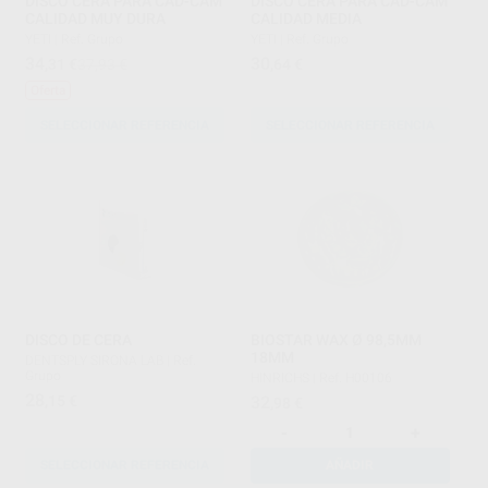
DISCO CERA PARA CAD-CAM
DISCO CERA PARA CAD-CAM
CALIDAD MUY DURA
CALIDAD MEDIA
YETI
|
Ref. Grupo
YETI
|
Ref. Grupo
34
30
,31
€
37,93 €
,64
€
Oferta
SELECCIONAR REFERENCIA
SELECCIONAR REFERENCIA
DISCO DE CERA
BIOSTAR WAX Ø 98,5MM
18MM
DENTSPLY SIRONA LAB
|
Ref.
Grupo
HINRICHS
|
Ref. H00106
28
,15
€
32
,98
€
-
+
SELECCIONAR REFERENCIA
AÑADIR