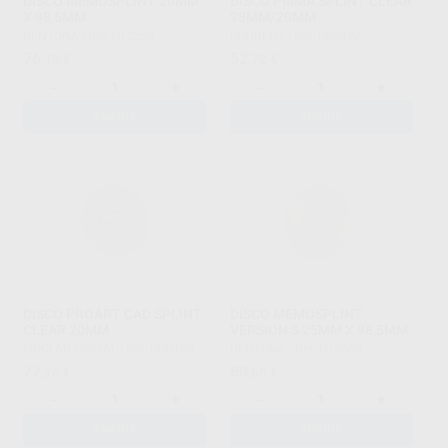
DISCO MEMOSPLINT 20MM
DISCO PMMA SPLINT CLEAR
X 98,5MM
98MM/20MM
DENTONA
|
Ref. H12559
POLIDENT
|
Ref. H53492
76
52
,19
€
,72
€
-
+
-
+
AÑADIR
AÑADIR
DISCO PROART CAD SPLINT
DISCO MEMOSPLINT
CLEAR 20MM
VERSION S 25MM X 98,5MM
IVOCLAR DIGITAL
|
Ref. HD0199
DENTONA
|
Ref. H12563
77
80
,76
€
,65
€
-
+
-
+
AÑADIR
AÑADIR