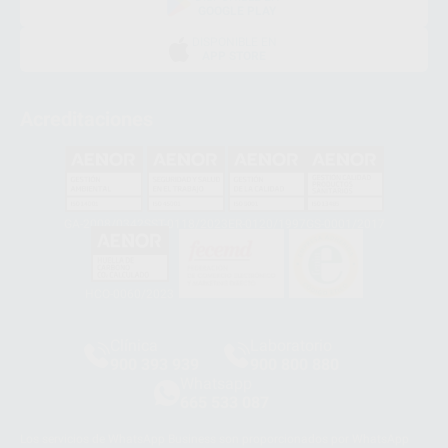
GOOGLE PLAY
DISPONIBLE EN
APP STORE
Acreditaciones
GA-2008/0342
SST-0118/2023
ER-0120/1997
GS-0001/2017
HCO-0060/2023
Clínica
Laboratorio
900 393 939
900 800 880
Whatsapp
665 533 087
Los servicios de WhatsApp Business son proporcionados por WhatsApp