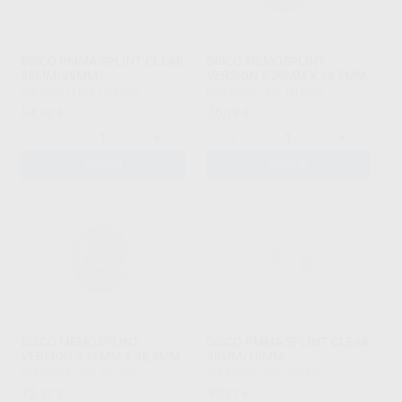
DISCO PMMA SPLINT CLEAR
DISCO MEMOSPLINT
98MM/25MM
VERSION S 20MM X 98,5MM
POLIDENT
|
Ref. H53493
DENTONA
|
Ref. H12562
54
76
,62
€
,19
€
-
+
-
+
AÑADIR
AÑADIR
DISCO MEMOSPLINT
DISCO PMMA SPLINT CLEAR
VERSION S 16MM X 98,5MM
98MM/16MM
DENTONA
|
Ref. H12561
POLIDENT
|
Ref. H53490
72
49
,77
€
,87
€