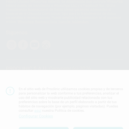
Ireland Limited (WhatsApp Ireland). La información que controla WhatsApp
Ireland puede ser transferida a WhatsApp LLC y a Facebook Inc.. Dicha
Transferencia Internacional de Datos ofrece garantías adecuadas al
basarse en la Cláusula Contractual Tipo para la transferencia de datos
personales a terceros países. Puede ampliar la información en el siguiente
enlace:
WhatsApp Business Data Transfer Addendum
.
Síguenos
PROCLINIC S.A.U.
Copyright (c) 2026
Aviso legal
Teléfono:
900 393 939
En el sitio web de Proclinic utilizamos cookies propias y de terceros
E-mail de contacto:
proclinic@proclinic.es
para personalizar la web conforme a tus preferencias, analizar el
uso del sitio web y mostrarte publicidad relacionada con tus
preferencias sobre la base de un perfil elaborado a partir de tus
Condiciones Generales de Contratación
y
Política
hábitos de navegación (por ejemplo, páginas visitadas). Puedes
de privacidad
consultar
aquí
nuestra Política de cookies.
Información Corporativa
Configurar Cookies
Política de Cookies