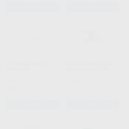
AÑADIR
AÑADIR
DISCO PMMA SPLINT E
DISCO HUGE PMMA CLEAR-
20MM BEGO
SPLINT 98MM X 14MM
BEGO
|
Ref. H53801
HUGE
|
Ref. H53634
91
32
,66
€
101,30 €
,40
€
Oferta
-
+
-
+
AÑADIR
AÑADIR