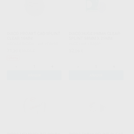
DISCO PROART CAD SPLINT
DISCO HUGE PMMA CLEAR-
CLEAR 16MM
SPLINT 98MM X 25MM
IVOCLAR DIGITAL
|
Ref. HD0198
HUGE
|
Ref. H53607
71
52
,30
€
75,05 €
,06
€
Oferta
-
+
-
+
AÑADIR
AÑADIR