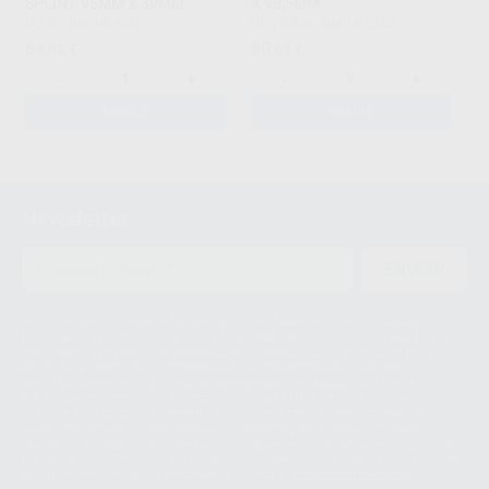
SPLINT 95MM X 30MM
X 98,5MM
HUGE
|
Ref. H53645
DENTONA
|
Ref. H12560
64
80
,82
€
,65
€
-
+
-
+
AÑADIR
AÑADIR
1
2
Newsletter
ENVIAR
Le informamos de que el Responsable del tratamiento de sus Datos
Personales es Proclinic S.A.U.. La Finalidad del tratamiento de sus Datos
Personales es el envío de información comercial. La legitimación para el
envío de la información comercial es su consentimiento prestado. Sus
datos únicamente serán cedidos a empresas vinculadas con Proclinic
S.A.U. que comercialicen productos similares del sector odontológico,
siempre bajo su consentimiento y no habrás cesión internacional de sus
Datos Personales. Podrá ejercitar los derechos de acceso, rectificación,
supresión, limitación y/o oposición al tratamiento de datos, entre otros, a
través de lopd@proclinic.es. Si desea conocer información adicional sobre
el tratamiento de datos personales, acceda a:
Protección de datos