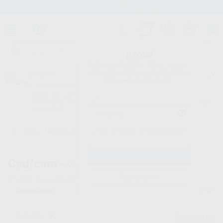
Stock de más de 15.000 productos
¡Hola!
Inicia sesión para ver los precios
del carrito con tus condiciones y
Proclinic
descuentos aplicados.
¿Todavía no tienes nuestra App?
¡Descárgala para ser siempre el primero en conocer nuestras
promociones y descuentos! Disponible en Google Play o App Store.
Google Play
¿Has olvidado tu contraseña?
Inicio
/
Laboratorio
/
Cad/cam
/
Discos para ferulas
Cad/cam -
Discos de acrílicos transparentes
Registrarme
27
productos encontrados
Filtrar
CAD/CAM
Borrar filtros