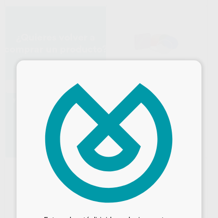
×
DISCO PMMA 4DESIGN
PARA FÉRULAS 25MM
4DESIGN
|
Ref. Grupo
43
,75
€
54,75 €
Oferta
SELECCIONAR REFERENCIA
Desbloquea todas tus ventajas
Inicia sesión
para disfrutar de todos