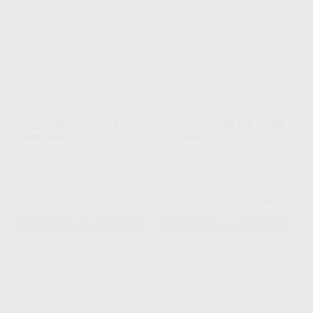
DISCO PMMA SPLINT E
DISCO MEMOSPLINT 16MM
16MM BEGO
X 98,5MM
BEGO
|
Ref. H53800
DENTONA
|
Ref. H12558
91
72
,66
€
101,30 €
,77
€
Oferta
-
+
-
+
AÑADIR
AÑADIR