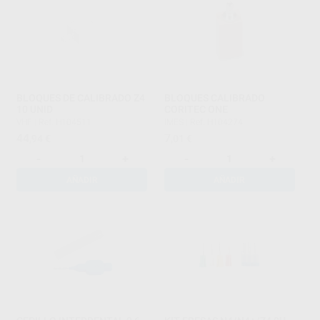
BLOQUES DE CALIBRADO Z4
BLOQUES CALIBRADO
10 UNID
CORITEC ONE
VHF
|
Ref. H104511
IMES
|
Ref. H104274
44
7
,94
€
,01
€
-
+
-
+
AÑADIR
AÑADIR