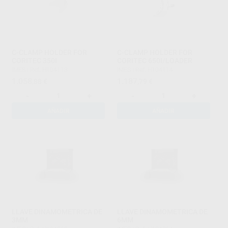
C-CLAMP HOLDER FOR
C-CLAMP HOLDER FOR
CORITEC 350I
CORITEC 650I/LOADER
IMES
|
Ref. H104113
IMES
|
Ref. H104114
1.058
1.187
,88
€
,79
€
-
+
-
+
AÑADIR
AÑADIR
LLAVE DINAMOMETRICA DE
LLAVE DINAMOMETRICA DE
3MM
6MM