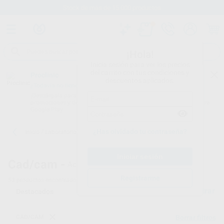
Stock de más de 15.000 productos
¡Hola!
Inicia sesión para ver los precios
del carrito con tus condiciones y
Proclinic
descuentos aplicados.
¿Todavía no tienes nuestra App?
¡Descárgala para ser siempre el primero en conocer nuestras
promociones y descuentos! Disponible en Google Play o App Store.
Google Play
¿Has olvidado tu contraseña?
Inicio
/
Laboratorio
/
Cad/cam
/
Fresadoras cad/cam. accesorios
Cad/cam -
Accesorios para fresadoras dentales
Registrarme
53
productos encontrados
Filtrar
CAD/CAM
Borrar filtros