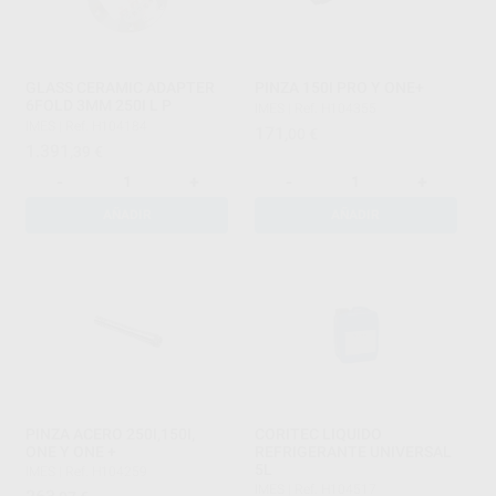
GLASS CERAMIC ADAPTER
PINZA 150I PRO Y ONE+
6FOLD 3MM 250I L P
IMES
|
Ref. H104355
IMES
|
Ref. H104184
171
,00
€
1.391
,39
€
-
+
-
+
AÑADIR
AÑADIR
PINZA ACERO 250I,150I,
CORITEC LIQUIDO
ONE Y ONE +
REFRIGERANTE UNIVERSAL
5L
IMES
|
Ref. H104259
IMES
|
Ref. H104517