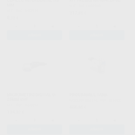
CEPILLO INTERDENTAL 0,6
KIT FRESAS N4/N4+/Z4 9U
MM
VHF
|
Ref. H102949
VHF
|
Ref. H102916
317
,89
€
8
,33
€
-
+
-
+
AÑADIR
AÑADIR
MICROMETRO DIGITAL 0-
PROGRAMILL TANK
25MM VHF
IVOCLAR DIGITAL
|
Ref. HD1022
VHF
|
Ref. H103834
406
,60
€
134
,82
€
-
+
-
+
AÑADIR
AÑADIR