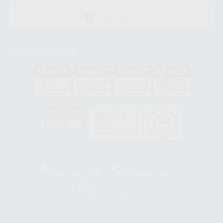
DISPONIBLE EN
APP STORE
Acreditaciones
GA-2008/0342
SST-0118/2023
ER-0120/1997
GS-0001/2017
HCO-0060/2023
Clínica
Laboratorio
900 393 939
900 800 880
Whatsapp
665 533 087
Los servicios de WhatsApp Business son proporcionados por WhatsApp
Ireland Limited (WhatsApp Ireland). La información que controla WhatsApp