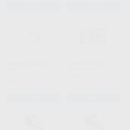
AÑADIR
AÑADIR
SOPORTE DISCOS S2/S5
SOPORTE BLOQUES E5
VHF
VHF
|
Ref. H104367
VHF
|
Ref. H104312
476
,24
€
388
,77
€
-
+
-
+
AÑADIR
AÑADIR