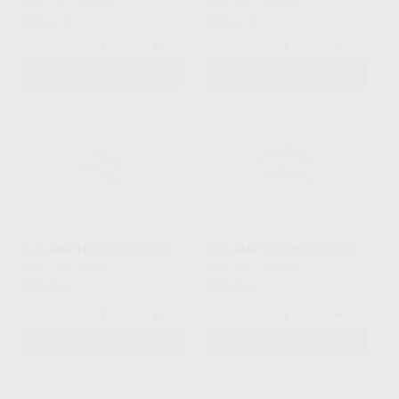
IMES
|
Ref. H104363
IMES
|
Ref. H104364
109
109
,61
€
,61
€
-
+
-
+
AÑADIR
AÑADIR
C-CLAMP HOLDER 350I 10
C-CLAMP HOLDER 350I 12
IMES
|
Ref. H104414
IMES
|
Ref. H104415
933
933
,93
€
,93
€
-
+
-
+
AÑADIR
AÑADIR