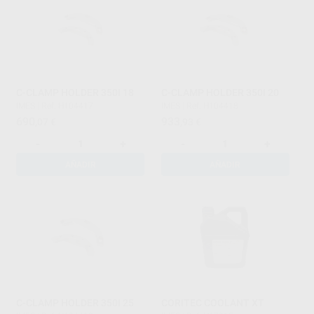
C-CLAMP HOLDER 350I 18
C-CLAMP HOLDER 350I 20
IMES
|
Ref. H104417
IMES
|
Ref. H104418
690
933
,07
€
,93
€
-
+
-
+
AÑADIR
AÑADIR
C-CLAMP HOLDER 350I 25
CORITEC COOLANT XT