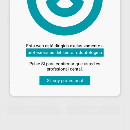
391
,87
€
-
+
-
+
AÑADIR
AÑADIR
Desbloquea todas tus ventajas
Inicia sesión
para disfrutar de todos
Esta web está dirigida exclusivamente a
tus
descuentos y condiciones
profesionales del sector odontológico
especiales
Pulse Sí para confirmar que usted es
¡Iniciar sesión!
profesional dental.
CORITEC MILL & GRIND
DISCOS DE CALIBRADO
Sí, soy profesional
LIQUID
98X10MM 5U VHF
IMES
|
Ref. H104166
VHF
|
Ref. H102848
38
31
,36
€
,79
€
-
+
-
+
AÑADIR
AÑADIR