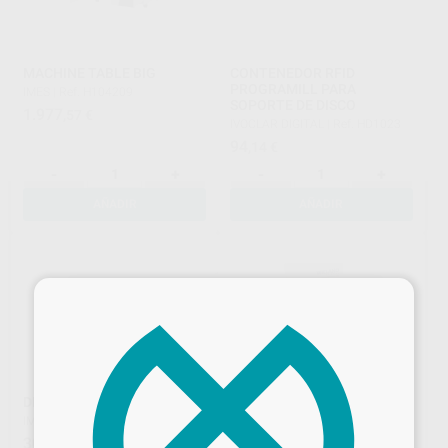
MACHINE TABLE BIG
CONTENEDOR RFID
PROGRAMILL PARA
IMES
|
Ref. H104209
SOPORTE DE DISCO
1.977
,57
€
IVOCLAR DIGITAL
|
Ref. HD1023
94
,14
€
-
+
-
+
AÑADIR
AÑADIR
×
DISCO CALIBRADO IMES
IPS E MATRIX FOR
ZENOTEC/ADAPTER
IMES
|
Ref. H104182
IVOCLAR DIGITAL
|
Ref. HD1047
30
,11
€