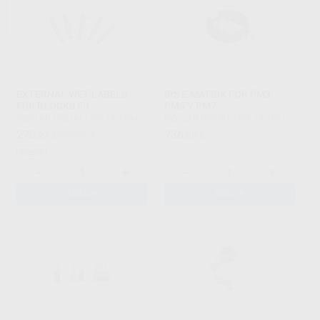
EXTERNAL WET LABELS
IPS E.MATRIX FOR PM3,
FÜR BLOCKS 5U
PM5 Y PM7
IVOCLAR DIGITAL
|
Ref. HD1034
IVOCLAR DIGITAL
|
Ref. HD1061
270
736
,27
€
284,50 €
,89
€
Oferta
-
+
-
+
AÑADIR
AÑADIR