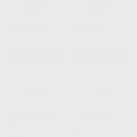
SOPORTE IVOTION E5
ACC DET DRY E4
VHF
|
Ref. H104368
VHF
|
Ref. H104369
1.003
911
,64
€
,55
€
-
+
-
+
AÑADIR
AÑADIR
KIT DE HERRAMIENTAS R5
KIT DE FRESAS N4+27 U
28U
VHF
|
Ref. H104558
VHF
|
Ref. H104392
878
,02
€
976
,68
€