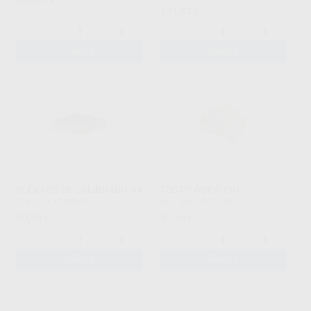
263
,07
€
131
,97
€
-
+
-
+
AÑADIR
AÑADIR
BLOQUES DE CALIBRADO N4
TEC POWDER 10U
VHF
|
Ref. H103841
VHF
|
Ref. H102918
70
42
,16
€
,75
€
-
+
-
+
AÑADIR
AÑADIR