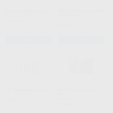
MACHINE TABLE SMALL
PROGRAMILL DISC-HOLDER
PARA PM3/5/7
IMES
|
Ref. H103650
IVOCLAR DIGITAL
|
Ref. HD1060
1.381
,63
€
400
,42
€
-
+
-
+
AÑADIR
AÑADIR
KIT HERRAMIENTAS E4 5U
SOPORTE BLOQUES PARA
R5
VHF
|
Ref. H104345
VHF
|
Ref. H103906
208
,27
€
317
,89
€
-
+
-
+