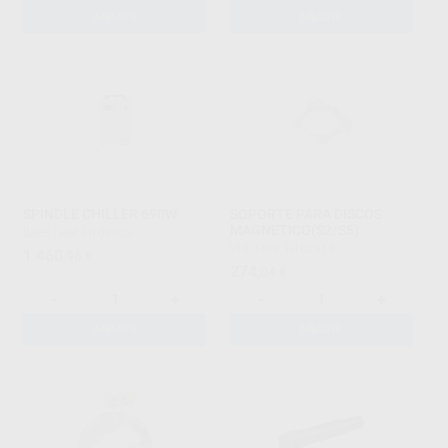
AÑADIR
AÑADIR
SPINDLE CHILLER 690W
SOPORTE PARA DISCOS
MAGNETICO(S2/S5)
IMES
|
Ref. H103628
VHF
|
Ref. H102915
1.460
,96
€
274
,04
€
-
+
-
+
AÑADIR
AÑADIR