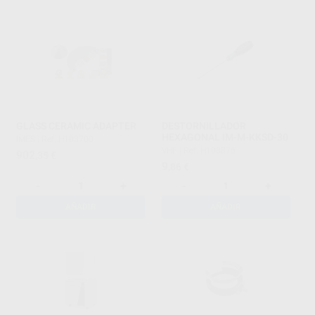
GLASS CERAMIC ADAPTER
DESTORNILLADOR
HEXAGONAL IM-M-KKSD-30
IMES
|
Ref. H103700
VHF
|
Ref. H103876
902
,35
€
9
,86
€
-
+
-
+
AÑADIR
AÑADIR