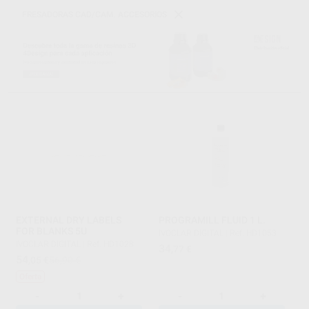
FRESADORAS CAD/CAM. ACCESORIOS
EXTERNAL DRY LABELS
PROGRAMILL FLUID 1 L.
FOR BLANKS 5U
IVOCLAR DIGITAL
|
Ref. HD1053
IVOCLAR DIGITAL
|
Ref. HD1028
34
,77
€
54
,05
€
56,90 €
Oferta
-
+
-
+