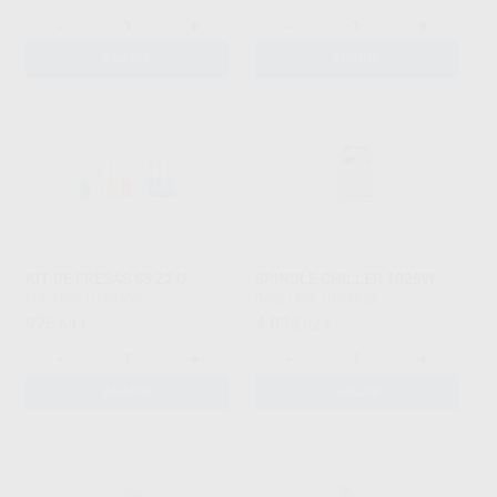
-
+
-
+
AÑADIR
AÑADIR
KIT DE FRESAS S5 22 U
SPINDLE CHILLER 1025W
VHF
|
Ref. H104559
IMES
|
Ref. H103632
976
4.034
,68
€
,02
€
-
+
-
+
AÑADIR
AÑADIR