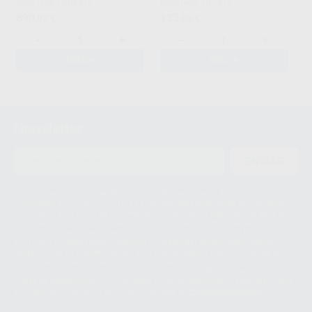
IMES
|
Ref. H104419
IMES
|
Ref. H17315
690
135
,07
€
,05
€
-
+
-
+
AÑADIR
AÑADIR
1
2
Newsletter
3
ENVIAR
Le informamos de que el Responsable del tratamiento de sus Datos
Personales es Proclinic S.A.U.. La Finalidad del tratamiento de sus Datos
Personales es el envío de información comercial. La legitimación para el
envío de la información comercial es su consentimiento prestado. Sus
datos únicamente serán cedidos a empresas vinculadas con Proclinic
S.A.U. que comercialicen productos similares del sector odontológico,
siempre bajo su consentimiento y no habrás cesión internacional de sus
Datos Personales. Podrá ejercitar los derechos de acceso, rectificación,
supresión, limitación y/o oposición al tratamiento de datos, entre otros, a
través de lopd@proclinic.es. Si desea conocer información adicional sobre
el tratamiento de datos personales, acceda a:
Protección de datos