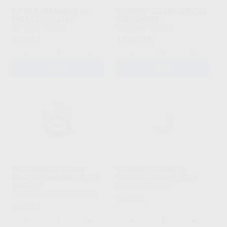
KIT DE HERRAMIENTAS
C-CLAMP HOLDER CORITEC
PARA E5 13 PIEZAS
350I LOADER
VHF
|
Ref. H104344
IMES
|
Ref. H104129
614
1.150
,39
€
,95
€
-
+
-
+
AÑADIR
AÑADIR
PROGRAMILL HOLDER-
C-CLAMP HOLDER 90
RING DIGITAL DENTUR FOR
GRADOS 150I/250I PRO+
PM 3/5/7
IMES
|
Ref. H104257
IVOCLAR DIGITAL
|
Ref. HD1070
907
,62
€
129
,67
€
-
+
-
+