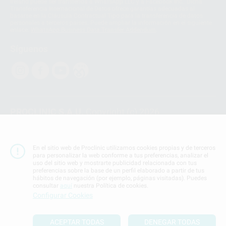
Ireland puede ser transferida a WhatsApp LLC y a Facebook Inc.. Dicha
Transferencia Internacional de Datos ofrece garantías adecuadas al
basarse en la Cláusula Contractual Tipo para la transferencia de datos
personales a terceros países. Puede ampliar la información en el siguiente
enlace:
WhatsApp Business Data Transfer Addendum
.
Síguenos
PROCLINIC S.A.U.
Copyright (c) 2026
Aviso legal
Teléfono:
900 393 939
En el sitio web de Proclinic utilizamos cookies propias y de terceros
E-mail de contacto:
proclinic@proclinic.es
para personalizar la web conforme a tus preferencias, analizar el
uso del sitio web y mostrarte publicidad relacionada con tus
preferencias sobre la base de un perfil elaborado a partir de tus
Condiciones Generales de Contratación
y
Política
hábitos de navegación (por ejemplo, páginas visitadas). Puedes
de privacidad
consultar
aquí
nuestra Política de cookies.
Información Corporativa
Configurar Cookies
Política de Cookies
ACEPTAR TODAS
DENEGAR TODAS