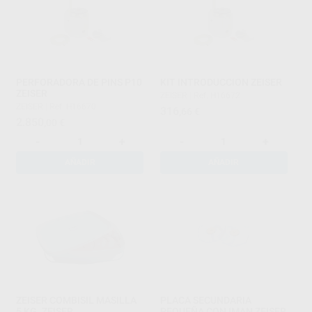
PERFORADORA DE PINS P10
KIT INTRODUCCION ZEISER
ZEISER
ZEISER
|
Ref. H16672
ZEISER
|
Ref. H16670
316
,66
€
2.850
,00
€
-
+
-
+
AÑADIR
AÑADIR
ZEISER COMBISIL MASILLA
PLACA SECUNDARIA
5 KG. ZEISER
PEQUEÑA CON IMAN ZEISER