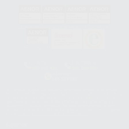
GA-2008/0342
SST-0118/2023
ER-0120/1997
GS-0001/2017
HCO-0060/2023
Clínica
Laboratorio
900 393 939
900 800 880
Whatsapp
665 533 087
Los servicios de WhatsApp Business son proporcionados por WhatsApp
Ireland Limited (WhatsApp Ireland). La información que controla WhatsApp
Ireland puede ser transferida a WhatsApp LLC y a Facebook Inc.. Dicha
Transferencia Internacional de Datos ofrece garantías adecuadas al
basarse en la Cláusula Contractual Tipo para la transferencia de datos
personales a terceros países. Puede ampliar la información en el siguiente
enlace:
WhatsApp Business Data Transfer Addendum
.
Síguenos