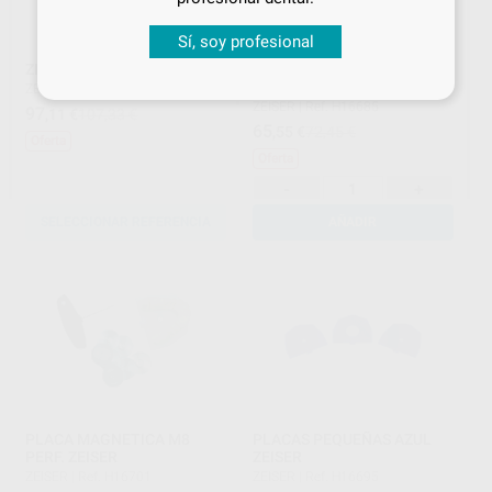
Sí, soy profesional
ZEISER PLACAS PEQUEÑAS
COMBISIL PUTTY 1 KG.
ZEISER
ZEISER
|
Ref. Grupo
ZEISER
|
Ref. H16685
97
,11
€
107,33 €
65
,55
€
72,45 €
Oferta
Oferta
-
+
SELECCIONAR REFERENCIA
AÑADIR
PLACA MAGNETICA M8
PLACAS PEQUEÑAS AZUL
PERF. ZEISER
ZEISER
ZEISER
|
Ref. H16701
ZEISER
|
Ref. H16695