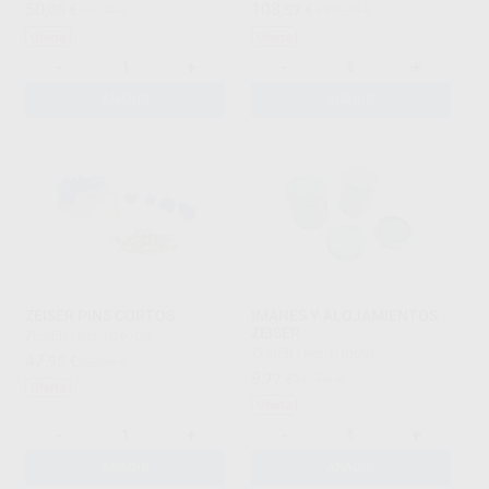
50
108
,05
€
55,31 €
,57
€
119,99 €
Oferta
Oferta
-
+
-
+
AÑADIR
AÑADIR
ZEISER PINS CORTOS
IMANES Y ALOJAMIENTOS
ZEISER
ZEISER
|
Ref. H16703
ZEISER
|
Ref. H16691
47
,95
€
52,99 €
9
,77
€
10,79 €
Oferta
Oferta
-
+
-
+
AÑADIR
AÑADIR