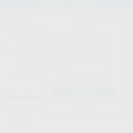
Stock de más de 15.000 productos
¡Hola!
Inicia sesión para ver los precios
del carrito con tus condiciones y
Proclinic
descuentos aplicados.
¿Todavía no tienes nuestra App?
¡Descárgala para ser siempre el primero en conocer nuestras
promociones y descuentos! Disponible en Google Play o App Store.
Google Play
¿Has olvidado tu contraseña?
Inicio
/
Laboratorio
Material para laboratorio dental
Registrarme
23
productos encontrados
Filtrar
ZEISER
Borrar filtros