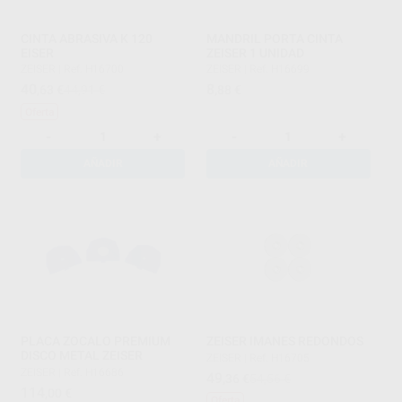
CINTA ABRASIVA K 120
MANDRIL PORTA CINTA
EISER
ZEISER 1 UNIDAD
ZEISER
|
Ref. H16700
ZEISER
|
Ref. H16699
40
8
,63
€
44,91 €
,88
€
Oferta
-
+
-
+
AÑADIR
AÑADIR
PLACA ZOCALO PREMIUM
ZEISER IMANES REDONDOS
DISCO METAL ZEISER
ZEISER
|
Ref. H16705
ZEISER
|
Ref. H16686
49
,36
€
54,56 €
114
,00
€
Oferta