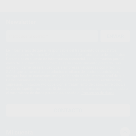
1
Newsletter
ENVIAR
Le informamos de que el Responsable del tratamiento de sus Datos
Personales es Proclinic S.A.U.. La Finalidad del tratamiento de sus Datos
Personales es el envío de información comercial. La legitimación para el
envío de la información comercial es su consentimiento prestado. Sus
datos únicamente serán cedidos a empresas vinculadas con Proclinic
S.A.U. que comercialicen productos similares del sector odontológico,
siempre bajo su consentimiento y no habrás cesión internacional de sus
Datos Personales. Podrá ejercitar los derechos de acceso, rectificación,
supresión, limitación y/o oposición al tratamiento de datos, entre otros, a
través de lopd@proclinic.es. Si desea conocer información adicional sobre
el tratamiento de datos personales, acceda a:
Protección de datos
CONTACTO
Mi cuenta