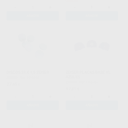
-
+
-
+
AÑADIR
AÑADIR
DISCOS 35 X 1,5 ZEISER
ZEISER PLACAS BASE XL
AZULES
ZEISER
|
Ref. H16690
ZEISER
|
Ref. H16707
27
,45
€
97
,81
€
-
+
-
+
AÑADIR
AÑADIR