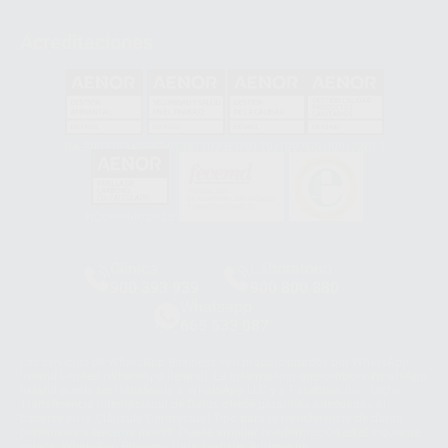
Acreditaciones
GA-2008/0342
SST-0118/2023
ER-0120/1997
GS-0001/2017
HCO-0060/2023
Clínica
Laboratorio
900 393 939
900 800 880
Whatsapp
665 533 087
Los servicios de WhatsApp Business son proporcionados por WhatsApp
Ireland Limited (WhatsApp Ireland). La información que controla WhatsApp
Ireland puede ser transferida a WhatsApp LLC y a Facebook Inc.. Dicha
Transferencia Internacional de Datos ofrece garantías adecuadas al
basarse en la Cláusula Contractual Tipo para la transferencia de datos
personales a terceros países. Puede ampliar la información en el siguiente
enlace:
WhatsApp Business Data Transfer Addendum
.