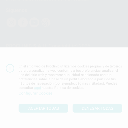
Síguenos
PROCLINIC S.A.U.
Copyright (c) 2026
Aviso legal
Teléfono:
900 393 939
En el sitio web de Proclinic utilizamos cookies propias y de terceros
E-mail de contacto:
proclinic@proclinic.es
para personalizar la web conforme a tus preferencias, analizar el
uso del sitio web y mostrarte publicidad relacionada con tus
preferencias sobre la base de un perfil elaborado a partir de tus
Condiciones Generales de Contratación
y
Política
hábitos de navegación (por ejemplo, páginas visitadas). Puedes
de privacidad
consultar
aquí
nuestra Política de cookies.
Información Corporativa
Configurar Cookies
Política de Cookies
ACEPTAR TODAS
DENEGAR TODAS
SUBIR