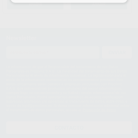
AÑADIR
AÑADIR
1
Newsletter
ENVIAR
Le informamos de que el Responsable del tratamiento de sus Datos
Personales es Proclinic S.A.U.. La Finalidad del tratamiento de sus Datos
Personales es el envío de información comercial. La legitimación para el
envío de la información comercial es su consentimiento prestado. Sus
datos únicamente serán cedidos a empresas vinculadas con Proclinic
S.A.U. que comercialicen productos similares del sector odontológico,
siempre bajo su consentimiento y no habrás cesión internacional de sus
Datos Personales. Podrá ejercitar los derechos de acceso, rectificación,
supresión, limitación y/o oposición al tratamiento de datos, entre otros, a
través de lopd@proclinic.es. Si desea conocer información adicional sobre
el tratamiento de datos personales, acceda a:
Protección de datos
CONTACTO