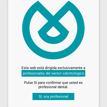
Filtrar
VOCO
Borrar filtros
Desbloquea todas tus ventajas
Inicia sesión
para disfrutar de todos
Esta web está dirigida exclusivamente a
tus
descuentos y condiciones
profesionales del sector odontológico
especiales
Pulse Sí para confirmar que usted es
¡Iniciar sesión!
V-PRINT SG
V PRINT CAST AZUL
profesional dental.
VOCO
|
Ref. H103473
VOCO
|
Ref. H103477
369
283
,55
€
,89
€
Sí, soy profesional
-
+
-
+