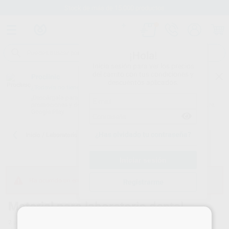
Stock de más de 15.000 productos
¡Hola!
Inicia sesión para ver los precios
del carrito con tus condiciones y
Proclinic
descuentos aplicados.
¿Todavía no tienes nuestra App?
¡Descárgala para ser siempre el primero en conocer nuestras
promociones y descuentos! Disponible en Google Play o App Store.
Google Play
¿Has olvidado tu contraseña?
Inicio
/
Laboratorio
Ha ocurrido un error cargando el carrito
Registrarme
Material para laboratorio dental
×
2
productos encontrados