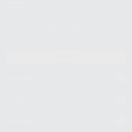
Personales es Proclinic S.A.U.. La Finalidad del tratamiento de sus Datos
Personales es el envío de información comercial. La legitimación para el
envío de la información comercial es su consentimiento prestado. Sus
datos únicamente serán cedidos a empresas vinculadas con Proclinic
S.A.U. que comercialicen productos similares del sector odontológico,
siempre bajo su consentimiento y no habrás cesión internacional de sus
Datos Personales. Podrá ejercitar los derechos de acceso, rectificación,
supresión, limitación y/o oposición al tratamiento de datos, entre otros, a
través de lopd@proclinic.es. Si desea conocer información adicional sobre
el tratamiento de datos personales, acceda a:
Protección de datos
CONTACTO
Mi cuenta
Estudiantes
Conócenos