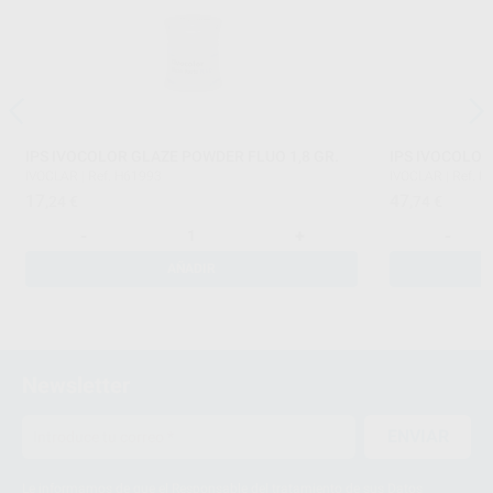
IPS IVOCOLOR GLAZE POWDER FLUO 1,8 GR.
IPS IVOCOLOR
IVOCLAR
|
Ref. H61993
IVOCLAR
|
Ref. H
17
47
,24
€
,74
€
-
+
-
AÑADIR
Newsletter
ENVIAR
Le informamos de que el Responsable del tratamiento de sus Datos