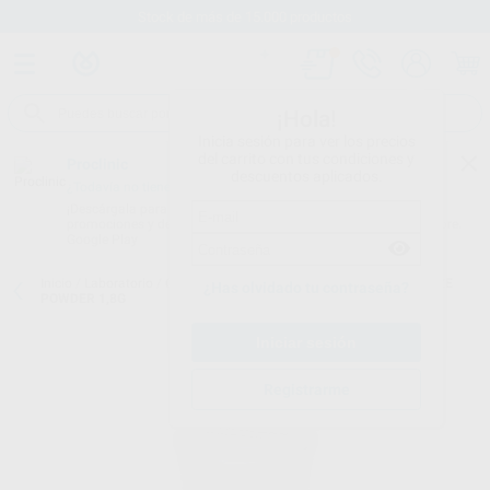
Stock de más de 15.000 productos
¡Hola!
Inicia sesión para ver los precios
del carrito con tus condiciones y
Proclinic
descuentos aplicados.
¿Todavía no tienes nuestra App?
¡Descárgala para ser siempre el primero en conocer nuestras
promociones y descuentos! Disponible en Google Play o App Store.
Google Play
Inicio
/
Laboratorio
/
Ceramicas
/
Ips ivocolor
/
IPS IVOCOLOR GLAZE
¿Has olvidado tu contraseña?
POWDER 1,8G
Registrarme