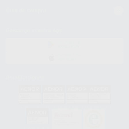
Guía de compra
Descarga nuestra App
DISPONIBLE EN
GOOGLE PLAY
DISPONIBLE EN
APP STORE
Acreditaciones
GA-2008/0342
SST-0118/2023
ER-0120/1997
GS-0001/2017
HCO-0060/2023