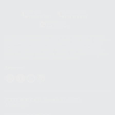
Clínica
Laboratorio
900 393 939
900 800 880
Whatsapp
665 533 087
Los servicios de WhatsApp Business son proporcionados por WhatsApp
Ireland Limited (WhatsApp Ireland). La información que controla WhatsApp
Ireland puede ser transferida a WhatsApp LLC y a Facebook Inc.. Dicha
Transferencia Internacional de Datos ofrece garantías adecuadas al
basarse en la Cláusula Contractual Tipo para la transferencia de datos
personales a terceros países. Puede ampliar la información en el siguiente
enlace:
WhatsApp Business Data Transfer Addendum
.
Síguenos
PROCLINIC S.A.U.
Copyright (c) 2026
Aviso legal