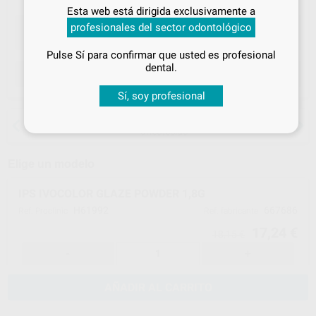
Inicia sesión
para disfrutar de todos
Esta web está dirigida exclusivamente a
tus
descuentos y condiciones
profesionales del sector odontológico
especiales
Pulse Sí para confirmar que usted es profesional
¡Iniciar sesión!
dental.
ELEGIR CANTIDAD
Sí, soy profesional
15 días para cambiar de opinión salvo
anestesias
Elige un modelo
IPS IVOCOLOR GLAZE POWDER 1,8G
H61992
667686
Ref. Proclinic
Ref. fabricante
17,24 €
18,15 €
-
+
AÑADIR AL CARRITO