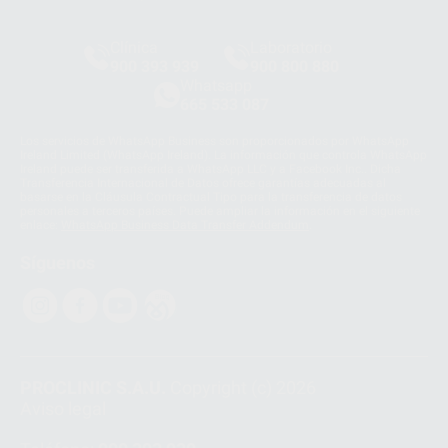
Clínica
Laboratorio
900 393 939
900 800 880
Whatsapp
665 533 087
Los servicios de WhatsApp Business son proporcionados por WhatsApp
Ireland Limited (WhatsApp Ireland). La información que controla WhatsApp
Ireland puede ser transferida a WhatsApp LLC y a Facebook Inc.. Dicha
Transferencia Internacional de Datos ofrece garantías adecuadas al
basarse en la Cláusula Contractual Tipo para la transferencia de datos
personales a terceros países. Puede ampliar la información en el siguiente
enlace:
WhatsApp Business Data Transfer Addendum
.
Síguenos
PROCLINIC S.A.U.
Copyright (c) 2026
Aviso legal