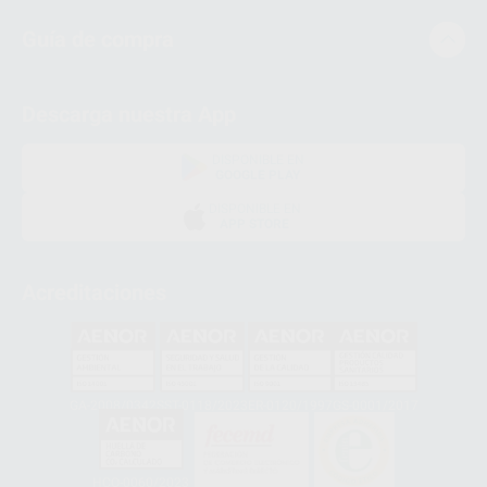
Guía de compra
Descarga nuestra App
DISPONIBLE EN
GOOGLE PLAY
DISPONIBLE EN
APP STORE
Acreditaciones
GA-2008/0342
SST-0118/2023
ER-0120/1997
GS-0001/2017
HCO-0060/2023