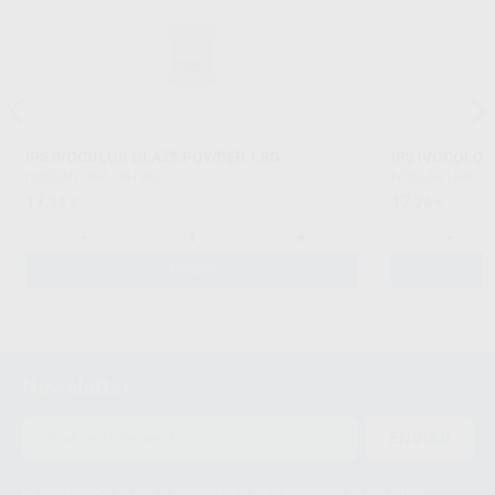
IPS IVOCOLOR GLAZE POWDER 1,8G
IPS IVOCOLOR
IVOCLAR
|
Ref. H61992
IVOCLAR
|
Ref. H
17
17
,24
€
,24
€
-
+
-
AÑADIR
Newsletter
ENVIAR
Le informamos de que el Responsable del tratamiento de sus Datos