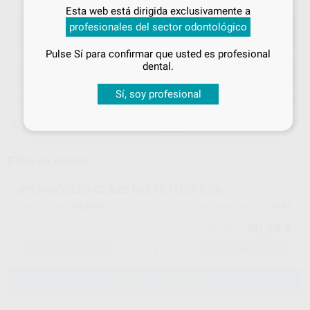
Inicia sesión
para disfrutar de todos
Esta web está dirigida exclusivamente a
tus
descuentos y condiciones
profesionales del sector odontológico
especiales
Pulse Sí para confirmar que usted es profesional
¡Iniciar sesión!
dental.
ELEGIR CANTIDAD
Sí, soy profesional
15 días para cambiar de opinión salvo
anestesias
Elige un modelo
IPS IVOCOLOR GLAZE PASTE FLUO 3 GR.
H61997
667691
Ref. Proclinic
Ref. fabricante
50,54 €
53,20 €
-
+
AÑADIR AL CARRITO