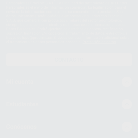
Personales es Proclinic S.A.U.. La Finalidad del tratamiento de sus Datos
Personales es el envío de información comercial. La legitimación para el
envío de la información comercial es su consentimiento prestado. Sus
datos únicamente serán cedidos a empresas vinculadas con Proclinic
S.A.U. que comercialicen productos similares del sector odontológico,
siempre bajo su consentimiento y no habrás cesión internacional de sus
Datos Personales. Podrá ejercitar los derechos de acceso, rectificación,
supresión, limitación y/o oposición al tratamiento de datos, entre otros, a
través de lopd@proclinic.es. Si desea conocer información adicional sobre
el tratamiento de datos personales, acceda a:
Protección de datos
CONTACTO
Mi cuenta
Estudiantes
Conócenos