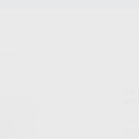
Stock de más de 15.000 productos
ORTODONCIA
CAD/CAM
EST
EPOSICION 9G.
Sin d
IPS
REP
Marca
Conteni
Oferta