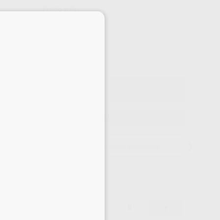
Precio web
×
-2%
¡Mejor oferta!
87
,78
€
80 €
 con IVA incluido 106,21 €
ELEGIR MODELO
15 días para cambiar de opinión salvo anestesias
87,78 €
-2%
-
+