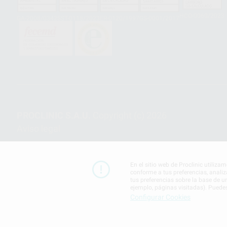
HCO-0060/2023
GA-2008/0342
SST-0118/2023
ER-0120/1997
GS-0001/2017
PROCLINIC S.A.U.
Copyright (c) 2026
Aviso legal
En el sitio web de Proclinic utiliza
conforme a tus preferencias, analiz
tus preferencias sobre la base de u
ejemplo, páginas visitadas). Puede
Configurar Cookies