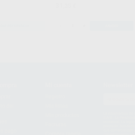
31
,35
€
-
+
NAR REFERENCIA
AÑADIR
compra
Mi cuenta
Newsletter
prar
Registro
to del
Mis listas
Le informamos de q
Mis productos
S.A.U.. La Finalida
nes
comercial. La legit
Facturas
prestado. Sus dato
e pago
que comercialicen p
Compra rápida
consentimiento y no