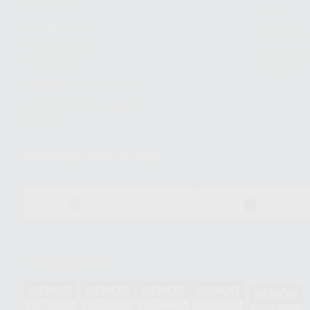
Canal ético
Envío
Código ético
Símbolos 
Sostenibilidad
Compra rá
energética
dientes
Trabaja con nosotros
Preguntas Frecuentes
(FAQ)
Descarga nuestra App
DISPONIBLE EN
DISPONIBLE 
GOOGLE PLAY
APP STOR
Acreditaciones