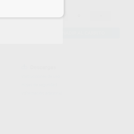
eciales
87,78 €
-2%
-
+
AÑADIR AL CARRITO
Descargas
Instrucciones de uso
Hojas de seguridad
Información adicional