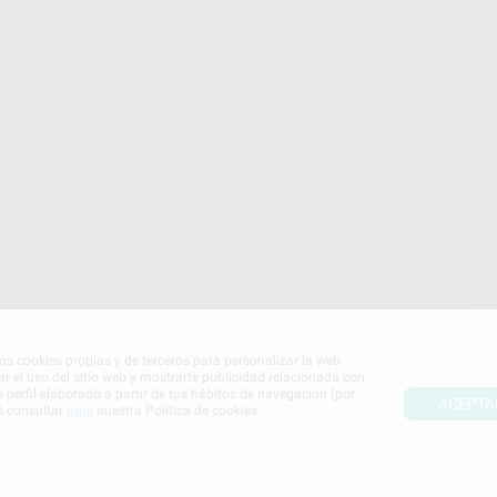
Teléfono:
900 393 939
Co
pr
E-mail de contacto:
proclinic@proclinic.es
In
Po
mos cookies propias y de terceros para personalizar la web
ar el uso del sitio web y mostrarte publicidad relacionada con
n perfil elaborado a partir de tus hábitos de navegación (por
ACEPTA
s consultar
aquí
nuestra Política de cookies.
S