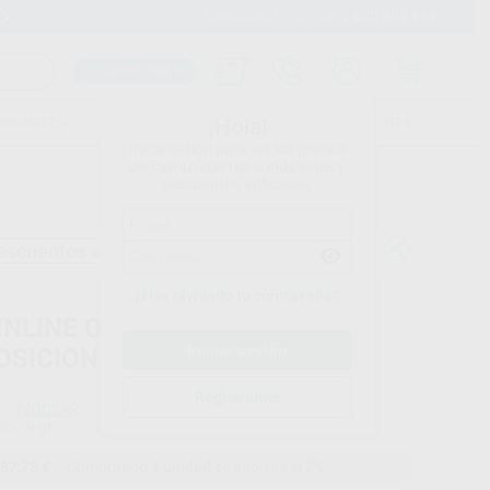
900 393 939
Envíos gratuitos desde 110€
Llama GRATIS a Clínica
Carrito mágico
UDIANTES
FOLLETOS
FORMACIONES
¡Hola!
Inicia sesión para ver los precios
del carrito con tus condiciones y
descuentos aplicados.
escuentos adicionales
¿Has olvidado tu contraseña?
-INLINE OPAQUER BLEACH
OSICION 9G.
Registrarme
IVOCLAR
do
9 gr.
87,78 €
Comprando
1 unidad
te ahorras el
2%