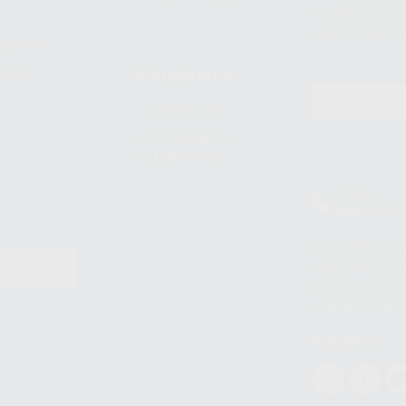
derechos de acceso,
entre otros, a trav
tratamiento de dat
legales
pida
Estudiantes
Odontobook
Material para
estudiantes
Clínica
900 393 9
Los servicios de W
(WhatsApp Ireland)
EN
WhatsApp LLC y a F
E
garantías adecuadas
datos personales a 
WhatsApp Busines
Síguenos