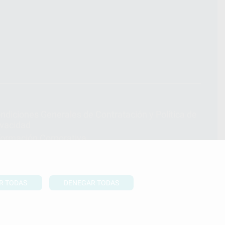
ndiciones Generales de Contratación
y
Política de
ivacidad
formación Corporativa
lítica de Cookies
R TODAS
DENEGAR TODAS
UBIR