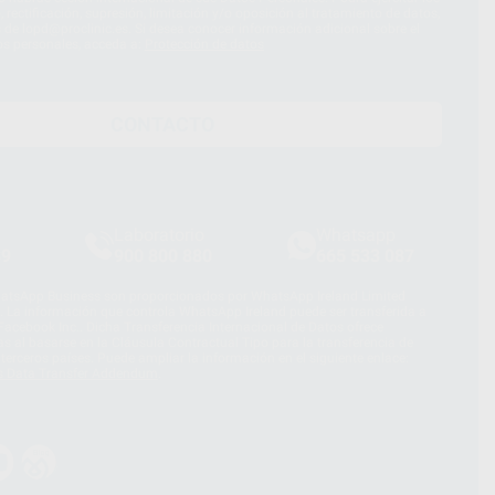
 rectificación, supresión, limitación y/o oposición al tratamiento de datos,
és de lopd@proclinic.es. Si desea conocer información adicional sobre el
os personales, acceda a:
Protección de datos
CONTACTO
Laboratorio
Whatsapp
39
900 800 880
665 533 087
hatsApp Business son proporcionados por WhatsApp Ireland Limited
. La información que controla WhatsApp Ireland puede ser transferida a
acebook Inc.. Dicha Transferencia Internacional de Datos ofrece
 al basarse en la Cláusula Contractual Tipo para la transferencia de
terceros países. Puede ampliar la información en el siguiente enlace:
s Data Transfer Addendum
.