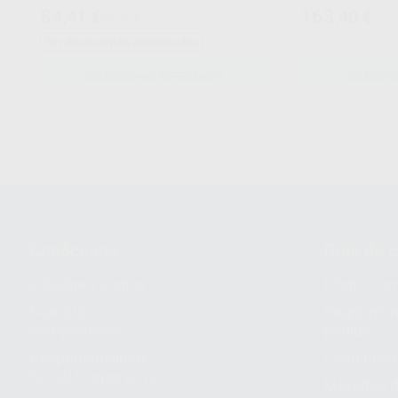
84
163
,41
€
,40
€
86,35 €
Sin descuentos adicionales
SELECCIONAR REFERENCIA
SELECCIO
Conócenos
Guía de 
¿Quiénes somos?
Cómo com
Nuestros
Seguimien
compromisos
pedido
Responsabilidad
Devolucio
Social Corporativa
Métodos d