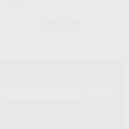
76
,28
€
-
+
AÑADIR
ENVIAR
ue el Responsable del tratamiento de sus Datos Personales es Proclinic
d del tratamiento de sus Datos Personales es el envío de información
imación para el envío de la información comercial es su consentimiento
s únicamente serán cedidos a empresas vinculadas con Proclinic S.A.U.
roductos similares del sector odontológico, siempre bajo su
 habrás cesión internacional de sus Datos Personales. Podrá ejercitar los