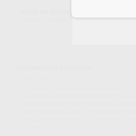
IPS-INLINE OPAQUER BLEACH BL3/BL4 REPOS
Inicia 
H99589
602934
Ref. Proclinic
Ref. fabricante
Características del producto
Proclinic informa:
Con el sistema de cerámica sobre metal con leucita IPS InLi
laboratorio diarias actuales: desde una estratificación sencilla a
La cerámica sobre metal IPS InLine convencional para aleacio
caracteriza por un procesamiento fácil y una estabilidad cromát
El surtido universal de maquillajes y esmaltes IPS Ivocolo
restauraciones.