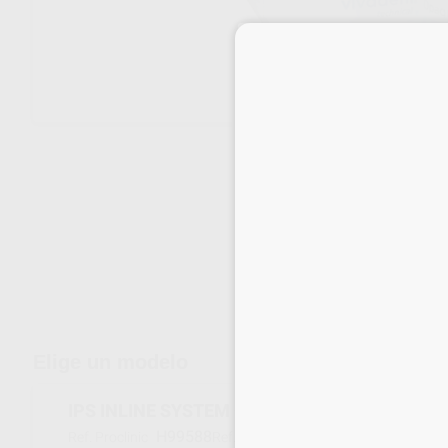
Envíos gratuitos desde 110€
Elige un modelo
IPS INLINE SYSTEM OPAQUER BL1/BL2, 9 GR
H99588
602933
Ref. Proclinic
Ref. fabricante