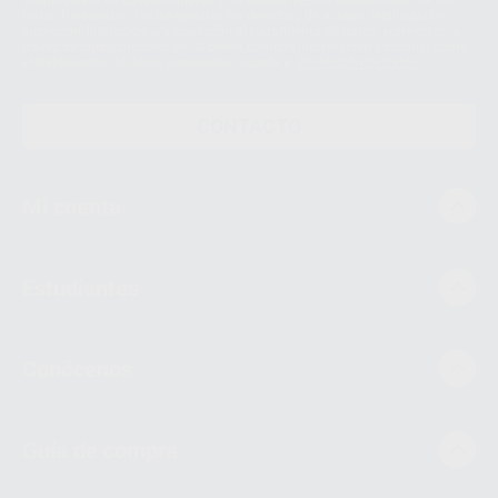
siempre bajo su consentimiento y no habrás cesión internacional de sus
Datos Personales. Podrá ejercitar los derechos de acceso, rectificación,
supresión, limitación y/o oposición al tratamiento de datos, entre otros, a
través de lopd@proclinic.es. Si desea conocer información adicional sobre
el tratamiento de datos personales, acceda a:
Protección de datos
CONTACTO
Mi cuenta
Estudiantes
Conócenos
Guía de compra