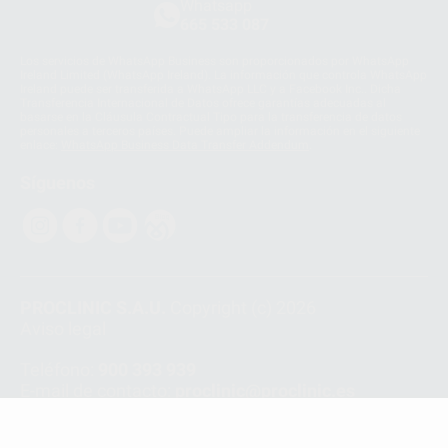
Whatsapp
665 533 087
Los servicios de WhatsApp Business son proporcionados por WhatsApp
Ireland Limited (WhatsApp Ireland). La información que controla WhatsApp
Ireland puede ser transferida a WhatsApp LLC y a Facebook Inc.. Dicha
Transferencia Internacional de Datos ofrece garantías adecuadas al
basarse en la Cláusula Contractual Tipo para la transferencia de datos
personales a terceros países. Puede ampliar la información en el siguiente
enlace:
WhatsApp Business Data Transfer Addendum
.
Síguenos
PROCLINIC S.A.U.
Copyright (c) 2026
Aviso legal
Teléfono:
900 393 939
E-mail de contacto:
proclinic@proclinic.es
Condiciones Generales de Contratación
y
Política