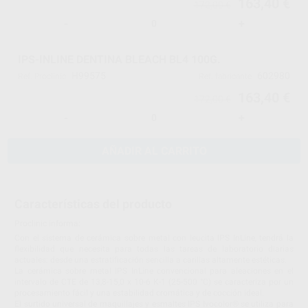
163,40 €
172,00 €
-
+
IPS-INLINE DENTINA BLEACH BL4 100G.
H99575
602980
Ref. Proclinic
Ref. fabricante
163,40 €
172,00 €
-
+
AÑADIR AL CARRITO
Características del producto
Proclinic informa:
Con el sistema de cerámica sobre metal con leucita IPS InLine, tendrá la
flexibilidad que necesita para todas las tareas de laboratorio diarias
actuales: desde una estratificación sencilla a carillas altamente estéticas.
La cerámica sobre metal IPS InLine convencional para aleaciones en el
intervalo de CTE de 13,8-15,0 x 10-6 K-1 (25-500 °C) se caracteriza por un
procesamiento fácil y una estabilidad cromática y de cocción ideal.
El surtido universal de maquillajes y esmaltes IPS Ivocolor® se utiliza para