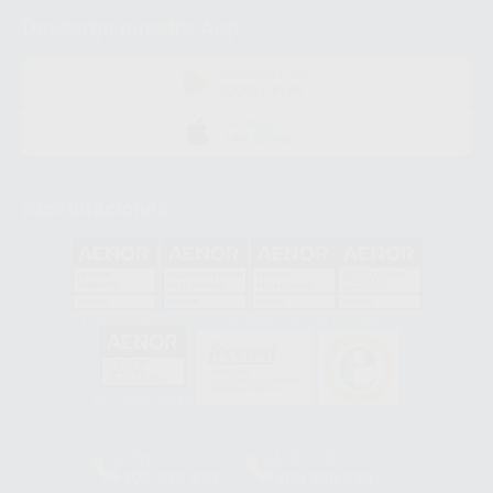
Descarga nuestra App
DISPONIBLE EN
GOOGLE PLAY
DISPONIBLE EN
APP STORE
Acreditaciones
GA-2008/0342
SST-0118/2023
ER-0120/1997
GS-0001/2017
HCO-0060/2023
Clínica
Laboratorio
900 393 939
900 800 880