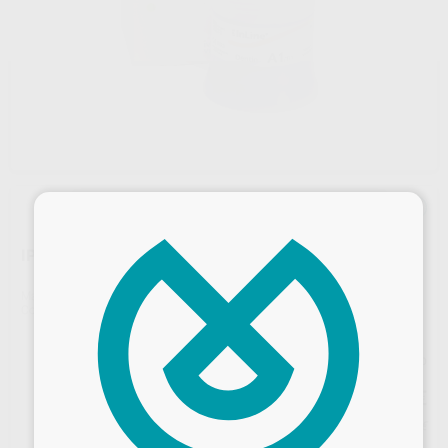
×
IPS-INLINE DENTINA BLEACH REPOSICION 100G.
Marca
IVOCLAR
Contenido
100 gr.
Precio web
163
,40
€
172,00 €
Precio con IVA incluido 197,71 €