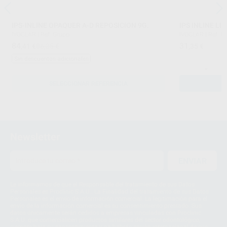
IPS-INLINE OPAQUER A-D REPOSICION 9G.
IPS INLINE L
IVOCLAR
|
Ref. Grupo
IVOCLAR
|
Ref. H
84
31
,41
€
86,35 €
,35
€
Sin descuentos adicionales
-
SELECCIONAR REFERENCIA
Newsletter
ENVIAR
Le informamos de que el Responsable del tratamiento de sus Datos
Personales es Proclinic S.A.U.. La Finalidad del tratamiento de sus Datos
Personales es el envío de información comercial. La legitimación para el
envío de la información comercial es su consentimiento prestado. Sus
datos únicamente serán cedidos a empresas vinculadas con Proclinic
S.A.U. que comercialicen productos similares del sector odontológico,