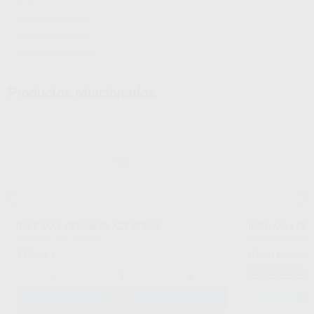
Hojas de seguridad
Hojas de seguridad
Información adicional
Productos relacionados
IPS E.MAX CERAM GLAZE SPRAY
IPS E.MAX CE
IVOCLAR
|
Ref. H61891
IVOCLAR
|
Ref. G
116
61
,37
€
,30
€
73,85 
Sin descuentos 
-
+
AÑADIR
SE