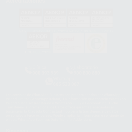
Acreditaciones
GA-2008/0342
SST-0118/2023
ER-0120/1997
GS-0001/2017
HCO-0060/2023
Clínica
Laboratorio
900 393 939
900 800 880
Whatsapp
665 533 087
Los servicios de WhatsApp Business son proporcionados por WhatsApp
Ireland Limited (WhatsApp Ireland). La información que controla WhatsApp
Ireland puede ser transferida a WhatsApp LLC y a Facebook Inc.. Dicha
Transferencia Internacional de Datos ofrece garantías adecuadas al
basarse en la Cláusula Contractual Tipo para la transferencia de datos
personales a terceros países. Puede ampliar la información en el siguiente
enlace:
WhatsApp Business Data Transfer Addendum
.
Síguenos