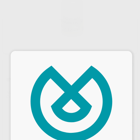
×
IPS E.MAX CERAM LIQ.GL.STAIN
Marca
IVOCLAR
Contenido
15 ml.
Precio web
29
,78
€
31,35 €
Precio con IVA incluido 36,03 €
Desbloquea todas tus ventajas