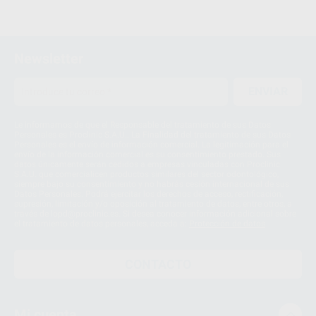
Newsletter
ENVIAR
Le informamos de que el Responsable del tratamiento de sus Datos
Personales es Proclinic S.A.U.. La Finalidad del tratamiento de sus Datos
Personales es el envío de información comercial. La legitimación para el
envío de la información comercial es su consentimiento prestado. Sus
datos únicamente serán cedidos a empresas vinculadas con Proclinic
S.A.U. que comercialicen productos similares del sector odontológico,
siempre bajo su consentimiento y no habrás cesión internacional de sus
Datos Personales. Podrá ejercitar los derechos de acceso, rectificación,
supresión, limitación y/o oposición al tratamiento de datos, entre otros, a
través de lopd@proclinic.es. Si desea conocer información adicional sobre
el tratamiento de datos personales, acceda a:
Protección de datos
CONTACTO
Mi cuenta