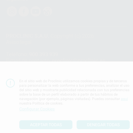
PROCLINIC S.A.U.
Copyright (c) 2026
Aviso legal
Teléfono:
900 393 939
E-mail de contacto:
proclinic@proclinic.es
Condiciones Generales de Contratación
y
Política
de privacidad
En el sitio web de Proclinic utilizamos cookies propias y de terceros
Información Corporativa
para personalizar la web conforme a tus preferencias, analizar el uso
del sitio web y mostrarte publicidad relacionada con tus preferencias
Política de Cookies
sobre la base de un perfil elaborado a partir de tus hábitos de
navegación (por ejemplo, páginas visitadas). Puedes consultar
aquí
nuestra Política de cookies.
SUBIR
Configurar Cookies
ACEPTAR TODAS
DENEGAR TODAS