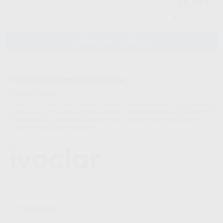
29,78 €
31,35 €
-
+
AÑADIR AL CARRITO
Características del producto
Proclinic informa:
Con IPS e.max se pueden elaborar restauraciones para dientes
individuales, por ejemplo, carillas, inlays y coronas parciales y totales. Si
fuera necesario, el material también está indicado para la elaboración de
superestructuras de implantes.
Descargas
Archivo 1