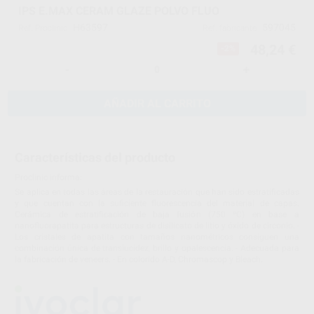
IPS E.MAX CERAM GLAZE POLVO FLUO
H63597
597045
Ref. Proclinic
Ref. fabricante
48,24 €
-2%
-
+
AÑADIR AL CARRITO
Características del producto
Proclinic informa:
Se aplica en todas las áreas de la restauración que han sido estratificadas
y que cuentan con la suficiente fluorescencia del material de capas.
Cerámica de estratificación de baja fusión (750 ºC) en base a
nanofluorapatita para estructuras de disilicato de litio y óxido de circonio. -
Los cristales de apatita con tamaños nanométricos consiguen una
combinación única de translucidez, brillo y opalescencia. - Adecuada para
la fabricación de veneers. - En colorido A-D, Chromascop y Bleach.