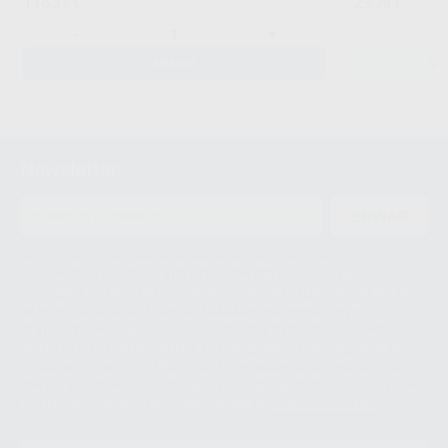
116
29
,37
€
,78
€
-
+
AÑADIR
SE
Newsletter
ENVIAR
Le informamos de que el Responsable del tratamiento de sus Datos
Personales es Proclinic S.A.U.. La Finalidad del tratamiento de sus Datos
Personales es el envío de información comercial. La legitimación para el
envío de la información comercial es su consentimiento prestado. Sus
datos únicamente serán cedidos a empresas vinculadas con Proclinic
S.A.U. que comercialicen productos similares del sector odontológico,
siempre bajo su consentimiento y no habrás cesión internacional de sus
Datos Personales. Podrá ejercitar los derechos de acceso, rectificación,
supresión, limitación y/o oposición al tratamiento de datos, entre otros, a
través de lopd@proclinic.es. Si desea conocer información adicional sobre
el tratamiento de datos personales, acceda a:
Protección de datos