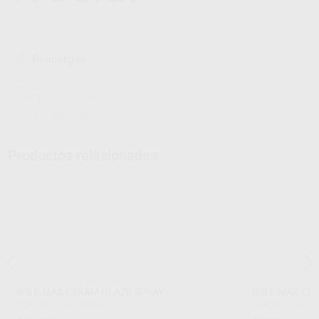
Descargas
Archivo 1
Información adicional
Hojas de seguridad
Productos relacionados
IPS E.MAX CERAM GLAZE SPRAY
IPS E.MAX CE
IVOCLAR
|
Ref. H61891
IVOCLAR
|
Ref. G