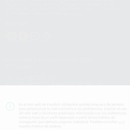
Transferencia Internacional de Datos ofrece garantías adecuadas al
basarse en la Cláusula Contractual Tipo para la transferencia de datos
personales a terceros países. Puede ampliar la información en el siguiente
enlace:
WhatsApp Business Data Transfer Addendum
.
Síguenos
PROCLINIC S.A.U.
Copyright (c) 2026
Aviso legal
Teléfono:
900 393 939
E-mail de contacto:
proclinic@proclinic.es
Condiciones Generales de Contratación
y
Política
de privacidad
En el sitio web de Proclinic utilizamos cookies propias y de terceros
Información Corporativa
para personalizar la web conforme a tus preferencias, analizar el uso
del sitio web y mostrarte publicidad relacionada con tus preferencias
Política de Cookies
sobre la base de un perfil elaborado a partir de tus hábitos de
navegación (por ejemplo, páginas visitadas). Puedes consultar
aquí
nuestra Política de cookies.