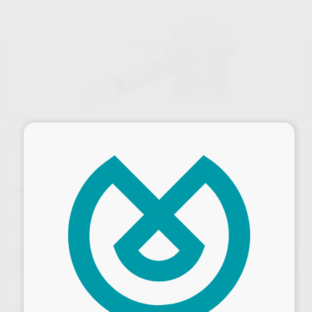
×
Sin descuentos adicionales
IPS E.MAX CERAM GLAZE POLVO GLASEAR 5G
Marca
IVOCLAR
Contenido
5 gr.
Oferta
48,24 €
Comprando
1 unidad
te ahorras el
2%
Precio web
¡Mejor oferta!