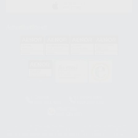
DISPONIBLE EN
APP STORE
Acreditaciones
GA-2008/0342
SST-0118/2023
ER-0120/1997
GS-0001/2017
HCO-0060/2023
Clínica
Laboratorio
900 393 939
900 800 880
Whatsapp
665 533 087
Los servicios de WhatsApp Business son proporcionados por WhatsApp
Ireland Limited (WhatsApp Ireland). La información que controla WhatsApp
Ireland puede ser transferida a WhatsApp LLC y a Facebook Inc.. Dicha