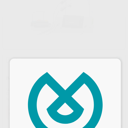
Sin descuentos adicionales
×
IMPLANTMED PLUS II SI-2102+WS-75L
Marca
W&H
Contenido
Unidad de control SI-2102 + Soporte + Superficie universal + Cable de red específico del país + Micromotor EM-19 LC con contactos eléctricos y cable de 1,8 m + Pedal de control S-NW3 inalámbrico + Contra-ángulo quirúrgico 20:1
Ref. Proclinic
E9216
Ref. fabricante
99700078
Oferta
5.250,00 €
Comprando
1 unidad
te ahorras el
32%
Precio web