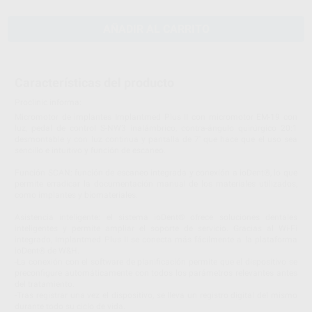
AÑADIR AL CARRITO
Características del producto
Proclinic informa:
Micromotor de implantes Implantmed Plus II con micromotor EM-19 con
luz, pedal de control S-NW3 inalámbrico, contra-ángulo quirúrgico 20:1
desmontable y con luz continua y pantalla de 7' que hace que el uso sea
sencillo e intuitivo y función de escaneo.
Función SCAN: función de escaneo integrada y conexión a ioDent®, lo que
permite erradicar la documentación manual de los materiales utilizados,
como implantes y biomateriales.
Asistencia inteligente: el sistema ioDent® ofrece soluciones dentales
inteligentes y permite ampliar el soporte de servicio. Gracias al Wi-Fi
integrado, Implantmed Plus II se conecta más fácilmente a la plataforma
ioDent® de W&H.
-La conexión con el software de planificación permite que el dispositivo se
preconfigure automáticamente con todos los parámetros relevantes antes
del tratamiento.
-Tras registrar una vez el dispositivo, se lleva un registro digital del mismo
durante todo su ciclo de vida.