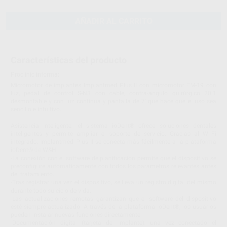
AÑADIR AL CARRITO
Características del producto
Proclinic informa:
Micromotor de implantes Implantmed Plus II con micromotor EM-19 con
luz, pedal de control S-N3 con cable, contra-ángulo quirúrgico 20:1
desmontable y con luz continua y pantalla de 7' que hace que el uso sea
sencillo e intuitivo.
Asistencia inteligente: el sistema ioDent® ofrece soluciones dentales
inteligentes y permite ampliar el soporte de servicio. Gracias al Wi-Fi
integrado, Implantmed Plus II se conecta más fácilmente a la plataforma
ioDent® de W&H.
-La conexión con el software de planificación permite que el dispositivo se
preconfigure automáticamente con todos los parámetros relevantes antes
del tratamiento.
-Tras registrar una vez el dispositivo, se lleva un registro digital del mismo
durante todo su ciclo de vida.
-Las actualizaciones remotas garantizan que el software del dispositivo
esté siempre actualizado. A través de la plataforma ioDent®, los usuarios
pueden instalar nuevas funciones directamente.
-Documentación digital (tarjeta del implante): una vez conectado el