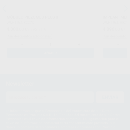
MÓDULO PIEZOMED PLUS II
IMPLANTMED P
W&H
|
Ref. 82273
W&H
|
Ref. E921
4.300
4.896
,00
€
5.892,31 €
,00
€
7.1
Sin descuentos adicionales
Sin descuentos 
-
+
-
AÑADIR
Newsletter
ENVIAR
Le informamos de que el Responsable del tratamiento de sus Datos
Personales es Proclinic S.A.U.. La Finalidad del tratamiento de sus Datos
Personales es el envío de información comercial. La legitimación para el
envío de la información comercial es su consentimiento prestado. Sus
datos únicamente serán cedidos a empresas vinculadas con Proclinic