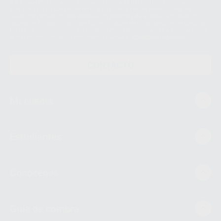
S.A.U. que comercialicen productos similares del sector odontológico,
siempre bajo su consentimiento y no habrás cesión internacional de sus
Datos Personales. Podrá ejercitar los derechos de acceso, rectificación,
supresión, limitación y/o oposición al tratamiento de datos, entre otros, a
través de lopd@proclinic.es. Si desea conocer información adicional sobre
el tratamiento de datos personales, acceda a:
Protección de datos
CONTACTO
Mi cuenta
Estudiantes
Conócenos
Guía de compra