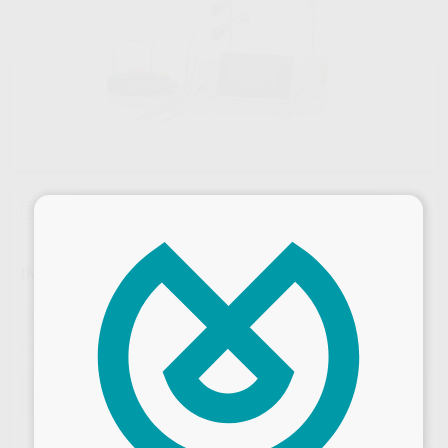
×
Sin descuentos adicionales
IMPLANTMED PLUS II SI-2100+WS-75L
Marca
W&H
Contenido
Unidad de control SI-2100 + Soporte + Superficie universal + Cable de red específico del país + Micromotor EM-19 LC con contactos eléctricos y cable de 1,8 m + Pedal de control S-N3 con cable + Contra-ángulo quirúrgico 20:1
Ref. Proclinic
E9214
Ref. fabricante
99700076
Oferta
4.895,00 €
Comprando
1 unidad
te ahorras el
28%
Precio web