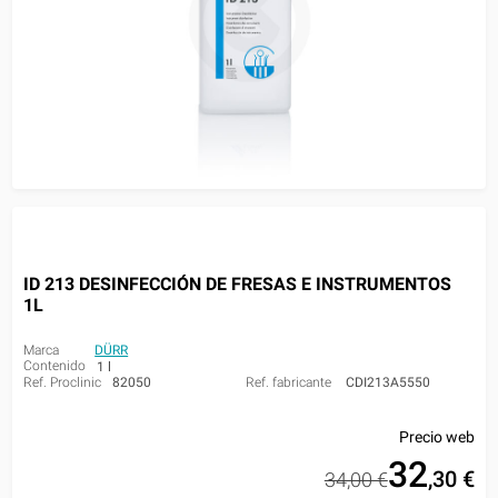
ID 213 DESINFECCIÓN DE FRESAS E INSTRUMENTOS
1L
Marca
DÜRR
Contenido
1 l
Ref. Proclinic
82050
Ref. fabricante
CDI213A5550
Precio web
32
,30
€
34,00 €