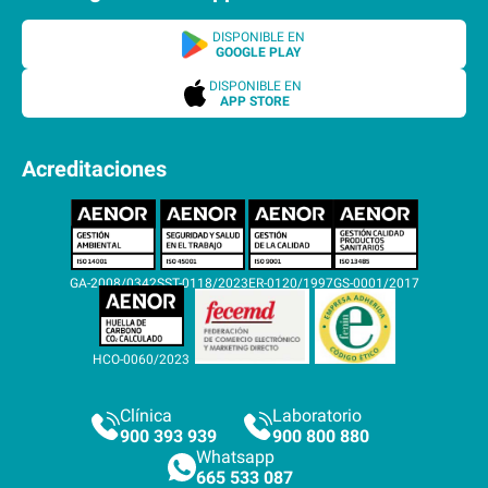
DISPONIBLE EN
GOOGLE PLAY
DISPONIBLE EN
APP STORE
Acreditaciones
GA-2008/0342
SST-0118/2023
ER-0120/1997
GS-0001/2017
HCO-0060/2023
Clínica
Laboratorio
900 393 939
900 800 880
Whatsapp
665 533 087