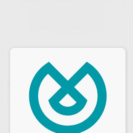
×
1
/ 3
HYGOBOX CUBETA DESINFECCIÓN
Marca
DÜRR
Contenido
1 unidad
Precio web
74
,57
€
78,50 €
Desbloquea todas tus ventajas