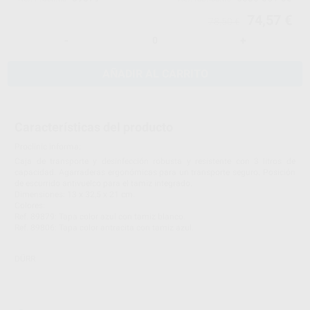
74,57 €
78,50 €
-
+
AÑADIR AL CARRITO
Características del producto
Proclinic informa:
Caja de transporte y desinfección robusta y resistente con 3 litros de
capacidad. Agarraderas ergonómicas para un transporte seguro. Posición
de escurrido antivuelco para el tamiz integrado.
Dimensiones: 13 x 32,5 x 21 cm.
Colores:
Ref. 89879: Tapa color azul con tamiz blanco.
Ref. 89806: Tapa color antracita con tamiz azul.
DÜRR