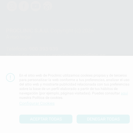
PROCLINIC S.A.U.
Copyright (c) 2026
Aviso legal
Teléfono:
900 393 939
E-mail de contacto:
proclinic@proclinic.es
Condiciones Generales de Contratación
y
Política
de privacidad
En el sitio web de Proclinic utilizamos cookies propias y de terceros
Información Corporativa
para personalizar la web conforme a tus preferencias, analizar el uso
del sitio web y mostrarte publicidad relacionada con tus preferencias
Política de Cookies
sobre la base de un perfil elaborado a partir de tus hábitos de
navegación (por ejemplo, páginas visitadas). Puedes consultar
aquí
nuestra Política de cookies.
SUBIR
Configurar Cookies
ACEPTAR TODAS
DENEGAR TODAS