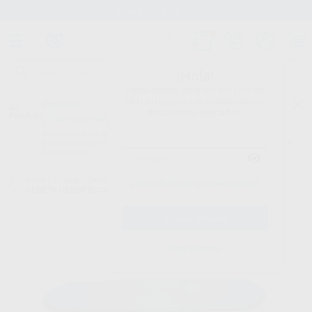
Stock de más de 15.000 productos
¡Hola!
Inicia sesión para ver los precios
del carrito con tus condiciones y
Proclinic
descuentos aplicados.
¿Todavía no tienes nuestra App?
¡Descárgala para ser siempre el primero en conocer nuestras
promociones y descuentos! Disponible en Google Play o App Store.
Google Play
Inicio
/
Clínica
/
Desinfección
/
Accesorios desinfección
/
HYGOBOX
¿Has olvidado tu contraseña?
CUBETA DESINFECCIÓN
Registrarme