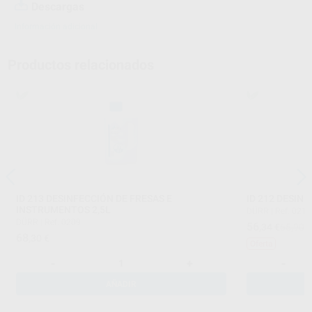
Descargas
Información adicional
Productos relacionados
ID 213 DESINFECCIÓN DE FRESAS E
ID 212 DESIN
INSTRUMENTOS 2,5L
DÜRR
|
Ref. 0211
DÜRR
|
Ref. 0209
56
,34
€
65,90 
68
,30
€
Oferta
-
+
-
AÑADIR