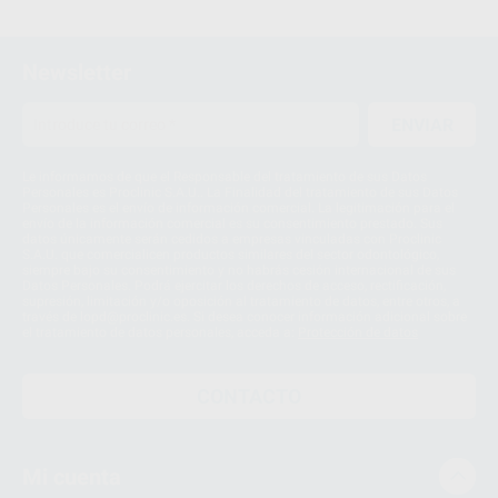
Newsletter
ENVIAR
Le informamos de que el Responsable del tratamiento de sus Datos
Personales es Proclinic S.A.U.. La Finalidad del tratamiento de sus Datos
Personales es el envío de información comercial. La legitimación para el
envío de la información comercial es su consentimiento prestado. Sus
datos únicamente serán cedidos a empresas vinculadas con Proclinic
S.A.U. que comercialicen productos similares del sector odontológico,
siempre bajo su consentimiento y no habrás cesión internacional de sus
Datos Personales. Podrá ejercitar los derechos de acceso, rectificación,
supresión, limitación y/o oposición al tratamiento de datos, entre otros, a
través de lopd@proclinic.es. Si desea conocer información adicional sobre
el tratamiento de datos personales, acceda a:
Protección de datos
CONTACTO
Mi cuenta