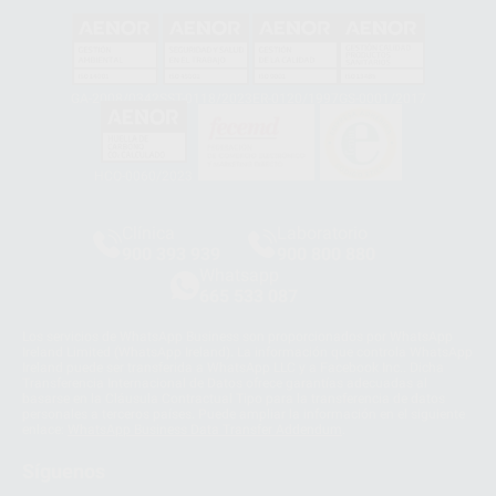
GA-2008/0342
SST-0118/2023
ER-0120/1997
GS-0001/2017
HCO-0060/2023
Clínica
Laboratorio
900 393 939
900 800 880
Whatsapp
665 533 087
Los servicios de WhatsApp Business son proporcionados por WhatsApp
Ireland Limited (WhatsApp Ireland). La información que controla WhatsApp
Ireland puede ser transferida a WhatsApp LLC y a Facebook Inc.. Dicha
Transferencia Internacional de Datos ofrece garantías adecuadas al
basarse en la Cláusula Contractual Tipo para la transferencia de datos
personales a terceros países. Puede ampliar la información en el siguiente
enlace:
WhatsApp Business Data Transfer Addendum
.
Síguenos